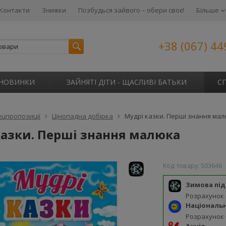
Контакти
Знижки
Позбудься зайвого – обери своє!
Більше
+38 (067) 44
НОВИНКИ
ЗАЙНЯТІ ДІТИ - ЩАСЛИВІ БАТЬКИ
С
ецпропозиції
Цінопадна добірка
Мудрі казки. Перші знання ма
казки. Перші знання малюка
Код товару:
503646
Зимова пі
Розрахунок
Національ
Розрахунок