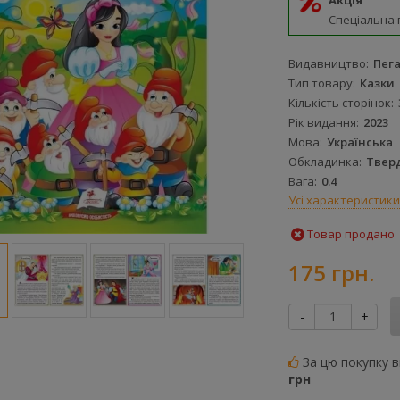
Акція
Спеціальна 
Видавництво
Пег
Тип товару
Казки
Кількість сторінок
Рік видання
2023
Мова
Українська
Обкладинка
Твер
Вага
0.4
Усі характеристики
Товар продано
175 грн.
-
+
За цю покупку 
грн