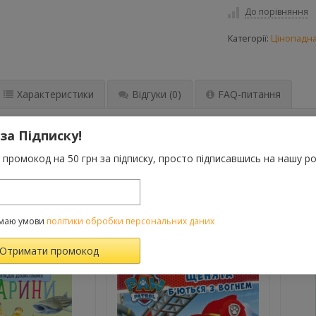
До порівняння
Категорії:
Цінопадна
Характеристики
Відгуки
(0)
FAQ-питання
 за Підписку!
бленими героями російських та українських народних казок пропо
дорож казковою країною, зустрічаючи на своєму шляху казкових 
промокод на 50 грн за підписку, просто підписавшись на нашу ро
маю умови
політики обробки персональних даних
ВАРОМ ТАКОЖ КУПУЮТЬ
й