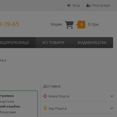
Вхід
Реєстрація
9-39-65
0 грн.
Кошик
0
ПЕЦПРОПОЗИЦІЇ
УСІ ТОВАРИ
ВИДАВНИЦТВА
люка
Доставка:
дтримка
Нова Пошта
 карткою
ний кешбек
Укр Пошта
 бонусами