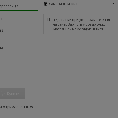
Самовивіз м. Київ
пропозиція
ас
Ціна діє тільки при умові замовлення
на сайті. Вартість у роздрібних
магазинах може відрізнятися.
32
да
Купити
ви отримаєте
+8.75