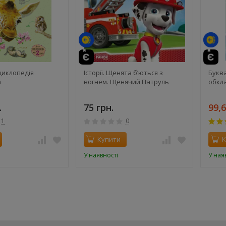
й
циклопедія
Історії. Щенята б’ються з
Буква
а
вогнем. Щенячий Патруль
обкла
.
75 грн.
99,6
1
0
Купити
К
У наявності
У ная