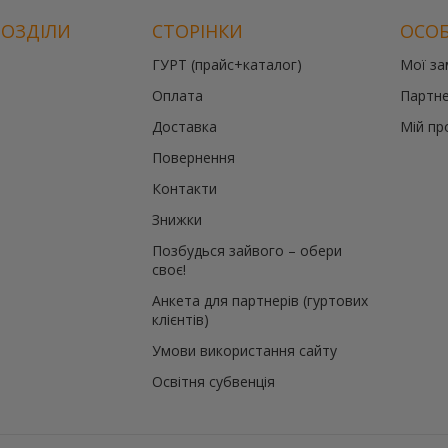
РОЗДІЛИ
СТОРІНКИ
ОСОБ
ГУРТ (прайс+каталог)
Мої з
Оплата
Партне
Доставка
Мій пр
Повернення
Контакти
Знижки
Позбудься зайвого – обери
своє!
Анкета для партнерів (гуртових
клієнтів)
Умови використання сайту
Освітня субвенція