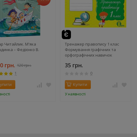
р Читайлик. М'яка
Тренажер правопису 1 клас
динка – Федієнко В.
Формування графічних та
орфографічних навичок
Прищепа О.Ю.
0 грн.
35 грн.
120 грн.
1
0
упити
Купити
вності
У наявності