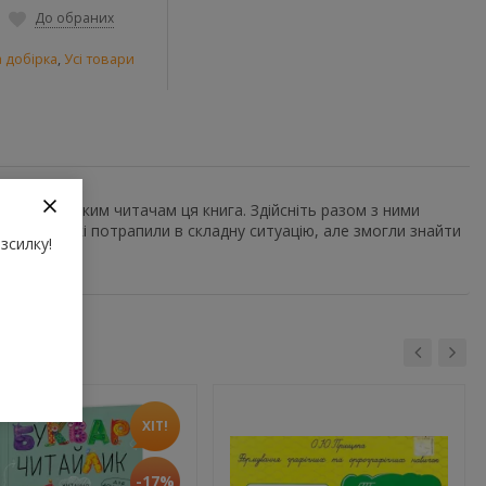
До обраних
 добірка
,
Усі товари
нує маленьким читачам ця книга. Здійсніть разом з ними
героїв, які потрапили в складну ситуацію, але змогли знайти
зсилку!
ХІТ!
-17%