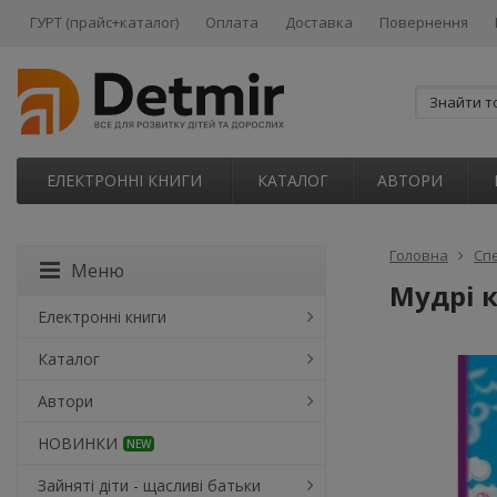
ГУРТ (прайс+каталог)
Оплата
Доставка
Повернення
ЕЛЕКТРОННІ КНИГИ
КАТАЛОГ
АВТОРИ
Головна
Сп
Меню
Мудрі 
Електронні книги
Каталог
Автори
НОВИНКИ
NEW
Зайняті діти - щасливі батьки