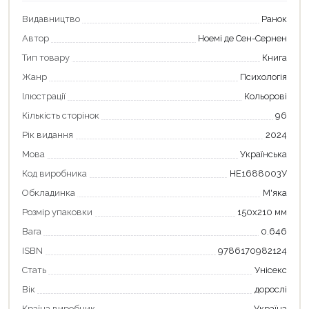
Видавництво
Ранок
Автор
Ноемі де Сен-Сернен
Тип товару
Книга
Жанр
Психологія
Ілюстрації
Кольорові
Кількість сторінок
96
Рік видання
2024
Мова
Українська
Код виробника
НЕ1688003У
Обкладинка
М'яка
Розмір упаковки
150х210 мм
Вага
0.646
Продовжити покупки
ISBN
9786170982124
Оформити замовлення
Стать
Унісекс
Вік
дорослі
Країна виробник
Україна