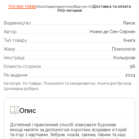
Усе про товар
Опис
Характеристики
Відгуки (0)
Доставка та оплата
FAQ-питання
Видавництво
Ранок
Автор
Ноемі де Сен-Сернен
Тип товару
Книга
Жанр
Психологія
Ілюстрації
Кольорові
Кількість сторінок
96
Рік видання
2024
Категорії:
Усі товари
,
Психологія та саморозвиток
,
Книги для батьків
,
Цінопадна добірка
Опис
Дотепний і практичний спосіб опанувати бурхливі
емоції маляти за допомогою коротких яскравих історій
та ігор з картками. Зебрик, коала, свинка, півник та інші