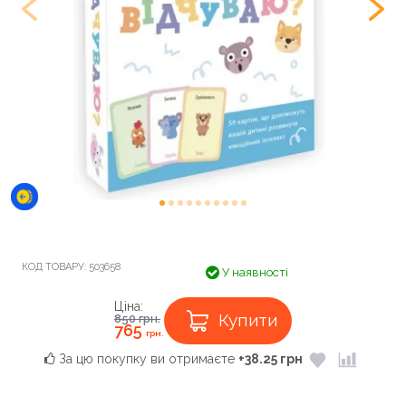
КОД ТОВАРУ:
503658
У наявності
Ціна:
Купити
850
грн.
765
грн.
За цю покупку ви отримаєте
+38.25 грн