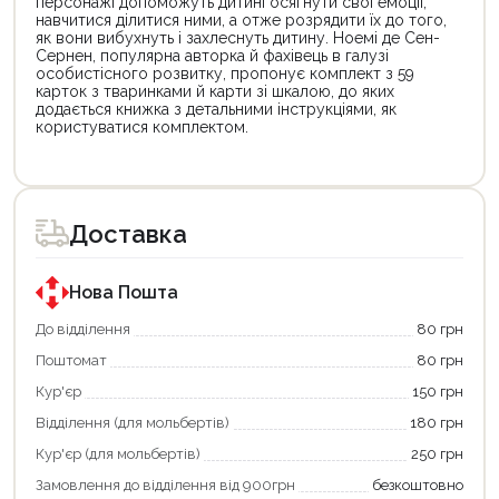
персонажі допоможуть дитині осягнути свої емоції,
навчитися ділитися ними, а отже розрядити їх до того,
як вони вибухнуть і захлеснуть дитину. Ноемі де Сен-
Сернен, популярна авторка й фахівець в галузі
особистісного розвитку, пропонує комплект з 59
карток з тваринками й карти зі шкалою, до яких
додається книжка з детальними інструкціями, як
користуватися комплектом.
Цей
товар
доступний
для
Доставка
покупки
за
державною
програмою
Нова Пошта
«Національний
кешбек».
До відділення
80 грн
Оплачуйте
Поштомат
80 грн
покупку
картою
Кур'єр
150 грн
«Національний
кешбек»
Відділення (для мольбертів)
180 грн
та
отримуйте
Кур'єр (для мольбертів)
250 грн
вигідне
Замовлення до відділення від 900грн
безкоштовно
повернення