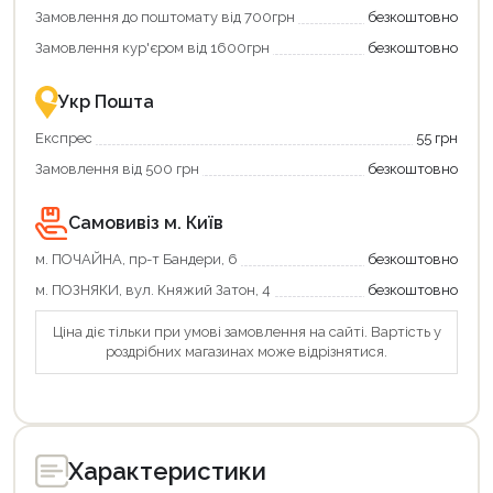
коштів!
Замовлення до поштомату від 700грн
безкоштовно
Економте
більше
Замовлення кур'єром від 1600грн
безкоштовно
-
разом
із
Укр Пошта
державною
підтримкою!
Експрес
55 грн
Замовлення від 500 грн
безкоштовно
Самовивіз м. Київ
м. ПОЧАЙНА, пр-т Бандери, 6
безкоштовно
м. ПОЗНЯКИ, вул. Княжий Затон, 4
безкоштовно
Ціна діє тільки при умові замовлення на сайті. Вартість у
роздрібних магазинах може відрізнятися.
Характеристики