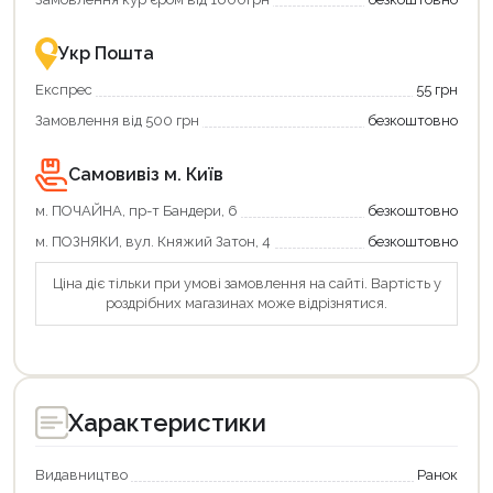
–
разом
це
із
зручно
державною
Укр Пошта
та
підтримкою!
вигідно!
Експрес
55 грн
Замовлення від 500 грн
безкоштовно
Самовивіз м. Київ
м. ПОЧАЙНА, пр-т Бандери, 6
безкоштовно
м. ПОЗНЯКИ, вул. Княжий Затон, 4
безкоштовно
Ціна діє тільки при умові замовлення на сайті. Вартість у
роздрібних магазинах може відрізнятися.
Характеристики
Видавництво
Ранок