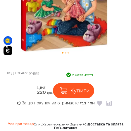
КОД ТОВАРУ:
504575
У наявності
Ціна:
Купити
220
грн.
За цю покупку ви отримаєте
+11 грн
Усе про товар
Опис
Характеристики
Відгуки (0)
Доставка та оплата
FAQ-питання