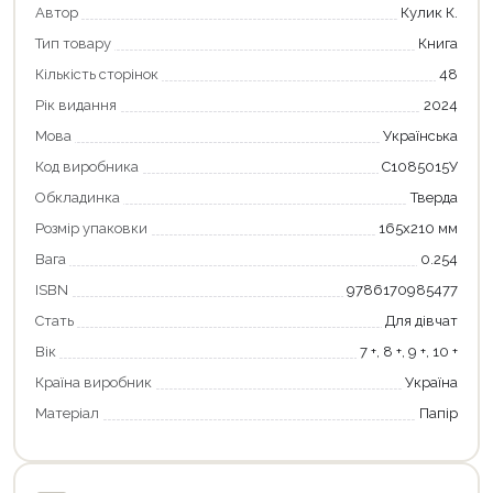
Автор
Кулик К.
Тип товару
Книга
Кількість сторінок
48
Рік видання
2024
Мова
Українська
Код виробника
С1085015У
Обкладинка
Тверда
Розмір упаковки
165х210 мм
Вага
0.254
Продовжити покупки
ISBN
9786170985477
Оформити замовлення
Стать
Для дівчат
Вік
7 +, 8 +, 9 +, 10 +
Країна виробник
Україна
Матеріал
Папір