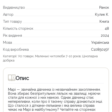
Видавництво
Ранок
Автор
Кулик К.
Тип товару
Книга
Кількість сторінок
48
Рік видання
2024
Мова
Українська
Код виробника
С1085015У
Категорії:
Усі товари
,
Маленькі читолюби 7-10 років
,
Цінопадна
добірка
Опис
Марі — звичайна дівчинка із незвичайним захопленням.
Вона збирає безпритульних ляльок на звалищі, мріючи
стати для кожної з них мамою. Однак дівчинці стає
непереливки, коли про її таємну справу дізнаються інші.
Що сталося з дітками-ляльками і яка велика справа
чекає на Марі в майбутньому? Читайте на сторінках