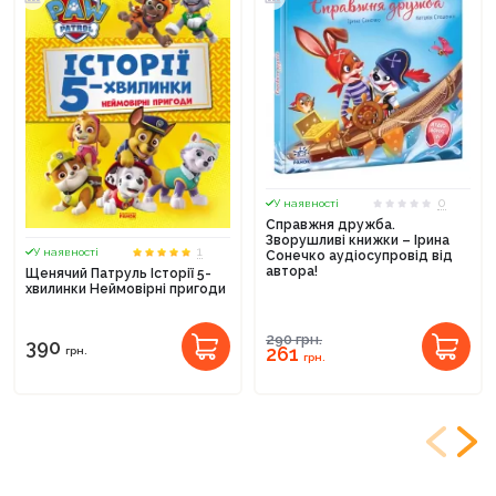
0
У наявності
Справжня дружба.
Зворушливі книжки – Ірина
1
У наявності
Сонечко аудіосупровід від
автора!
Щенячий Патруль Історії 5-
хвилинки Неймовірні пригоди
290
грн.
390
261
грн.
грн.