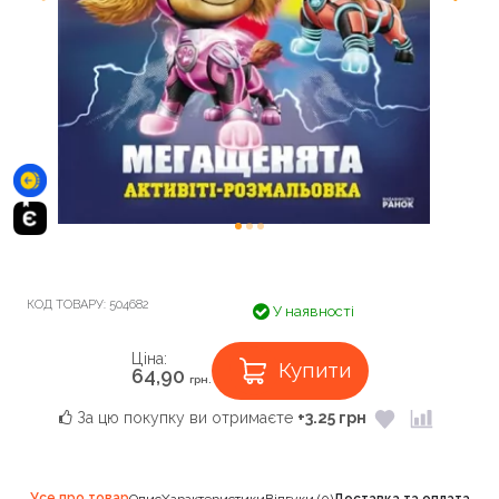
КОД ТОВАРУ:
504682
У наявності
Ціна:
Купити
64,90
грн.
За цю покупку ви отримаєте
+3.25 грн
Усе про товар
Опис
Характеристики
Відгуки (0)
Доставка та оплата