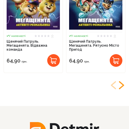
0
0
У наявності
У наявності
Щенячий Патруль.
Щенячий Патруль.
Мегащенята. Відважна
Мегащенята. Рятуємо Місто
команда
Пригод
64,90
64,90
грн.
грн.