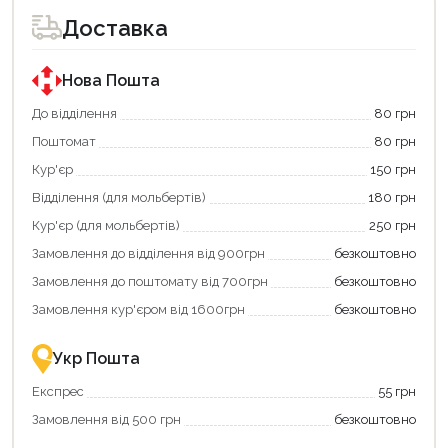
для
Доставка
покупки
за
державною
програмою
Нова Пошта
єКнига.
Використовуйте
До відділення
80 грн
свою
Поштомат
80 грн
карту
єКнига,
Кур'єр
150 грн
щоб
зекономити
Відділення (для мольбертів)
180 грн
та
отримати
Кур'єр (для мольбертів)
250 грн
додаткові
Замовлення до відділення від 900грн
безкоштовно
переваги!
Купити
Замовлення до поштомату від 700грн
безкоштовно
картою
єКнига
Замовлення кур'єром від 1600грн
безкоштовно
–
це
зручно
Укр Пошта
та
вигідно!
Експрес
55 грн
Замовлення від 500 грн
безкоштовно