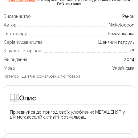
FAQ-питання
Видавництво
Ранок
Автор
Nickelodeon
Тип товару
Розмальовка
Серія видавництва
Щенячий патруль
Кількість сторінок
16
Рік видання
2024
Мова
Українська
Категорії:
Дитячі розмальовки
,
Усі товари
Опис
Приєднуйся до пригод своїх улюблених МЕГАЩЕНЯТ у
цій мегавеселій активіті-розмальовці!
Цей
товар
доступний