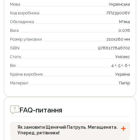
Мова
Українська
Код виробника
ЛП239008У
Обкладинка
М'яка
Вага
0.076
Розмір упаковки
210х280 мм
ISBN
9786177846702
Стать
Унісекс
Продовжити покупки
Вік
4 +, 5 +, 6 +
Оформити замовлення
Країна виробник
Україна
Матеріал
Папір
FAQ-питання
Як замовити Щенячий Патруль. Мегащенята.
Уперед, рятівники!