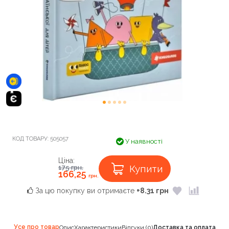
КОД ТОВАРУ:
505057
У наявності
Ціна:
Купити
175
грн.
166,25
грн.
За цю покупку ви отримаєте
+8.31 грн
Усе про товар
Опис
Характеристики
Відгуки (0)
Доставка та оплата