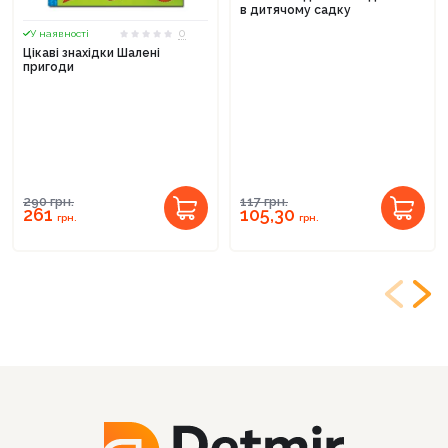
в дитячому садку
0
У наявності
Цікаві знахідки Шалені
пригоди
290
грн.
117
грн.
261
105,30
грн.
грн.