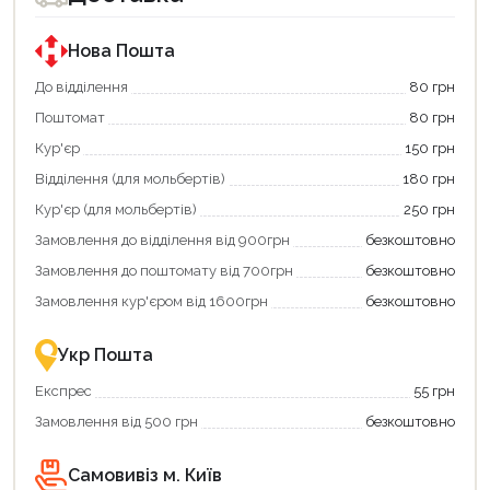
за
за
державною
державною
програмою
програмою
Нова Пошта
єКнига.
«Національний
Використовуйте
кешбек».
До відділення
80 грн
свою
Оплачуйте
Поштомат
80 грн
карту
покупку
єКнига,
картою
Кур'єр
150 грн
щоб
«Національний
зекономити
кешбек»
Відділення (для мольбертів)
180 грн
та
та
отримати
отримуйте
Кур'єр (для мольбертів)
250 грн
додаткові
вигідне
Замовлення до відділення від 900грн
безкоштовно
переваги!
повернення
Купити
коштів!
Замовлення до поштомату від 700грн
безкоштовно
картою
Економте
єКнига
більше
Замовлення кур'єром від 1600грн
безкоштовно
–
разом
це
із
зручно
державною
Укр Пошта
та
підтримкою!
вигідно!
Експрес
55 грн
Замовлення від 500 грн
безкоштовно
Самовивіз м. Київ