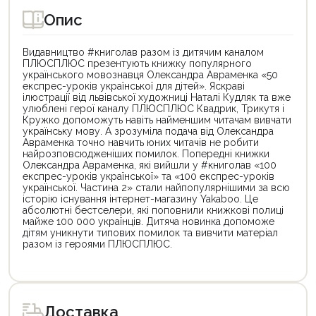
Опис
Видавництво #книголав разом із дитячим каналом
ПЛЮСПЛЮС презентують книжку популярного
українського мовознавця Олександра Авраменка «50
експрес-уроків української для дітей». Яскраві
ілюстрації від львівської художниці Наталі Кудляк та вже
улюблені герої каналу ПЛЮСПЛЮС Квадрик, Трикутя і
Кружко допоможуть навіть найменшим читачам вивчати
українську мову. А зрозуміла подача від Олександра
Авраменка точно навчить юних читачів не робити
найрозповсюдженіших помилок. Попередні книжки
Олександра Авраменка, які вийшли у #книголав «100
експрес-уроків української» та «100 експрес-уроків
української. Частина 2» стали найпопулярнішими за всю
історію існування інтернет-магазину Yakaboo. Це
абсолютні бестселери, які поповнили книжкові полиці
майже 100 000 українців. Дитяча новинка допоможе
дітям уникнути типових помилок та вивчити матеріал
разом із героями ПЛЮСПЛЮС.
Цей
Цей
товар
товар
доступний
доступний
для
для
Доставка
покупки
покупки