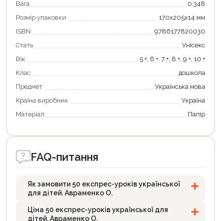
Оформити замовлення
Вага
0.348
Розмір упаковки
170х205х14 мм
ISBN
9786177820030
Стать
Унісекс
Вік
5 +, 6 +, 7 +, 8 +, 9 +, 10 +
Клас
дошкола
Предмет
Українська мова
Країна виробник
Україна
Матеріал
Папір
FAQ-питання
Як замовити 50 експрес-уроків української
для дітей. Авраменко О.
Ціна 50 експрес-уроків української для
дітей. Авраменко О.