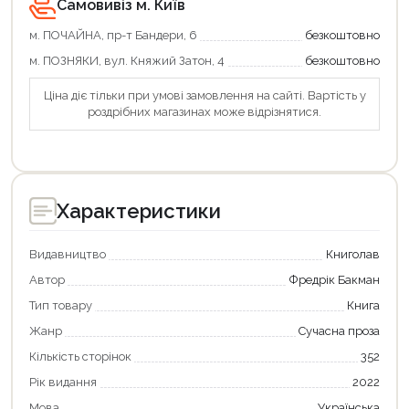
Самовивіз м. Київ
Оформити замовлення
м. ПОЧАЙНА, пр-т Бандери, 6
безкоштовно
м. ПОЗНЯКИ, вул. Княжий Затон, 4
безкоштовно
Ціна діє тільки при умові замовлення на сайті. Вартість у
роздрібних магазинах може відрізнятися.
Характеристики
Видавництво
Книголав
Автор
Фредрік Бакман
Тип товару
Книга
Жанр
Сучасна проза
Кількість сторінок
352
Рік видання
2022
Мова
Українська