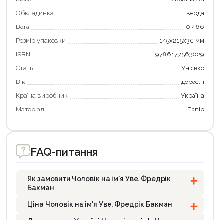
Обкладинка
Тверда
Вага
0.466
Розмір упаковки
145х215х30 мм
ISBN
9786177563029
Стать
Унісекс
Вік
дорослі
Країна виробник
Україна
Матеріал
Папір
FAQ-питання
Як замовити Чоловік на ім'я Уве. Фредрік
Бакман
Ціна Чоловік на ім'я Уве. Фредрік Бакман