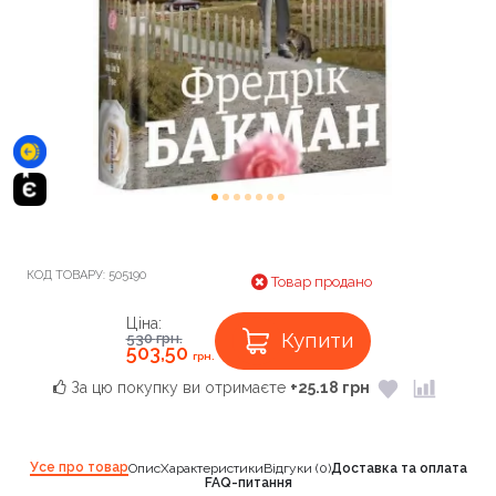
КОД ТОВАРУ:
505190
Товар продано
Ціна:
Купити
530
грн.
503,50
грн.
За цю покупку ви отримаєте
+25.18 грн
Усе про товар
Опис
Характеристики
Відгуки (0)
Доставка та оплата
FAQ-питання