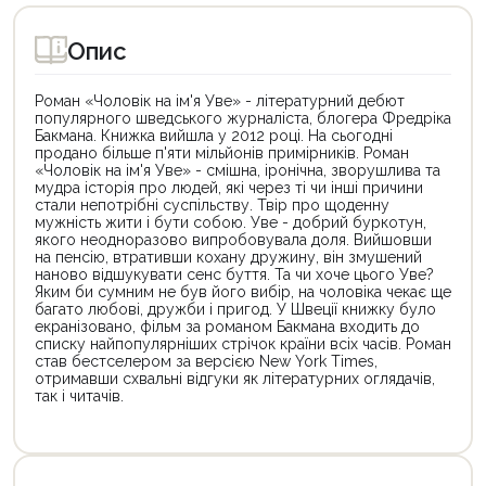
Опис
Роман «Чоловік на ім'я Уве» - літературний дебют
популярного шведського журналіста, блогера Фредріка
Бакмана. Книжка вийшла у 2012 році. На сьогодні
продано більше п'яти мільйонів примірників. Роман
«Чоловік на ім'я Уве» - смішна, іронічна, зворушлива та
мудра історія про людей, які через ті чи інші причини
стали непотрібні суспільству. Твір про щоденну
мужність жити і бути собою. Уве - добрий буркотун,
якого неодноразово випробовувала доля. Вийшовши
на пенсію, втративши кохану дружину, він змушений
наново відшукувати сенс буття. Та чи хоче цього Уве?
Яким би сумним не був його вибір, на чоловіка чекає ще
багато любові, дружби і пригод. У Швеції книжку було
екранізовано, фільм за романом Бакмана входить до
списку найпопулярніших стрічок країни всіх часів. Роман
став бестселером за версією New York Times,
отримавши схвальні відгуки як літературних оглядачів,
так і читачів.
Цей
Цей
товар
товар
доступний
доступний
для
для