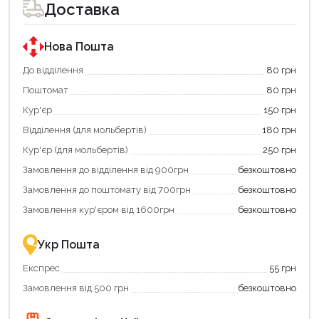
Доставка
покупки
покупки
за
за
державною
державною
програмою
програмою
Нова Пошта
єКнига.
«Національний
Використовуйте
кешбек».
До відділення
80 грн
свою
Оплачуйте
Поштомат
80 грн
карту
покупку
єКнига,
картою
Кур'єр
150 грн
щоб
«Національний
зекономити
кешбек»
Відділення (для мольбертів)
180 грн
та
та
отримати
отримуйте
Кур'єр (для мольбертів)
250 грн
додаткові
вигідне
Замовлення до відділення від 900грн
безкоштовно
переваги!
повернення
Купити
коштів!
Замовлення до поштомату від 700грн
безкоштовно
картою
Економте
єКнига
більше
Замовлення кур'єром від 1600грн
безкоштовно
–
разом
це
із
зручно
державною
Укр Пошта
та
підтримкою!
вигідно!
Експрес
55 грн
Замовлення від 500 грн
безкоштовно
Продовжити покупки