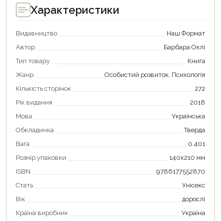
Характеристики
Продовжити покупки
Видавництво
Наш Формат
Автор
Барбара Оклі
Оформити замовлення
Тип товару
Книга
Жанр
Особистий розвиток, Психологія
Кількість сторінок
272
Рік видання
2018
Мова
Українська
Обкладинка
Тверда
Вага
0.401
Розмір упаковки
140х210 мм
ISBN
9786177552870
Стать
Унісекс
Вік
дорослі
Країна виробник
Україна