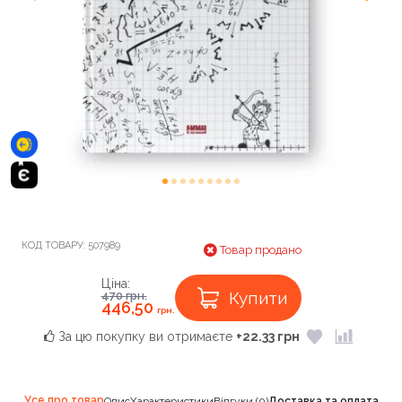
КОД ТОВАРУ:
507989
Товар продано
Ціна:
Купити
470
грн.
446,50
грн.
За цю покупку ви отримаєте
+22.33 грн
Усе про товар
Опис
Характеристики
Відгуки (0)
Доставка та оплата