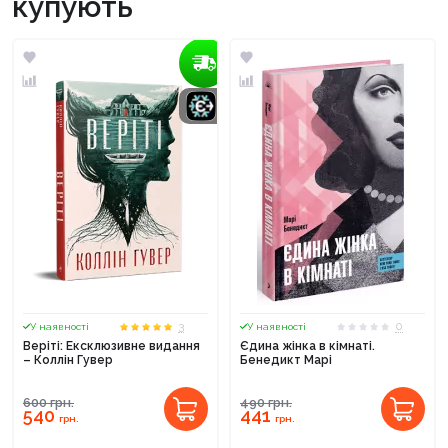
купують
3
0
У наявності
У наявності
Веріті: Ексклюзивне видання
Єдина жінка в кімнаті.
– Коллін Гувер
Бенедикт Марі
600
грн.
490
грн.
540
441
грн.
грн.