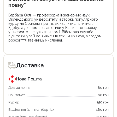
повну"
Барбара Оклі — професорка інженерних наук
Оклендського університету, авторка популярного
курсу на Coursera про те, як навчитися вчитися.
Здобула диплом зі славістики у Вашингтонському
університеті, служила в армії. Військова служба
підштовхнула її до вивчення технічних наук, а згодом —
розкриття таємниць мислення.
Цей
Цей
товар
товар
доступний
доступний
для
для
Доставка
покупки
покупки
за
за
державною
державною
програмою
програмою
Нова Пошта
єКнига.
«Національний
Використовуйте
кешбек».
До відділення
80 грн
свою
Оплачуйте
Поштомат
80 грн
карту
покупку
єКнига,
картою
Кур'єр
150 грн
щоб
«Національний
зекономити
кешбек»
Відділення (для мольбертів)
180 грн
та
та
отримати
отримуйте
Кур'єр (для мольбертів)
250 грн