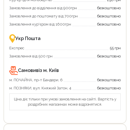
додаткові
вигідне
Замовлення до відділення від 900грн
безкоштовно
переваги!
повернення
Купити
коштів!
Замовлення до поштомату від 700грн
безкоштовно
картою
Економте
єКнига
більше
Замовлення кур'єром від 1600грн
безкоштовно
–
разом
це
із
зручно
державною
Укр Пошта
та
підтримкою!
вигідно!
Експрес
55 грн
Замовлення від 500 грн
безкоштовно
Самовивіз м. Київ
м. ПОЧАЙНА, пр-т Бандери, 6
безкоштовно
м. ПОЗНЯКИ, вул. Княжий Затон, 4
безкоштовно
Ціна діє тільки при умові замовлення на сайті. Вартість у
роздрібних магазинах може відрізнятися.