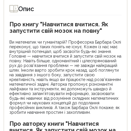
Опис
Про книгу "Навчитися вчитися. Як
запустити свій мозок на повну"
Ви математик чи гуманітарій? Професорка Барбара Оклі
переконує, що таких понять не існує. Кожен із нас має
внутрішній потенціал, щоб засвоїти будь-які знання.
Головне — навчитися вчитися й запустити свій мозок на
повну. Навіть більше, одноманітний і цілеспрямований
рух до розв’язання проблеми — не завжди найкращий
шлях. Інколи варто зробити крок назад, щоб поглянути
на завдання з іншого боку, запустити свою
креативність, навіть якщо ви працюєте над розв’язанням
математичної задачі. Авторка пропонує різноманітні
лайфхаки та інструменти, які допоможуть швидко й
ефективно запам’ятовувати інформацію, засвоювати
будь-які навички: від розуміння складних математичних
формул чи наукових концепцій до подолання
професійних викликів. А також Барбара Оклі покаже, як
зробити навчання простим і захопливим.
Про авторку книги "Навчитися
вчитися. Як запустити свій мозок на