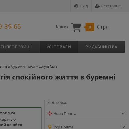
Вхід
Реєстрація
9-39-65
0 грн.
Кошик
0
ПЕЦПРОПОЗИЦІЇ
УСІ ТОВАРИ
ВИДАВНИЦТВА
ття в буремні часи – Джулі Сміт
гія спокійного життя в буремні
Доставка:
дтримка
Нова Пошта
 карткою
ний кешбек
Укр Пошта