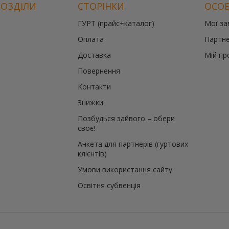
РОЗДІЛИ
СТОРІНКИ
ОСОБ
ГУРТ (прайс+каталог)
Мої з
Оплата
Партне
Доставка
Мій пр
Повернення
Контакти
Знижки
Позбудься зайвого – обери
своє!
Анкета для партнерів (гуртових
клієнтів)
Умови використання сайту
Освітня субвенція