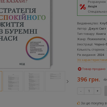
Розрахунок
Акція
Спеціальна 
Видавництво
Клуб
Автор
Джулі Сміт
Тип товару
Книга
Жанр
Психологія
Ілюстрації
Чорно-б
Кількість сторінок
Рік видання
2024
Усі характеристики
Товар продано
396 грн.
4
-
+
За цю покупку 