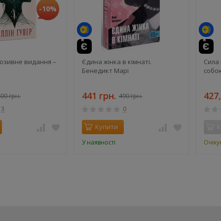
-10%
й
люзивне видання –
Єдина жінка в кімнаті.
Сила 
Бенедикт Марі
собою
441 грн.
427,
00 грн.
490 грн.
3
0
Купити
К
У наявності
Очіку