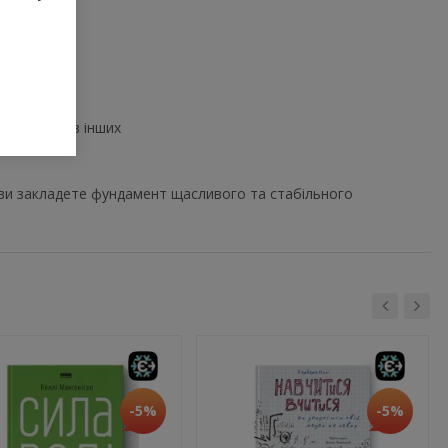
мотивації в інших
 ви закладете фундамент щасливого та стабільного
-5%
-5%