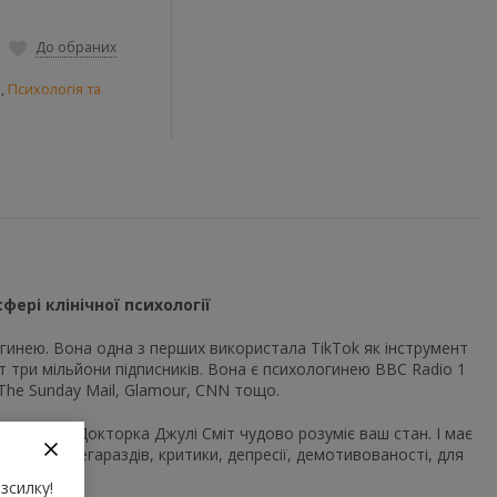
До обраних
и
,
Психологія та
ері клінічної психології
огинею. Вона одна з перших використала TikTok як інструмент
міт три мільйони підписників. Вона є психологинею BBC Radio 1
, The Sunday Mail, Glamour, CNN тощо.
доров’я. Докторка Джулі Сміт чудово розуміє ваш стан. І має
иттєвих негараздів, критики, депресії, демотивованості, для
зсилку!