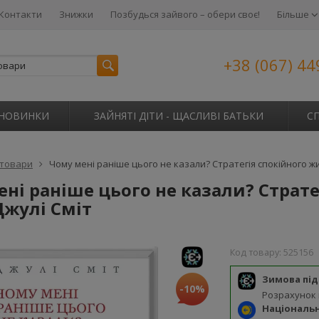
Контакти
Знижки
Позбудься зайвого – обери своє!
Більше
+38 (067) 44
НОВИНКИ
ЗАЙНЯТІ ДІТИ - ЩАСЛИВІ БАТЬКИ
С
 товари
Чому мені раніше цього не казали? Стратегія спокійного жи
ні раніше цього не казали? Страте
Джулі Сміт
Код товару:
525156
Зимова пі
-10%
Розрахунок
Національ