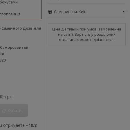
 бонусами
Самовивіз м. Київ
пропозиція
 Сімейного Дозвілля
Ціна діє тільки при умові замовлення
на сайті. Вартість у роздрібних
магазинах може відрізнятися.
, Саморозвиток
ілі
320
40 грн.
Купити
ви отримаєте
+19.8