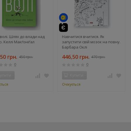
волі. Шлях до влади над
Навчитися вчитися. Як
. Келлі Макґоніґал
запустити свій мозок на повну.
Барбара Оклі
50 грн.
446,50 грн.
450 грн.
470 грн.
0
0
упити
Купити
ється
Очікується