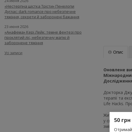
24 июня 2026
«Нестерпна шістка Трісти» Пенелопи
Дуглас: dark romance про небезпечне
тяжіння, секрети й заборонені бажання
23 июня 2026
«Анафема» Кері Лейк: темне фентезі про
проклятий ліс, небезпечну магію й
заборонене тяжіння
Опис
Усі записи
Оновлене ви
Міжнародни
Дослідження 
Докторка Джул
терапії та ек
Life Hacks. П
Життєві пробл
50 грн
у своєму арсе
зміцнення впев
Отримай 