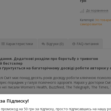
грн
До порівняння
Категорії:
Усі товар
саморозвиток
Характеристики
Відгуки
(0)
FAQ-питання
дання. Додаткові розділи про боротьбу з тривогою
й бестселер
ґрунтується на багаторічному досвіді роботи авторки у сф
і Сміт має понад десять років досвіду роботи клінічною психол
спрес-порадник у галузі психічного здоров’я. Наразі у докторки С
ро неї писали Women’s Health, Buzzfeed, The Telegraph, The Times
еми й турботи повсякчас розхитують емоційний фон та психічне з
 за Підписку!
налі набір терапевтичних інструментів для подолання будь-яких ж
неності в собі та психологічної стійкості навіть у найважчі часи.
промокод на 50 грн за підписку, просто підписавшись на нашу ро