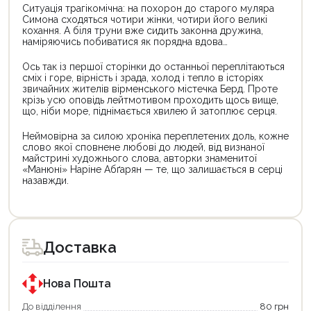
Ситуація трагікомічна: на похорон до старого муляра
Симона сходяться чотири жінки, чотири його великі
кохання. А біля труни вже сидить законна дружина,
наміряючись побиватися як порядна вдова…
Ось так із першої сторінки до останньої переплітаються
сміх і горе, вірність і зрада, холод і тепло в історіях
звичайних жителів вірменського містечка Берд. Проте
крізь усю оповідь лейтмотивом проходить щось вище,
що, ніби море, піднімається хвилею й затоплює серця.
Неймовірна за силою хроніка переплетених доль, кожне
слово якої сповнене любові до людей, від визнаної
майстрині художнього слова, авторки знаменитої
«Манюні» Наріне Абґарян — те, що залишається в серці
назавжди.
Цей
товар
доступний
для
Доставка
покупки
за
державною
програмою
Нова Пошта
єКнига.
Використовуйте
До відділення
80 грн