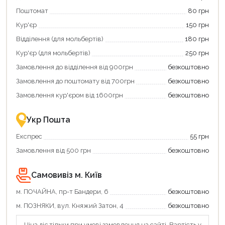
свою
Поштомат
80 грн
карту
єКнига,
Кур'єр
150 грн
щоб
зекономити
Відділення (для мольбертів)
180 грн
та
отримати
Кур'єр (для мольбертів)
250 грн
додаткові
Замовлення до відділення від 900грн
безкоштовно
переваги!
Купити
Замовлення до поштомату від 700грн
безкоштовно
картою
єКнига
Замовлення кур'єром від 1600грн
безкоштовно
–
це
зручно
Укр Пошта
та
вигідно!
Експрес
55 грн
Замовлення від 500 грн
безкоштовно
Самовивіз м. Київ
Продовжити покупки
м. ПОЧАЙНА, пр-т Бандери, 6
безкоштовно
Оформити замовлення
м. ПОЗНЯКИ, вул. Княжий Затон, 4
безкоштовно
Ціна діє тільки при умові замовлення на сайті. Вартість у