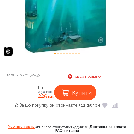
КОД ТОВАРУ:
508735
Товар продано
Ціна:
Купити
250
грн.
225
грн.
За цю покупку ви отримаєте
+11.25 грн
Усе про товар
Опис
Характеристики
Відгуки (0)
Доставка та оплата
FAQ-питання