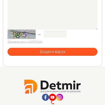
→
Обновить капчу (CAPTCHA)