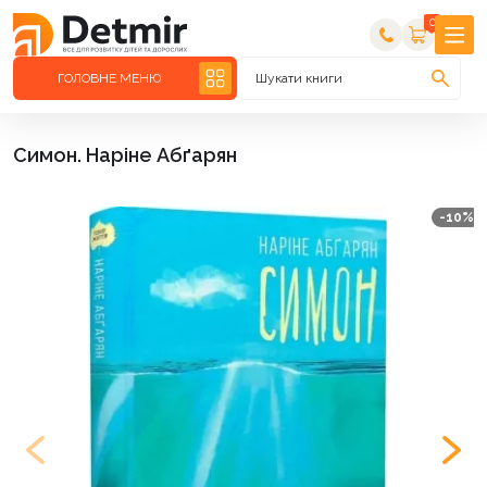
0
ГОЛОВНЕ МЕНЮ
Шукати книги
Симон. Наріне Абґарян
-10%