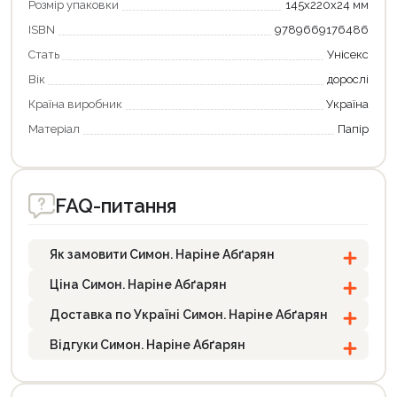
Розмір упаковки
145х220х24 мм
ISBN
9789669176486
Стать
Унісекс
Вік
дорослі
Країна виробник
Україна
Матеріал
Папір
FAQ-питання
Як замовити Симон. Наріне Абґарян
Ціна Симон. Наріне Абґарян
Доставка по Україні Симон. Наріне Абґарян
Відгуки Симон. Наріне Абґарян