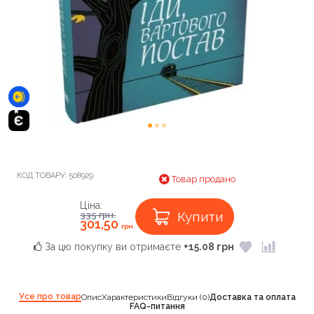
КОД ТОВАРУ:
508929
Товар продано
Ціна:
Купити
335
грн.
301,50
грн.
За цю покупку ви отримаєте
+15.08 грн
Усе про товар
Опис
Характеристики
Відгуки (0)
Доставка та оплата
FAQ-питання