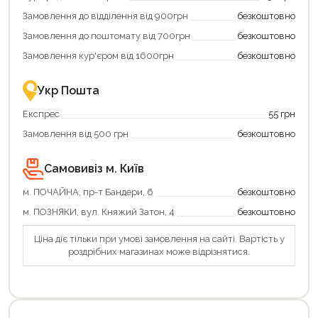
додаткові
вигідне
Замовлення до відділення від 900грн
безкоштовно
переваги!
повернення
Купити
коштів!
Замовлення до поштомату від 700грн
безкоштовно
картою
Економте
єКнига
більше
Замовлення кур'єром від 1600грн
безкоштовно
–
разом
це
із
зручно
державною
Укр Пошта
та
підтримкою!
вигідно!
Експрес
55 грн
Замовлення від 500 грн
безкоштовно
Самовивіз м. Київ
м. ПОЧАЙНА, пр-т Бандери, 6
безкоштовно
м. ПОЗНЯКИ, вул. Княжий Затон, 4
безкоштовно
Продовжити покупки
Ціна діє тільки при умові замовлення на сайті. Вартість у
роздрібних магазинах може відрізнятися.
Оформити замовлення