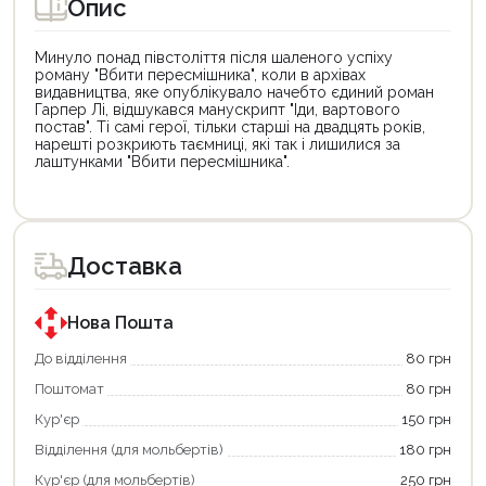
Опис
Минуло понад півстоліття після шаленого успіху
роману "Вбити пересмішника", коли в архівах
видавництва, яке опублікувало начебто єдиний роман
Гарпер Лі, відшукався манускрипт "Іди, вартового
постав". Ті самі герої, тільки старші на двадцять років,
нарешті розкриють таємниці, які так і лишилися за
лаштунками "Вбити пересмішника".
Цей
Цей
товар
товар
доступний
доступний
для
для
Доставка
покупки
покупки
за
за
державною
державною
програмою
програмою
Нова Пошта
єКнига.
«Національний
Використовуйте
кешбек».
До відділення
80 грн
свою
Оплачуйте
Поштомат
80 грн
карту
покупку
єКнига,
картою
Кур'єр
150 грн
щоб
«Національний
зекономити
кешбек»
Відділення (для мольбертів)
180 грн
та
та
отримати
отримуйте
Кур'єр (для мольбертів)
250 грн