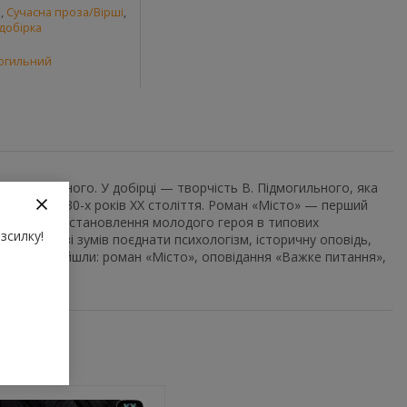
и
,
Сучасна проза/Вірші
,
добірка
могильний
 Підмогильного. У добірці — творчість В. Підмогильного, яка
процесу 20–30-х років ХХ століття. Роман «Місто» — перший
та, кар’єрне становлення молодого героя в типових
зсилку!
 своїй прозі зумів поєднати психологізм, історичну оповідь,
збірки ввійшли: роман «Місто», оповідання «Важке питання»,