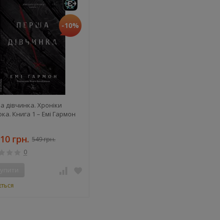
-10%
 дівчинка. Хроніки
ка. Книга 1 – Емі Гармон
10 грн.
549 грн.
0
упити
ється