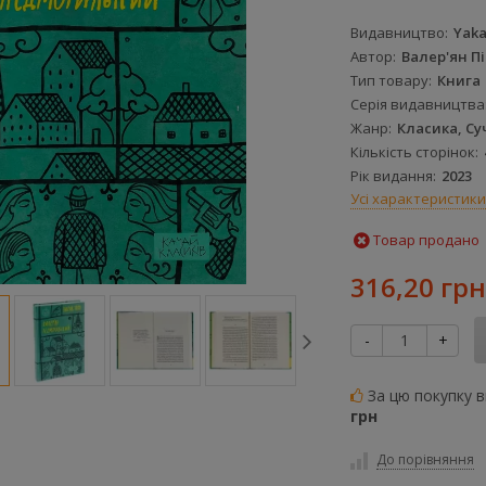
Видавництво
Yaka
Автор
Валер'ян П
Тип товару
Книга
Серія видавництва
Жанр
Класика, Су
Кількість сторінок
Рік видання
2023
Усі характеристики
Товар продано
316,20 грн
-
+
За цю покупку 
грн
До порівняння