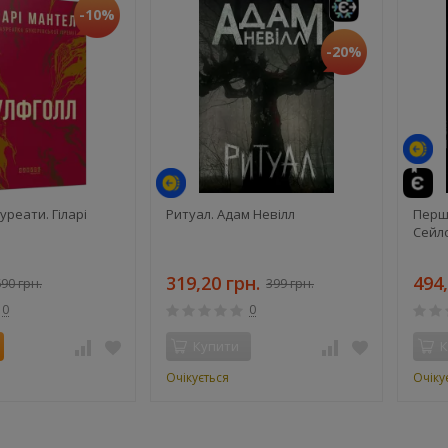
-10%
й
-20%
те
й
уреати. Гіларі
Ритуал. Адам Невілл
Перша
Сейло
319,20 грн.
494,
90 грн.
399 грн.
0
0
Купити
К
Очікується
Очіку