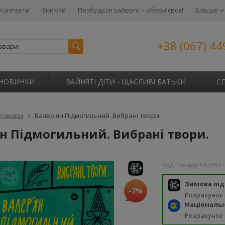
Контакти
Знижки
Позбудься зайвого – обери своє!
Більше
+38 (067) 44
НОВИНКИ
ЗАЙНЯТІ ДІТИ - ЩАСЛИВІ БАТЬКИ
С
 товари
Валер'ян Підмогильний. Вибрані твори.
ян Підмогильний. Вибрані твори.
Код товару:
512257
Зимова пі
-7%
Розрахунок
Національ
Розрахунок