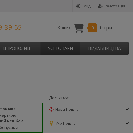
Вхід
Реєстрація
9-39-65
0 грн.
Кошик
0
ПЕЦПРОПОЗИЦІЇ
УСІ ТОВАРИ
ВИДАВНИЦТВА
Доставка:
дтримка
Нова Пошта
 карткою
ний кешбек
Укр Пошта
 бонусами