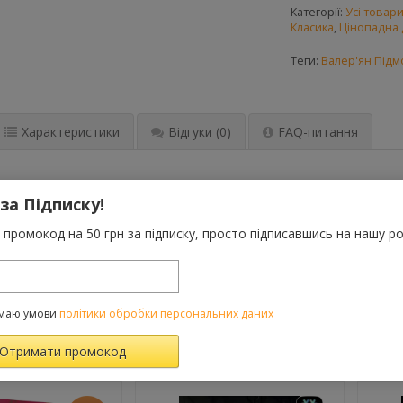
Категорії:
Усі товар
Класика
,
Цінопадна 
Теги:
Валер'ян Під
Характеристики
Відгуки
(0)
FAQ-питання
ОЛА від Yakaboo Publishing представляє вибрані твори Валер’яна
 за Підписку!
 зразки української прози, принципово нової для літературного 
 твір, у якому в центрі уваги життя українського довоєнного міс
промокод на 50 грн за підписку, просто підписавшись на нашу ро
реаліях. В. Підмогильний — письменник-інтелектуал, автор, який у
утову тематику, створюючи максимально реалістичні образи. До 
«Проблема хліба», «Іван Босий», «Третя революція».
маю умови
політики обробки персональних даних
ВАРОМ ТАКОЖ КУПУЮТЬ