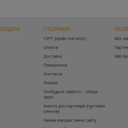
РОЗДІЛИ
СТОРІНКИ
ОСОБ
ГУРТ (прайс+каталог)
Мої з
Оплата
Партне
Доставка
Мій пр
Повернення
Контакти
Знижки
Позбудься зайвого – обери
своє!
Анкета для партнерів (гуртових
клієнтів)
Умови використання сайту