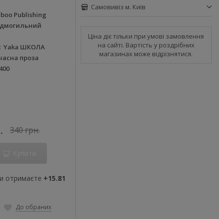
Самовивіз м. Київ
boo Publishing
ідмогильний
Ціна діє тільки при умові замовлення
на сайті. Вартість у роздрібних
Yaka ШКОЛА
магазинах може відрізнятися.
часна проза
400
.
340 грн.
Купити
ви отримаєте
+15.81
До обраних