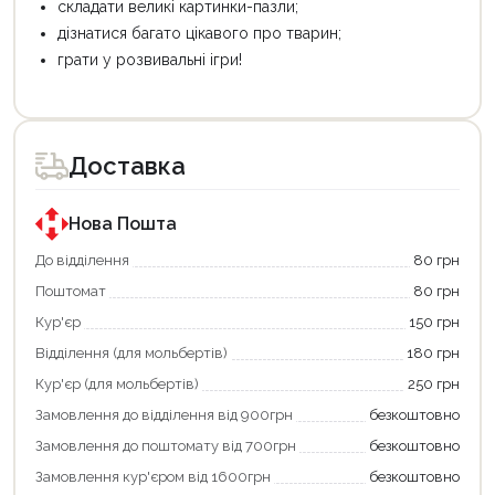
складати великі картинки-пазли;
дізнатися багато цікавого про тварин;
грати у розвивальні ігри!
Цей
Цей
товар
товар
доступний
доступний
для
для
Доставка
покупки
покупки
за
за
державною
державною
програмою
програмою
Нова Пошта
єКнига.
«Національний
Використовуйте
кешбек».
До відділення
80 грн
свою
Оплачуйте
Поштомат
80 грн
карту
покупку
єКнига,
картою
Кур'єр
150 грн
щоб
«Національний
зекономити
кешбек»
Відділення (для мольбертів)
180 грн
та
та
отримати
отримуйте
Кур'єр (для мольбертів)
250 грн
додаткові
вигідне
Замовлення до відділення від 900грн
безкоштовно
переваги!
повернення
Купити
коштів!
Замовлення до поштомату від 700грн
безкоштовно
картою
Економте
єКнига
більше
Замовлення кур'єром від 1600грн
безкоштовно
–
разом