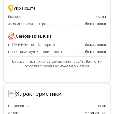
це
із
зручно
державною
Укр Пошта
та
підтримкою!
вигідно!
Експрес
55 грн
Замовлення від 500 грн
безкоштовно
Самовивіз м. Київ
м. ПОЧАЙНА, пр-т Бандери, 6
безкоштовно
м. ПОЗНЯКИ, вул. Княжий Затон, 4
безкоштовно
Ціна діє тільки при умові замовлення на сайті. Вартість у
роздрібних магазинах може відрізнятися.
Характеристики
Видавництво
Ранок
Автор
Меламед Г.М.