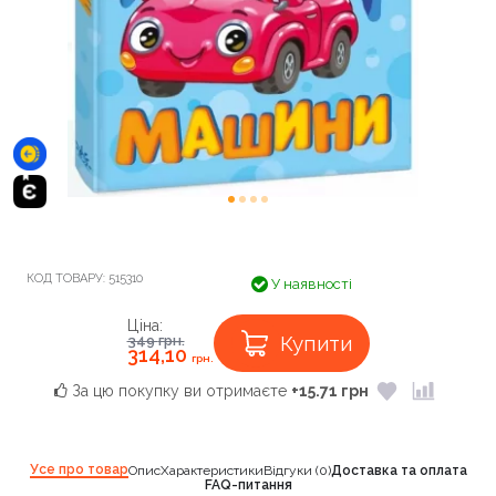
КОД ТОВАРУ:
515310
У наявності
Ціна:
Купити
349
грн.
314,10
грн.
За цю покупку ви отримаєте
+15.71 грн
Усе про товар
Опис
Характеристики
Відгуки (0)
Доставка та оплата
FAQ-питання