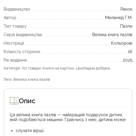
Видавництво
Ранок
Автор
Меламед Г.М.
Тип товару
Пазли
Серія видавництва
Велика книга пазлів
Ілюстрації
Кольорові
Кількість сторінок
16
Рік видання
2025
Категорії:
Усі товари
,
Книги на картоні
,
Цінопадна добірка
,
Теги:
Велика книга пазлів
Опис
Ця велика книга пазлів — найкращий подарунок дитині,
якій подобаються машини. Граючись з нею, дитина може:
слухати вірші;