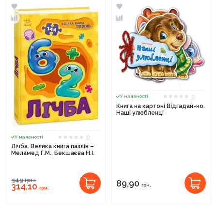
0
У наявності
Книга на картоні Відгадай-но.
Наші улюбленці
0
У наявності
Лічба. Велика книга пазлів –
Меламед Г.М., Бекшаєва Н.І.
349
грн.
89,90
314,10
грн.
грн.