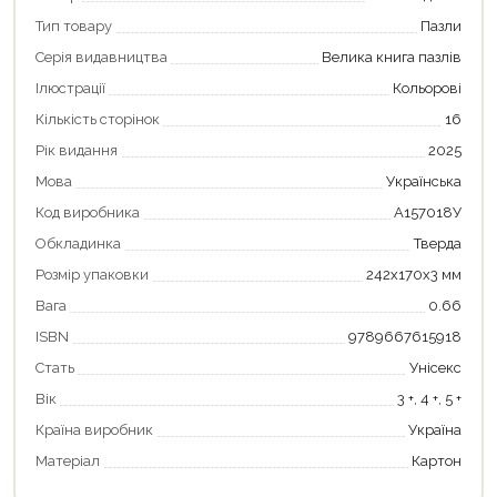
Тип товару
Пазли
Серія видавництва
Велика книга пазлів
Ілюстрації
Кольорові
Кількість сторінок
16
Рік видання
2025
Мова
Українська
Код виробника
А157018У
Обкладинка
Тверда
Розмір упаковки
242х170х3 мм
Продовжити покупки
Вага
0.66
ISBN
9789667615918
Оформити замовлення
Стать
Унісекс
Вік
3 +, 4 +, 5 +
Країна виробник
Україна
Матеріал
Картон