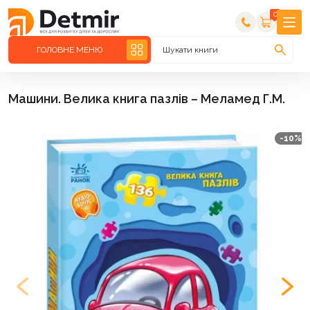
0
ГОЛОВНЕ МЕНЮ
Шукати книги
Машини. Велика книга пазлів – Меламед Г.М.
-10%