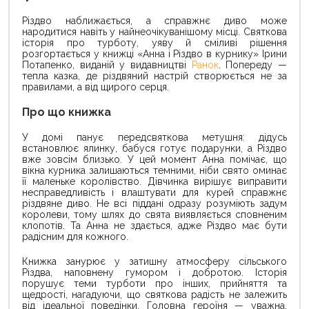
Різдво наближається, а справжнє диво може
народитися навіть у найнеочікуванішому місці. Святкова
історія про турботу, уяву й сміливі рішення
розгортається у книжці «Анна і Різдво в курнику» Ірини
Потапенко, виданій у видавництві
Ранок
. Попереду —
тепла казка, де різдвяний настрій створюється не за
правилами, а від щирого серця.
Про що книжка
У домі панує передсвяткова метушня: дідусь
встановлює ялинку, бабуся готує подарунки, а Різдво
вже зовсім близько. У цей момент Анна помічає, що
вікна курника залишаються темними, ніби свято оминає
її маленьке королівство. Дівчинка вирішує виправити
несправедливість і влаштувати для курей справжнє
різдвяне диво. Не всі піддані одразу розуміють задум
королеви, тому шлях до свята виявляється сповненим
клопотів. Та Анна не здається, адже Різдво має бути
радісним для кожного.
Книжка занурює у затишну атмосферу сільського
Різдва, наповнену гумором і добротою. Історія
порушує теми турботи про інших, прийняття та
щедрості, нагадуючи, що святкова радість не залежить
від ідеальної поведінки. Головна героїня — уважна,