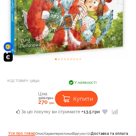
КОД ТОВАРУ:
518922
У наявності
Ціна:
Купити
300
грн.
270
грн.
За цю покупку ви отримаєте
+13.5 грн
Усе про товар
Опис
Характеристики
Відгуки (0)
Доставка та оплата