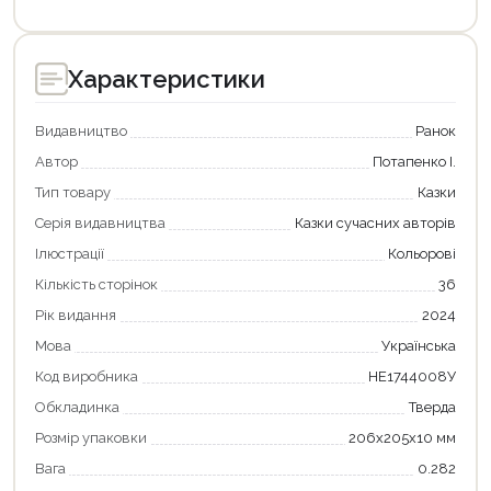
Характеристики
Видавництво
Ранок
Автор
Потапенко І.
Тип товару
Казки
Серія видавництва
Казки сучасних авторів
Ілюстрації
Кольорові
Кількість сторінок
36
Рік видання
2024
Мова
Українська
Код виробника
НЕ1744008У
Обкладинка
Тверда
Розмір упаковки
206x205x10 мм
Вага
0.282