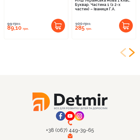
НУШ Українська мова 1 клас.
Буквар. Частина 1 (з 2-х
частин) – Іваниця Г.А.
99
грн.
300
грн.
89,10
285
грн.
грн.
+38 (067) 449-39-65