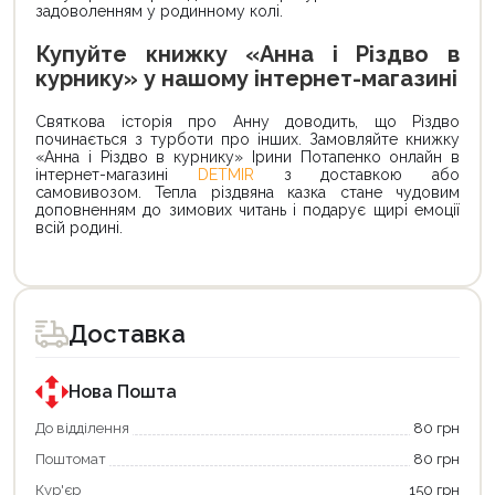
задоволенням у родинному колі.
Купуйте книжку «Анна і Різдво в
курнику» у нашому інтернет-магазині
Святкова історія про Анну доводить, що Різдво
починається з турботи про інших. Замовляйте книжку
«Анна і Різдво в курнику» Ірини Потапенко онлайн в
інтернет-магазині
DETMIR
з доставкою або
самовивозом. Тепла різдвяна казка стане чудовим
доповненням до зимових читань і подарує щирі емоції
всій родині.
Доставка
Нова Пошта
До відділення
80 грн
Поштомат
80 грн
Кур'єр
150 грн