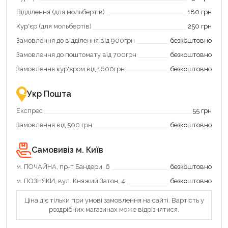
Відділення (для мольбертів)
180 грн
Кур'єр (для мольбертів)
250 грн
Замовлення до відділення від 900грн
безкоштовно
Замовлення до поштомату від 700грн
безкоштовно
Замовлення кур'єром від 1600грн
безкоштовно
Укр Пошта
Експрес
55 грн
Замовлення від 500 грн
безкоштовно
Самовивіз м. Київ
м. ПОЧАЙНА, пр-т Бандери, 6
безкоштовно
Продовжити покупки
м. ПОЗНЯКИ, вул. Княжий Затон, 4
безкоштовно
Оформити замовлення
Ціна діє тільки при умові замовлення на сайті. Вартість у
роздрібних магазинах може відрізнятися.