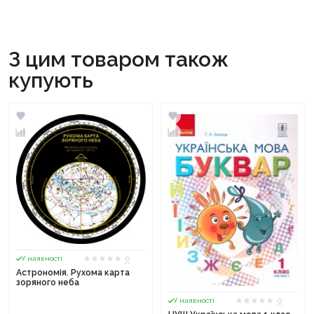
З цим товаром також
купують
0
У наявності
Астрономія. Рухома карта
зоряного неба
0
У наявності