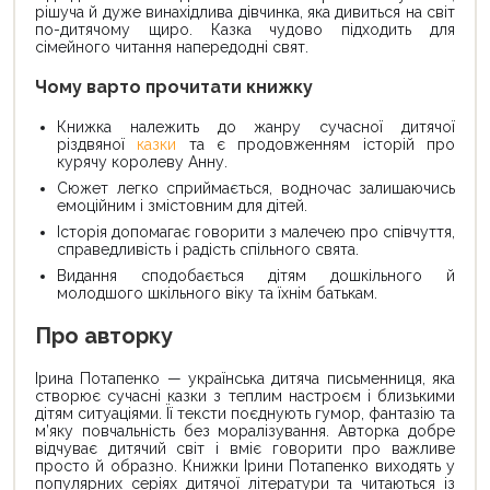
рішуча й дуже винахідлива дівчинка, яка дивиться на світ
по-дитячому щиро. Казка чудово підходить для
сімейного читання напередодні свят.
Чому варто прочитати книжку
Книжка належить до жанру сучасної дитячої
різдвяної
казки
та є продовженням історій про
курячу королеву Анну.
Сюжет легко сприймається, водночас залишаючись
емоційним і змістовним для дітей.
Історія допомагає говорити з малечею про співчуття,
справедливість і радість спільного свята.
Видання сподобається дітям дошкільного й
молодшого шкільного віку та їхнім батькам.
Про авторку
Ірина Потапенко — українська дитяча письменниця, яка
створює сучасні казки з теплим настроєм і близькими
дітям ситуаціями. Її тексти поєднують гумор, фантазію та
м’яку повчальність без моралізування. Авторка добре
відчуває дитячий світ і вміє говорити про важливе
просто й образно. Книжки Ірини Потапенко виходять у
популярних серіях дитячої літератури та читаються із