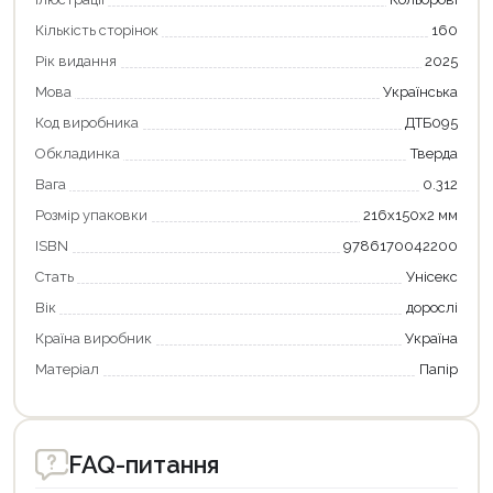
Кількість сторінок
160
Продовжити покупки
Рік видання
2025
Оформити замовлення
Мова
Українська
Код виробника
ДТБ095
Обкладинка
Тверда
Вага
0.312
Розмір упаковки
216х150х2 мм
ISBN
9786170042200
Стать
Унісекс
Вік
дорослі
Країна виробник
Україна
Матеріал
Папір
FAQ-питання