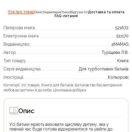
Усе про товар
Опис
Характеристики
Відгуки (0)
Доставка та оплата
FAQ-питання
Паперова книга
521672
Електронна книга
511170
Видавництво
4MAMAS
Автор
Туріщева Л.В.
Тип товару
Книга
Серія видавництва
Для турботливих батьків
Ілюстрації
Кольорові
Категорії:
Усі товари
,
Книги для батьків
,
Батьківство без вигорання:
любов до дитини й до себе
,
Цінопадна добірка
Опис
Усі батьки мріють виховати щасливу дитину, яка у
певний час буде готова відокремитися та увійти до