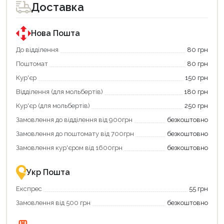
для
для
Доставка
покупки
покупки
за
за
державною
державною
програмою
програмою
Нова Пошта
єКнига.
«Національний
Використовуйте
кешбек».
До відділення
80 грн
свою
Оплачуйте
Поштомат
80 грн
карту
покупку
єКнига,
картою
Кур'єр
150 грн
щоб
«Національний
зекономити
кешбек»
Відділення (для мольбертів)
180 грн
та
та
отримати
отримуйте
Кур'єр (для мольбертів)
250 грн
додаткові
вигідне
Замовлення до відділення від 900грн
безкоштовно
переваги!
повернення
Купити
коштів!
Замовлення до поштомату від 700грн
безкоштовно
картою
Економте
єКнига
більше
Замовлення кур'єром від 1600грн
безкоштовно
–
разом
це
із
зручно
державною
Укр Пошта
та
підтримкою!
вигідно!
Експрес
55 грн
Замовлення від 500 грн
безкоштовно