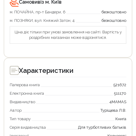
Самовивіз м. Київ
м. ПОЧАЙНА, пр-т Бандери, 6
безкоштовно
м. ПОЗНЯКИ, вул. Княжий Затон, 4
безкоштовно
Ціна діє тільки при умові замовлення на сайті. Вартість у
роздрібних магазинах може відрізнятися.
Характеристики
Паперова книга
521672
Електронна книга
511170
Видавництво
4MAMAS
Автор
Туріщева Л.В.
Тип товару
Книга
Серія видавництва
Для турботливих батьків
Ілюстрації
Кольорові