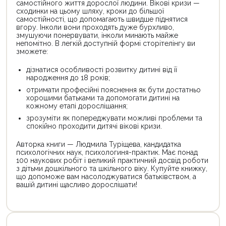
самостійного життя дорослої людини. Вікові кризи —
сходинки на цьому шляху, кроки до більшої
самостійності, що допомагають швидше піднятися
вгору. Інколи вони проходять дуже бурхливо,
змушуючи понервувати, інколи минають майже
непомітно. В легкій доступній формі сторітелінгу ви
зможете:
дізнатися особливості розвитку дитині від її
народження до 18 років;
отримати професійні пояснення як бути достатньо
хорошими батьками та допомогати дитині на
кожному етапі дорослішання;
зрозуміти як попереджувати можливі проблеми та
спокійно проходити дитячі вікові кризи.
Авторка книги — Людмила Туріщева, кандидатка
психологічних наук, психологиня-практик. Має понад
100 наукових робіт і великий практичний досвід роботи
з дітьми дошкільного та шкільного віку. Купуйте книжку,
що допоможе вам насолоджуватися батьківством, а
вашій дитині щасливо дорослішати!
Цей
Цей
товар
товар
доступний
доступний