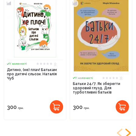
0
У наявності
Дитино, (не) плач! Батькам
про дитячі сльози. Наталія
0
У наявності
Чуб
Батьки 24/7. Як зберегти
здоровий глузд. Для
турботливих батьків
300
300
грн.
грн.