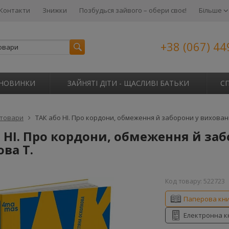
Контакти
Знижки
Позбудься зайвого – обери своє!
Більше
+38 (067) 44
НОВИНКИ
ЗАЙНЯТІ ДІТИ - ЩАСЛИВІ БАТЬКИ
С
 товари
ТАК або НІ. Про кордони, обмеження й заборони у вихованн
 НІ. Про кордони, обмеження й заб
ва Т.
Код товару:
522723
Паперова кн
Електронна к