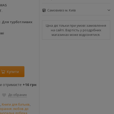
MAS
Самовивіз м. Київ
Т.
Для турботливих
Ціна діє тільки при умові замовлення
на сайті. Вартість у роздрібних
ові
магазинах може відрізнятися.
Купити
ви отримаєте
+16 грн
До обраних
и
,
Книги для батьків
,
горання: любов до
інопадна добірка