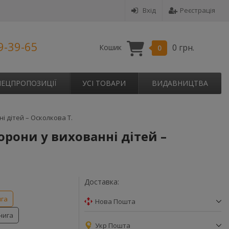
Вхід
Реєстрація
9-39-65
0 грн.
Кошик
0
ПЕЦПРОПОЗИЦІЇ
УСІ ТОВАРИ
ВИДАВНИЦТВА
і дітей – Осколкова Т.
орони у вихованні дітей –
Доставка:
ига
Нова Пошта
нига
Укр Пошта