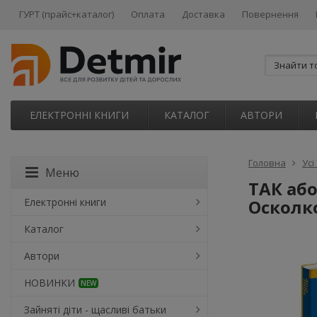
ГУРТ (прайс+каталог)
Оплата
Доставка
Повернення
ЕЛЕКТРОННІ КНИГИ
КАТАЛОГ
АВТОРИ
Головна
Усі
Меню
ТАК або
Електронні книги
Осколко
Каталог
Автори
НОВИНКИ
NEW
Зайняті діти - щасливі батьки