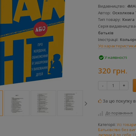
Паперова
Електронна
Видавництво
4MA
книга
книга
Автор
Осколкова 
522723
525959
Тип товару
Книга
Серія видавництва
батьків
Ілюстрації
Кольор
Усі характеристики
У наявності
320 грн.
-
+
За цю покупку 
До порівняння
Категорії:
Усі товар
Батьківство без ви
дитини й до себе
,
Ц