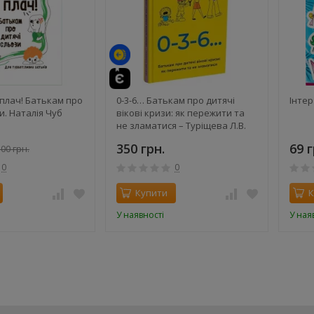
й
 плач! Батькам про
0-3-6… Батькам про дитячі
Інтер
и. Наталія Чуб
вікові кризи: як пережити та
не зламатися – Туріщева Л.В.
350 грн.
69 г
00 грн.
0
0
Купити
К
У наявності
У ная