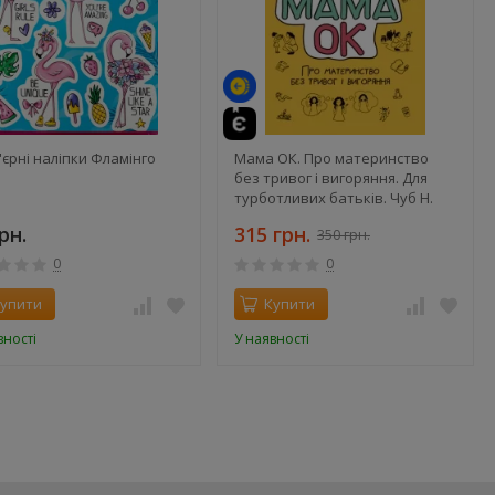
'єрні наліпки Фламінго
Мама ОК. Про материнство
без тривог і вигоряння. Для
турботливих батьків. Чуб Н.
рн.
315 грн.
350 грн.
0
0
упити
Купити
вності
У наявності