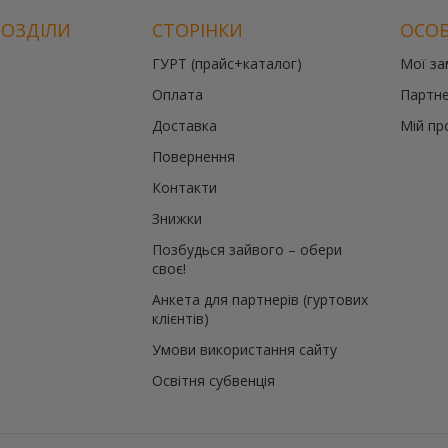
РОЗДІЛИ
СТОРІНКИ
ОСОБ
ГУРТ (прайс+каталог)
Мої з
Оплата
Партне
Доставка
Мій пр
Повернення
Контакти
Знижки
Позбудься зайвого – обери
своє!
Анкета для партнерів (гуртових
клієнтів)
Умови використання сайту
Освітня субвенція