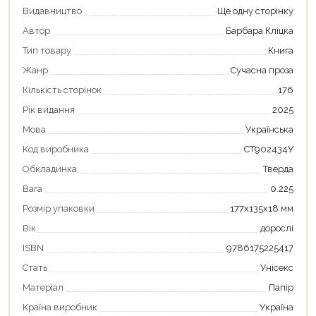
Видавництво
Ще одну сторінку
Автор
Барбара Кліцка
Тип товару
Книга
Жанр
Сучасна проза
Кількість сторінок
176
Рік видання
2025
Мова
Українська
Код виробника
СТ902434У
Обкладинка
Тверда
Вага
0.225
Розмір упаковки
177x135x18 мм
Вік
дорослі
ISBN
9786175225417
Стать
Унісекс
Матеріал
Папір
Країна виробник
Україна