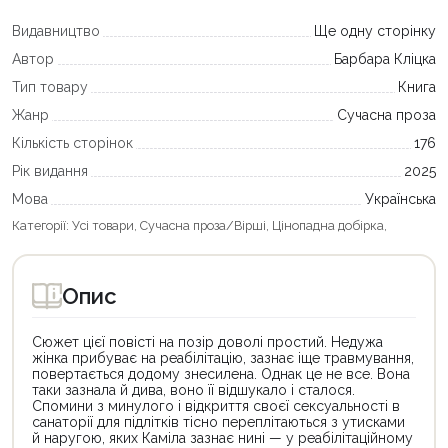
Видавництво
Ще одну сторінку
Автор
Барбара Кліцка
Тип товару
Книга
Жанр
Сучасна проза
Кількість сторінок
176
Рік видання
2025
Мова
Українська
Категорії:
Усі товари
,
Сучасна проза/Вірші
,
Цінопадна добірка
,
Опис
Сюжет цієї повісті на позір доволі простий. Недужа
жінка прибуває на реабілітацію, зазнає іще травмування,
повертається додому знесилена. Однак це не все. Вона
таки зазнала й дива, воно її відшукало і сталося.
Спомини з минулого і відкриття своєї сексуальності в
санаторії для підлітків тісно переплітаються з утисками
й наругою, яких Каміла зазнає нині — у реабілітаційному