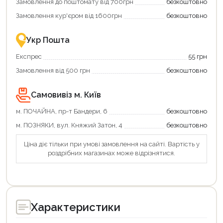
Замовлення до поштомату від 700грн
безкоштовно
картою
Економте
єКнига
більше
Замовлення кур'єром від 1600грн
безкоштовно
–
разом
це
із
зручно
державною
Укр Пошта
та
підтримкою!
вигідно!
Експрес
55 грн
Замовлення від 500 грн
безкоштовно
Самовивіз м. Київ
м. ПОЧАЙНА, пр-т Бандери, 6
безкоштовно
м. ПОЗНЯКИ, вул. Княжий Затон, 4
безкоштовно
Ціна діє тільки при умові замовлення на сайті. Вартість у
Продовжити покупки
роздрібних магазинах може відрізнятися.
Оформити замовлення
Характеристики