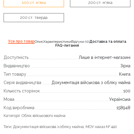
100 ст. м'яка
200 ст. м'яка
200 ст. тверда
Усе про товар
Опис
Характеристики
Відгуки (0)
Доставка та оплата
FAQ-питання
Доступність
Лише в інтернет-магазині
Видавництво
Зірка
Тип товару
Книга
Серія видавництва
Документація військова з обліку майна
Кількість сторінок
100
Мова
Українська
Код виробника
158948
Категорії:
Облік військового майна
Теги:
Документація військова з обліку майна
,
МОУ наказ № 440