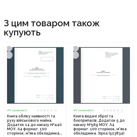
З цим товаром також
купують
0
0
У наявності
У наявності
Книга обліку наявності та
Книга видачі зброї та
руху військового майна.
боєприпасів. Додаток 5 до
Додаток 14 до наказу №440
наказу №569 МОУ. А4
МОУ. А4 формат. 100
формат. 100 сторінок, м'яка
сторінок, м'яка обкладинка.
обкладинка. Зірка (523834)