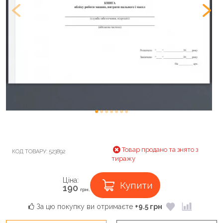
Товар продано та знято з
КОД ТОВАРУ:
523892
тиражу
Ціна:
Купити
190
грн.
За цю покупку ви отримаєте
+9.5 грн