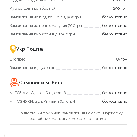
та
та
отримати
отримуйте
Кур'єр (для мольбертів)
250 грн
додаткові
вигідне
Замовлення до відділення від 900грн
безкоштовно
переваги!
повернення
Купити
коштів!
Замовлення до поштомату від 700грн
безкоштовно
картою
Економте
єКнига
більше
Замовлення кур'єром від 1600грн
безкоштовно
–
разом
це
із
Продовжити покупки
зручно
державною
Укр Пошта
та
підтримкою!
Оформити замовлення
вигідно!
Експрес
55 грн
Замовлення від 500 грн
безкоштовно
Самовивіз м. Київ
м. ПОЧАЙНА, пр-т Бандери, 6
безкоштовно
м. ПОЗНЯКИ, вул. Княжий Затон, 4
безкоштовно
Ціна діє тільки при умові замовлення на сайті. Вартість у
роздрібних магазинах може відрізнятися.