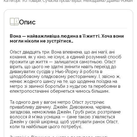
Категорії:
Усі товари
,
Сучасна проза/Вірші
,
Мелодрама/Драма/Роман
Опис
Вона — найважливіша людина в її житті. Хоча вони
могли ніколи не зустрітися…
Оґаст двадцять три. Вона впевнена, що ані магії, ані
кохання, як у кіно, не існує, а єдиний розумний спосіб
прожити це життя — залишатися самотньою. Оґаст
вірить, що цього не здатні змінити навіть переїзд до
дивакуватих сусідів у Нью-Йорку й робота в
цілодобовому оладковому ресторанчику. І, звісно ж,
немає жодного шансу на те, що щоденна поїздка на
метро зі звичної боротьби з нудьгою та перебоями в
електропостачанні обернеться чимось більшим..
Та одного дня у вагоні метро Оґаст зустрічає
привабливу дівчину. Джейн. Дивовижна, чарівна,
загадкова, неможлива Джейн. Грубі риси, розтріпане
волосся й м’яка усмішка — саме такою з’являється
Джейн у своїй шкірянці, щоб урятувати ранок Оґаст,
коли та найбільше цього потребує.