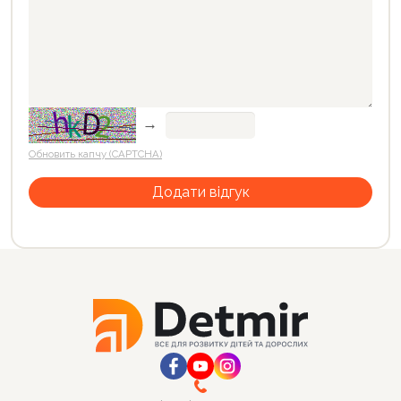
→
Обновить капчу (CAPTCHA)