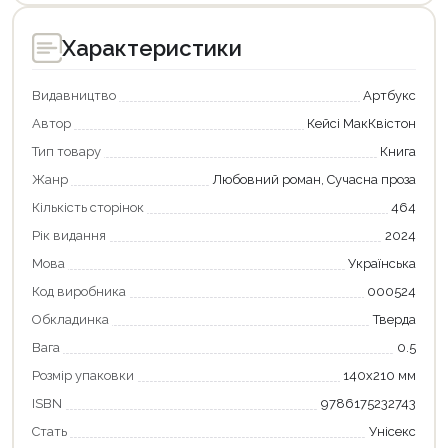
Характеристики
Видавництво
Артбукс
Автор
Кейсі МакКвістон
Тип товару
Книга
Жанр
Любовний роман, Сучасна проза
Кількість сторінок
464
Рік видання
2024
Мова
Українська
Код виробника
000524
Обкладинка
Тверда
Вага
0.5
Розмір упаковки
140х210 мм
ISBN
9786175232743
Стать
Унісекс