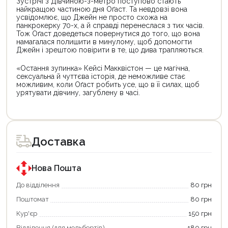
Зустрічі з Дівчиною-з-метро поступово стають
найкращою частиною дня Оґаст. Та невдовзі вона
усвідомлює, що Джейн не просто схожа на
панкрокерку 70-х, а й справді перенеслася з тих часів.
Тож Оґаст доведеться повернутися до того, що вона
намагалася полишити в минулому, щоб допомогти
Джейн і зрештою повірити в те, що дива трапляються.
«Остання зупинка» Кейсі Макквістон — це магічна,
сексуальна й чуттєва історія, де неможливе стає
можливим, коли Оґаст робить усе, що в її силах, щоб
урятувати дівчину, загублену в часі.
Цей
Цей
товар
товар
доступний
доступний
для
для
Доставка
покупки
покупки
за
за
державною
державною
програмою
програмою
Нова Пошта
єКнига.
«Національний
Використовуйте
кешбек».
До відділення
80 грн
свою
Оплачуйте
Поштомат
80 грн
карту
покупку
єКнига,
картою
Кур'єр
150 грн
щоб
«Національний
зекономити
кешбек»
Відділення (для мольбертів)
180 грн