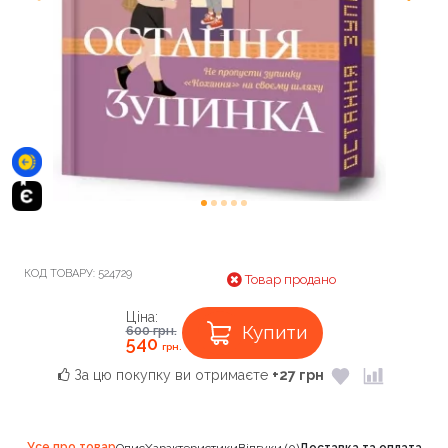
КОД ТОВАРУ:
524729
Товар продано
Ціна:
Купити
600
грн.
540
грн.
За цю покупку ви отримаєте
+27 грн
Усе про товар
Опис
Характеристики
Відгуки (0)
Доставка та оплата