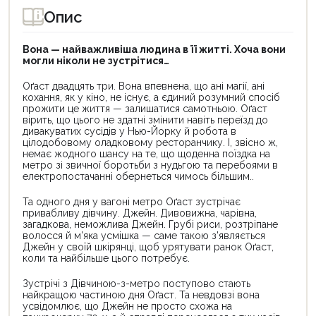
Опис
Вона — найважливіша людина в її житті. Хоча вони
могли ніколи не зустрітися…
Оґаст двадцять три. Вона впевнена, що ані магії, ані
кохання, як у кіно, не існує, а єдиний розумний спосіб
прожити це життя — залишатися самотньою. Оґаст
вірить, що цього не здатні змінити навіть переїзд до
дивакуватих сусідів у Нью-Йорку й робота в
цілодобовому оладковому ресторанчику. І, звісно ж,
немає жодного шансу на те, що щоденна поїздка на
метро зі звичної боротьби з нудьгою та перебоями в
електропостачанні обернеться чимось більшим..
Та одного дня у вагоні метро Оґаст зустрічає
привабливу дівчину. Джейн. Дивовижна, чарівна,
загадкова, неможлива Джейн. Грубі риси, розтріпане
волосся й м’яка усмішка — саме такою з’являється
Джейн у своїй шкірянці, щоб урятувати ранок Оґаст,
коли та найбільше цього потребує.
Зустрічі з Дівчиною-з-метро поступово стають
найкращою частиною дня Оґаст. Та невдовзі вона
усвідомлює, що Джейн не просто схожа на