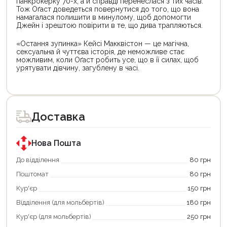
панкрокерку 70-х, а й справді перенеслася з тих часів.
Тож Оґаст доведеться повернутися до того, що вона
намагалася полишити в минулому, щоб допомогти
Джейн і зрештою повірити в те, що дива трапляються.
«Остання зупинка» Кейсі Макквістон — це магічна,
сексуальна й чуттєва історія, де неможливе стає
можливим, коли Оґаст робить усе, що в її силах, щоб
урятувати дівчину, загублену в часі.
Цей
товар
доступний
для
Доставка
покупки
за
державною
програмою
Нова Пошта
єКнига.
Використовуйте
До відділення
80 грн
свою
Поштомат
80 грн
карту
єКнига,
Кур'єр
150 грн
щоб
зекономити
Відділення (для мольбертів)
180 грн
та
отримати
Кур'єр (для мольбертів)
250 грн
додаткові