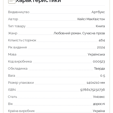
Характеристики
Видавництво
Артбукс
Автор
Кейсі МакКвістон
Тип товару
Книга
Жанр
Любовний роман, Сучасна проза
Кількість сторінок
464
Рік видання
2024
Мова
Українська
Код виробника
000523
Обкладинка
Тверда
Вага
0.5
Розмір упаковки
140х210 мм
ISBN
9786175232736
Стать
Унісекс
Вік
дорослі
Країна виробник
Україна