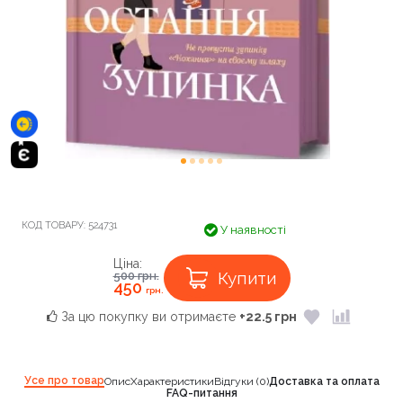
КОД ТОВАРУ:
524731
У наявності
Ціна:
Купити
500
грн.
450
грн.
За цю покупку ви отримаєте
+22.5 грн
Усе про товар
Опис
Характеристики
Відгуки (0)
Доставка та оплата
FAQ-питання