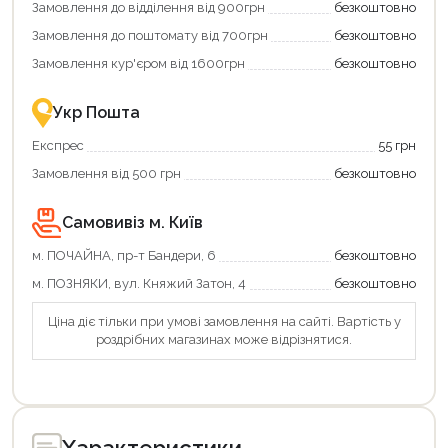
Замовлення до відділення від 900грн
безкоштовно
переваги!
Купити
Замовлення до поштомату від 700грн
безкоштовно
картою
єКнига
Замовлення кур'єром від 1600грн
безкоштовно
–
це
Продовжити покупки
зручно
Укр Пошта
та
вигідно!
Оформити замовлення
Експрес
55 грн
Замовлення від 500 грн
безкоштовно
Самовивіз м. Київ
м. ПОЧАЙНА, пр-т Бандери, 6
безкоштовно
м. ПОЗНЯКИ, вул. Княжий Затон, 4
безкоштовно
Ціна діє тільки при умові замовлення на сайті. Вартість у
роздрібних магазинах може відрізнятися.