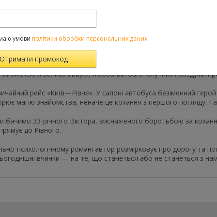
Категорії:
Усі товар
маю умови
політики обробки персональних даних
Характеристики
Відгуки
(0)
FAQ-питання
айомство й велика аварія, любовний багатокутник і роздуми пр
ичайний рейс «Київ—Рівне». У салоні автобуса безіменний геро
рює магію знайомства, неначе це кохання з першого погляду. Та
 бачимо 33-річного Віктора, виснаженого боротьбою за кохання
 прямує до Рівного.
льно-психологічному романі автор розмірковує про дорогу та пої
сьогоднішні вчинки — на те, що станеться або не станеться з нам