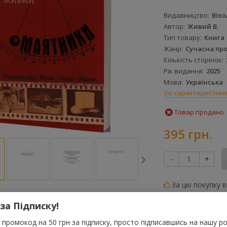
Видавництво
Віхо
Автор
Живий В.
Тип товару
Книга
Жанр
Сучасна пр
Кількість сторінок
Рік видання
2025
Мова
Українська
Усі характеристики
Товар продано
395 грн.
-
+
За цю покупку 
грн
 за Підписку!
До порівняння
промокод на 50 грн за підписку, просто підписавшись на нашу ро