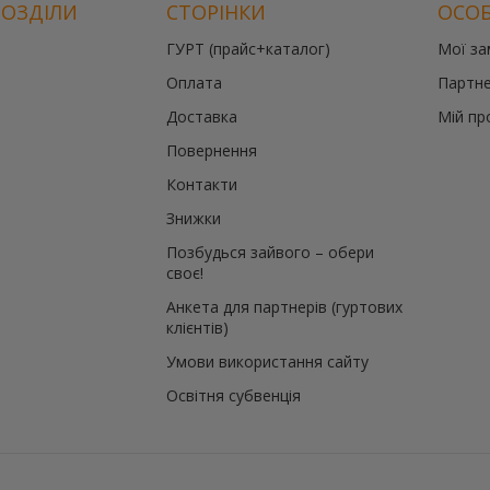
РОЗДІЛИ
СТОРІНКИ
ОСОБ
ГУРТ (прайс+каталог)
Мої з
Оплата
Партне
те
Доставка
Мій пр
Повернення
Контакти
Знижки
Позбудься зайвого – обери
своє!
Анкета для партнерів (гуртових
клієнтів)
Умови використання сайту
Освітня субвенція