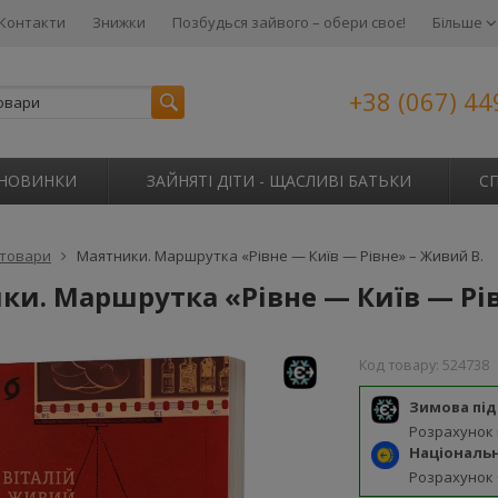
Контакти
Знижки
Позбудься зайвого – обери своє!
Більше
+38 (067) 44
НОВИНКИ
ЗАЙНЯТІ ДІТИ - ЩАСЛИВІ БАТЬКИ
С
 товари
Маятники. Маршрутка «Рівне — Київ — Рівне» – Живий В.
ки. Маршрутка «Рівне — Київ — Рів
Код товару:
524738
Зимова пі
Розрахунок
Національ
Розрахунок