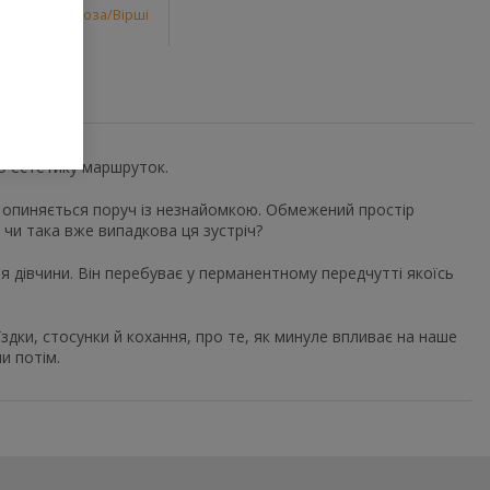
и
,
Сучасна проза/Вірші
о естетику маршруток.
й опиняється поруч із незнайомкою. Обмежений простір
 чи така вже випадкова ця зустріч?
 дівчини. Він перебуває у перманентному передчутті якоїсь
здки, стосунки й кохання, про те, як минуле впливає на наше
и потім.