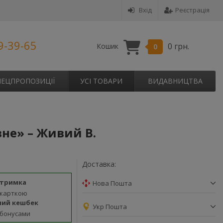
Вхід
Реєстрація
9-39-65
0 грн.
Кошик
0
ПЕЦПРОПОЗИЦІЇ
УСІ ТОВАРИ
ВИДАВНИЦТВА
не» – Живий В.
Доставка:
дтримка
Нова Пошта
 карткою
ний кешбек
Укр Пошта
 бонусами