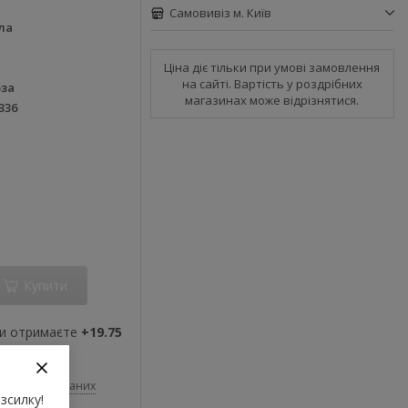
Самовивіз м. Київ
ла
Ціна діє тільки при умові замовлення
на сайті. Вартість у роздрібних
оза
магазинах може відрізнятися.
336
Купити
ви отримаєте
+19.75
До обраних
зсилку!