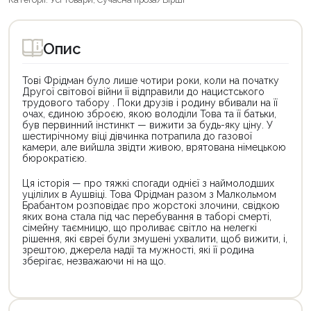
Опис
Тові Фрідман було лише чотири роки, коли на початку
Другої світової війни її відправили до нацистського
трудового табору . Поки друзів і родину вбивали на її
очах, єдиною зброєю, якою володіли Това та її батьки,
був первинний інстинкт — вижити за будь-яку ціну. У
шестирічному віці дівчинка потрапила до газової
камери, але вийшла звідти живою, врятована німецькою
бюрократією.
Ця історія — про тяжкі спогади однієї з наймолодших
уцілілих в Аушвіці. Това Фрідман разом з Малкольмом
Брабантом розповідає про жорстокі злочини, свідкою
яких вона стала під час перебування в таборі смерті,
сімейну таємницю, що проливає світло на нелегкі
рішення, які євреї були змушені ухвалити, щоб вижити, і,
зрештою, джерела надії та мужності, які її родина
зберігає, незважаючи ні на що.
Цей
Цей
товар
товар
доступний
доступний