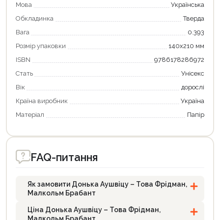
Мова
Українська
Обкладинка
Тверда
Вага
0.393
Розмір упаковки
140х210 мм
ISBN
9786178286972
Стать
Унісекс
Вік
дорослі
Країна виробник
Україна
Матеріал
Папір
FAQ-питання
Як замовити Донька Аушвіцу – Това Фрідман,
Малкольм Брабант
Ціна Донька Аушвіцу – Това Фрідман,
Малкольм Брабант