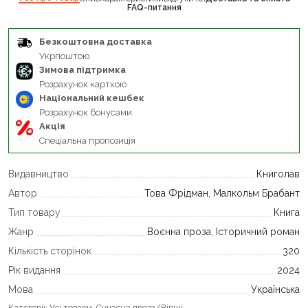
FAQ-питання
Безкоштовна доставка
Укрпоштою
Зимова підтримка
Розрахунок карткою
Національний кешбек
Розрахунок бонусами
Акція
Спеціальна пропозиція
Видавництво
Книголав
Автор
Това Фрідман, Малкольм Брабант
Тип товару
Книга
Жанр
Воєнна проза, Історичний роман
Кількість сторінок
320
Рік видання
2024
Мова
Українська
Категорії:
Усі товари
,
Сучасна проза/Вірші