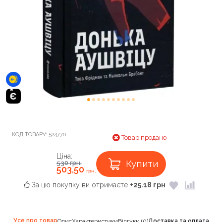
КОД ТОВАРУ:
524770
Товар продано
Ціна:
Купити
530
грн.
503,50
грн.
За цю покупку ви отримаєте
+25.18 грн
Усе про товар
Опис
Характеристики
Відгуки (0)
Доставка та оплата