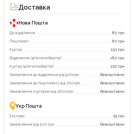
для
для
Доставка
покупки
покупки
за
за
державною
державною
програмою
програмою
Нова Пошта
єКнига.
«Національний
Використовуйте
кешбек».
До відділення
80 грн
свою
Оплачуйте
Поштомат
80 грн
карту
покупку
єКнига,
картою
Кур'єр
150 грн
щоб
«Національний
зекономити
кешбек»
Відділення (для мольбертів)
180 грн
та
та
отримати
отримуйте
Кур'єр (для мольбертів)
250 грн
додаткові
вигідне
Замовлення до відділення від 900грн
безкоштовно
переваги!
повернення
Купити
коштів!
Замовлення до поштомату від 700грн
безкоштовно
картою
Економте
єКнига
більше
Замовлення кур'єром від 1600грн
безкоштовно
–
разом
це
із
зручно
державною
Укр Пошта
та
підтримкою!
вигідно!
Експрес
55 грн
Замовлення від 500 грн
безкоштовно