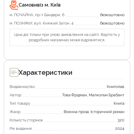
Продовжити покупки
Самовивіз м. Київ
Оформити замовлення
м. ПОЧАЙНА, пр-т Бандери, 6
безкоштовно
м. ПОЗНЯКИ, вул. Княжий Затон, 4
безкоштовно
Ціна діє тільки при умові замовлення на сайті. Вартість у
роздрібних магазинах може відрізнятися.
Характеристики
Видавництво
Книголав
Автор
Това Фрідман, Малкольм Брабант
Тип товару
Книга
Жанр
Воєнна проза, Історичний роман
Кількість сторінок
320
Рік видання
2024