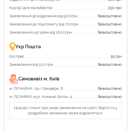
та
та
отримати
отримуйте
Кур'єр (для мольбертів)
250 грн
додаткові
вигідне
Замовлення до відділення від 900грн
безкоштовно
переваги!
повернення
Купити
коштів!
Замовлення до поштомату від 700грн
безкоштовно
картою
Економте
єКнига
більше
Замовлення кур'єром від 1600грн
безкоштовно
–
разом
це
із
зручно
державною
Укр Пошта
та
підтримкою!
вигідно!
Експрес
55 грн
Замовлення від 500 грн
безкоштовно
Самовивіз м. Київ
м. ПОЧАЙНА, пр-т Бандери, 6
безкоштовно
м. ПОЗНЯКИ, вул. Княжий Затон, 4
безкоштовно
Продовжити покупки
Ціна діє тільки при умові замовлення на сайті. Вартість у
Оформити замовлення
роздрібних магазинах може відрізнятися.