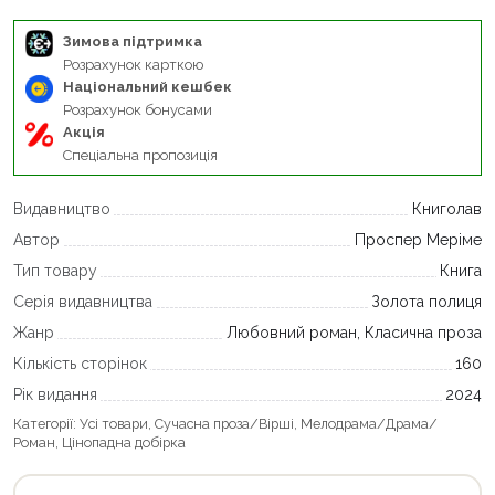
Зимова підтримка
Розрахунок карткою
Національний кешбек
Розрахунок бонусами
Акція
Спеціальна пропозиція
Видавництво
Книголав
Автор
Проспер Меріме
Тип товару
Книга
Серія видавництва
Золота полиця
Жанр
Любовний роман, Класична проза
Кількість сторінок
160
Рік видання
2024
Категорії:
Усі товари
,
Сучасна проза/Вірші
,
Мелодрама/Драма/
Роман
,
Цінопадна добірка