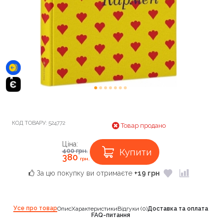
КОД ТОВАРУ:
524772
Товар продано
Ціна:
Купити
400
грн.
380
грн.
За цю покупку ви отримаєте
+19 грн
Усе про товар
Опис
Характеристики
Відгуки (0)
Доставка та оплата
FAQ-питання