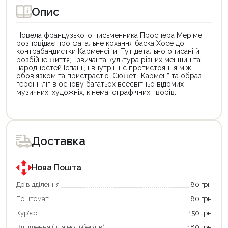
Опис
Новела французького письменника Проспера Меріме
розповідає про фатальне кохання баска Хосе до
контрабандистки Карменсіти. Тут детально описані й
розбійне життя, і звичаї та культура різних меншин та
народностей Іспанії, і внутрішнє протистояння між
обов’язком та пристрастю. Сюжет “Кармен” та образ
героїні ліг в основу багатьох всесвітньо відомих
музичних, художніх, кінематографічних творів.
Цей
Цей
товар
товар
доступний
доступний
для
для
Доставка
покупки
покупки
за
за
державною
державною
програмою
програмою
Нова Пошта
єКнига.
«Національний
Використовуйте
кешбек».
До відділення
80 грн
свою
Оплачуйте
Поштомат
80 грн
карту
покупку
єКнига,
картою
Кур'єр
150 грн
щоб
«Національний
зекономити
кешбек»
Відділення (для мольбертів)
180 грн