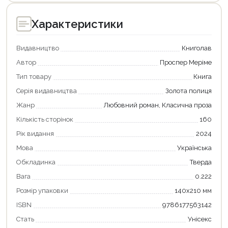
Характеристики
Видавництво
Книголав
Автор
Проспер Меріме
Тип товару
Книга
Серія видавництва
Золота полиця
Жанр
Любовний роман, Класична проза
Кількість сторінок
160
Рік видання
2024
Мова
Українська
Обкладинка
Тверда
Вага
0.222
Розмір упаковки
140х210 мм
ISBN
9786177563142
Стать
Унісекс