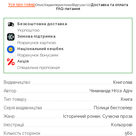
Усе про товар
Опис
Характеристики
Відгуки (0)
Доставка та оплата
FAQ-питання
Безкоштовна доставка
Укрпоштою
Зимова підтримка
Розрахунок карткою
Національний кешбек
Розрахунок бонусами
Акція
Спеціальна пропозиція
Видавництво
Книголав
Автор
Чімаманда Нґозі Адічі
Тип товару
Книга
Серія видавництва
Полиця бестселер
Жанр
Історичний роман, Сучасна проза
Ілюстрації
Кольорові
Кількість сторінок
560