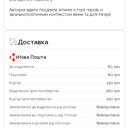
Авторка вдало поєднала інтимні історії героїв із
загальнополітичним контекстом війни та долі Нігерії.
Цей
Цей
товар
товар
доступний
доступний
для
для
Доставка
покупки
покупки
за
за
державною
державною
програмою
програмою
Нова Пошта
єКнига.
«Національний
Використовуйте
кешбек».
До відділення
80 грн
свою
Оплачуйте
Поштомат
80 грн
карту
покупку
єКнига,
картою
Кур'єр
150 грн
щоб
«Національний
зекономити
кешбек»
Відділення (для мольбертів)
180 грн
та
та
отримати
отримуйте
Кур'єр (для мольбертів)
250 грн
додаткові
вигідне
Замовлення до відділення від 900грн
безкоштовно
переваги!
повернення
Купити
коштів!
Замовлення до поштомату від 700грн
безкоштовно
картою
Економте
єКнига
більше
Замовлення кур'єром від 1600грн
безкоштовно
–
разом