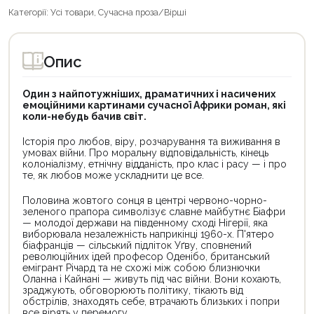
Категорії:
Усі товари
,
Сучасна проза/Вірші
Опис
Один з найпотужніших, драматичних і насичених
емоційними картинами сучасної Африки роман, які
коли-небудь бачив світ.
Історія про любов, віру, розчарування та виживання в
умовах війни. Про моральну відповідальність, кінець
колоніалізму, етнічну відданість, про клас і расу — і про
те, як любов може ускладнити це все.
Половина жовтого сонця в центрі червоно-чорно-
зеленого прапора символізує славне майбутнє Біафри
— молодої держави на південному сході Нігерії, яка
виборювала незалежність наприкінці 1960-х. П'ятеро
біафранців — сільський підліток Уґву, сповнений
революційних ідей професор Оденібо, британський
емігрант Річард та не схожі між собою близнючки
Оланна і Кайнані — живуть під час війни. Вони кохають,
зраджують, обговорюють політику, тікають від
обстрілів, знаходять себе, втрачають близьких і попри
все вірять у перемогу.