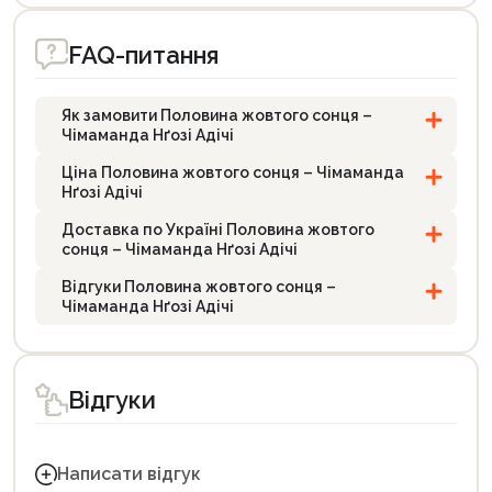
FAQ-питання
Як замовити Половина жовтого сонця –
Чімаманда Нґозі Адічі
Ціна Половина жовтого сонця – Чімаманда
Нґозі Адічі
Доставка по Україні Половина жовтого
сонця – Чімаманда Нґозі Адічі
Відгуки Половина жовтого сонця –
Чімаманда Нґозі Адічі
Відгуки
Написати відгук