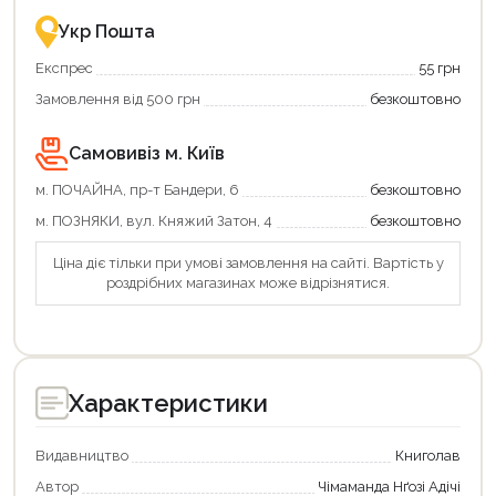
це
із
зручно
державною
Укр Пошта
та
підтримкою!
вигідно!
Експрес
55 грн
Замовлення від 500 грн
безкоштовно
Продовжити покупки
Оформити замовлення
Самовивіз м. Київ
м. ПОЧАЙНА, пр-т Бандери, 6
безкоштовно
м. ПОЗНЯКИ, вул. Княжий Затон, 4
безкоштовно
Ціна діє тільки при умові замовлення на сайті. Вартість у
роздрібних магазинах може відрізнятися.
Характеристики
Видавництво
Книголав
Автор
Чімаманда Нґозі Адічі