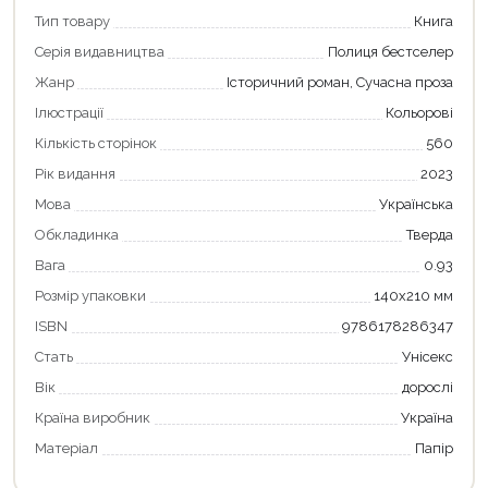
Тип товару
Книга
Серія видавництва
Полиця бестселер
Жанр
Історичний роман, Сучасна проза
Ілюстрації
Кольорові
Кількість сторінок
560
Рік видання
2023
Мова
Українська
Обкладинка
Тверда
Вага
0.93
Розмір упаковки
140х210 мм
ISBN
9786178286347
Стать
Унісекс
Вік
дорослі
Країна виробник
Україна
Матеріал
Папір