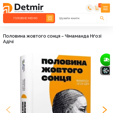
0
ГОЛОВНЕ МЕНЮ
Шукати книги
Половина жовтого сонця – Чімаманда Нґозі
Адічі