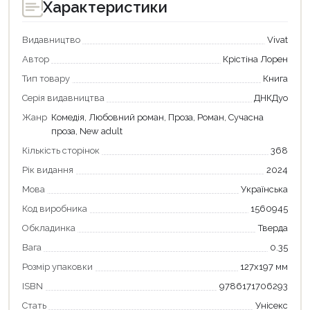
Характеристики
Видавництво
Vivat
Автор
Крістіна Лорен
Тип товару
Книга
Серія видавництва
ДНКДуо
Жанр
Комедія, Любовний роман, Проза, Роман, Сучасна
проза, New adult
Кількість сторінок
368
Рік видання
2024
Мова
Українська
Код виробника
1560945
Обкладинка
Тверда
Вага
0.35
Розмір упаковки
127х197 мм
ISBN
9786171706293
Стать
Унісекс