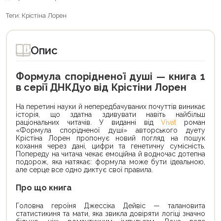
Теги:
Крістіна Лорен
Опис
Формула спорідненої душі — книга 1
в серії ДНКДуо від Крістіни Лорен
На перетині науки й непередбачуваних почуттів виникає
історія, що здатна здивувати навіть найбільш
раціональних читачів. У виданні від
Vivat
роман
«Формула спорідненої душі» авторського дуету
Крістіна Лорен пропонує новий погляд на пошук
кохання через дані, цифри та генетичну сумісність.
Попереду на читача чекає емоційна й водночас дотепна
подорож, яка натякає: формула може бути ідеальною,
але серце все одно диктує свої правила.
Про що книга
Головна героїня Джессіка Дейвіс — талановита
статистикиня та мати, яка звикла довіряти логіці значно