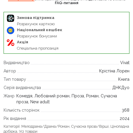
FAQ-питання
Зимова підтримка
Розрахунок карткою
Національний кешбек
Розрахунок бонусами
Акція
Спеціальна пропозиція
Видавництво
Vivat
Автор
Крістіна Лорен
Тип товару
Книга
Серія видавництва
ДНКДуо
Жанр
Комедія, Любовний роман, Проза, Роман, Сучасна
проза, New adult
Кількість сторінок
368
Рік видання
2024
Категорії:
Мелодрама/Драма/Роман
,
Сучасна проза/Вірші
,
Цінопадна
добірка
,
Усі товари