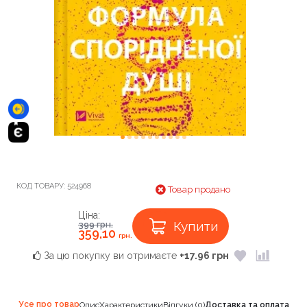
КОД ТОВАРУ:
524968
Товар продано
Ціна:
Купити
399
грн.
359,10
грн.
За цю покупку ви отримаєте
+17.96 грн
Усе про товар
Опис
Характеристики
Відгуки (0)
Доставка та оплата