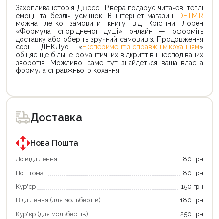
Захоплива історія Джесс і Рівера подарує читачеві теплі
емоції та безліч усмішок. В інтернет-магазині
DETMIR
можна легко замовити книгу від Крістіни Лорен
«Формула спорідненої душі» онлайн — оформіть
доставку або оберіть зручний самовивіз. Продовження
серії ДНКДуо «
Експеримент зі справжнім коханням
»
обіцяє ще більше романтичних відкриттів і несподіваних
зворотів. Можливо, саме тут знайдеться ваша власна
формула справжнього кохання.
Продовжити покупки
Оформити замовлення
Доставка
Нова Пошта
До відділення
80 грн
Поштомат
80 грн
Кур'єр
150 грн
Відділення (для мольбертів)
180 грн
Кур'єр (для мольбертів)
250 грн