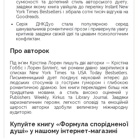
сумісності та дотепний стиль авторського дуету,
завдяки якому книга увійшла до переліку Instant New
York Times Bestsellers і зібрала сотні тисяч відгуків на
Goodreads.
Серія ДНКДуо стала популярною серед
шанувальників романтичної прози і привернула увагу
критиків завдяки свіжій ідеї та цікавим психологічним
конфліктам.
Про авторок
Під ім’ям Крістіна Лорен пишуть дві авторки — Крістіна
Гоббс і Лорен Біллінґс, чиї романи давно закріпилися в
списках New York Times та USA Today Bestsellers.
Письменницький дует поєднує науковий інтерес до
людських стосунків із гострим гумором і глибокою
романтичною драмою. Їхні книги перекладені більш ніж
тридцятьма мовами, а стиль високо оцінений у
Publishers Weekly, Kirkus та Library Journal. Завдяки
харизматичним героям, легкості оповіді та емоційній
щирості авторки здобули величезну міжнародну
аудиторію.
Купуйте книгу «Формула спорідненої
душі» у нашому інтернет-магазині