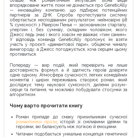
більше, ніж романтичним імпульсам. Вона веде
впорядковане життя, поки не дізнається про GeneticAlly
— інноваційну компанію, що підбирає потенційних
партнерів за ДНК. Спроба протестувати систему
обертається несподіваним результатом: неймовірні 98
% сумісності з Рівером Пенья — засновником стартапу,
упертим і, без сумніву, складним чоловіком, якого
Джесс ледь знає і якого зовсім не вважає «тим самим».
У відповідь команда GeneticAlly пропонує їм взяти
участь у проєкті «діамантової пари», обіцяючи чималу
винагороду, а Джесс погоджується, хоча серцем цьому
противиться.
Попереду — вир подій, який перевірить не лише
достовірність формул, а й здатність героїв довіряти
одне одному. Атмосфера сучасності, легких комедійних
моментів і щирих переживань створює роман, який
досліджує тему наукової сумісності, дилеми розум–
серце та питання, чи можливо побудувати стосунки за
алгоритмом.
Чому варто прочитати книгу
Роман припаде до смаку прихильникам сучасної
романтичної прози
, історій зі сміливими ідеями та
героями, які балансують між логікою й емоціями.
Читачам подобається унікальна концепція генетичної