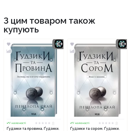
З цим товаром також
купують
0
0
У наявності
У наявності
Ґудзики та провина. Ґудзики.
Ґудзики та сором. Ґудзики.