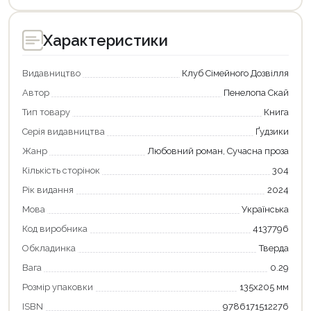
Характеристики
Видавництво
Клуб Сімейного Дозвілля
Автор
Пенелопа Скай
Тип товару
Книга
Серія видавництва
Ґудзики
Жанр
Любовний роман, Сучасна проза
Кількість сторінок
304
Рік видання
2024
Мова
Українська
Код виробника
4137796
Обкладинка
Тверда
Вага
0.29
Розмір упаковки
135х205 мм
ISBN
9786171512276