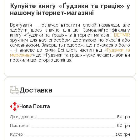
Купуйте книгу «Ґудзики та грація» у
нашому інтернет-магазині
Врятувати — означає втратити спокій назавжди, але
здобути щось значно цінніше. Замовляйте фінальну
книгу «Ґудзики та ґрація» в інтернет-магазині
DETMIR
зручним для вас способом: доставкою по Україні або
самовивозом. Завершіть подорож, що почалася з болю
— і виведе до сили. Всі шість частин від «
Ґудзики та
мереживо
» до «Ґудзики та грація» уже чекають, аби ви
прожили цю історію до кінця.
Доставка
Нова Пошта
До відділення
80 грн
Поштомат
80 грн
Кур'єр
150 грн