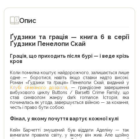
Опис
Ґудзики та грація — книга 6 в серії
Ґудзики Пенелопи Скай
Грація, що приходить після бурі — і веде крізь
кров
Коли помилка коштує найдорожчого, залишається лише
одне — боротися, навіть якщо ставки надто високі.
Роман «Ґудзики та ґрація» Пенелопи Скай, виданий у
Клубі сімейного дозвілля
, — грандіозне завершення
вибухового циклу Buttons / Barsetti Crime Family, що
став символом жанру dark romance. Історія, яка
починалась як угода, завершується війною — за кохання,
честь і право бути собою.
Фінал, у якому почуття вартує кожної кулі
Кейн Барчетті змушений був віддати Аделіну — так
вимагали правила світу, у якому він жив. Але щойно