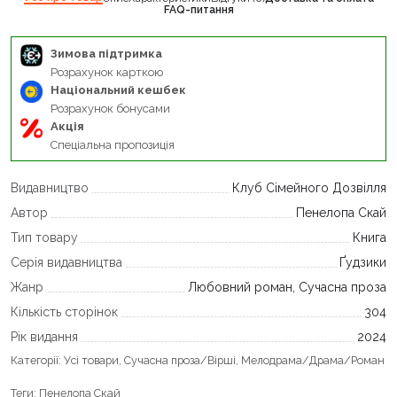
FAQ-питання
Зимова підтримка
Розрахунок карткою
Національний кешбек
Розрахунок бонусами
Акція
Спеціальна пропозиція
Видавництво
Клуб Сімейного Дозвілля
Автор
Пенелопа Скай
Тип товару
Книга
Серія видавництва
Ґудзики
Жанр
Любовний роман, Сучасна проза
Кількість сторінок
304
Рік видання
2024
Категорії:
Усі товари
,
Сучасна проза/Вірші
,
Мелодрама/Драма/Роман
Теги:
Пенелопа Скай