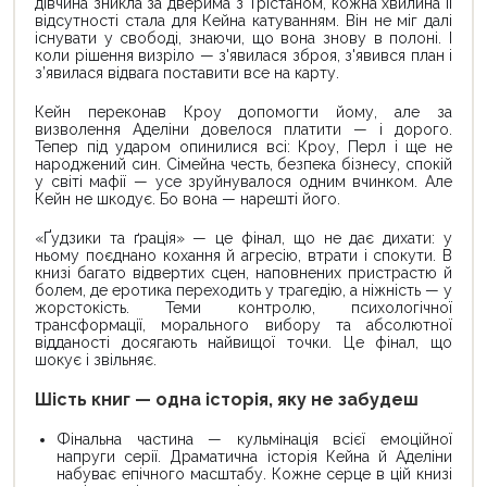
дівчина зникла за дверима з Трістаном, кожна хвилина її
відсутності стала для Кейна катуванням. Він не міг далі
існувати у свободі, знаючи, що вона знову в полоні. І
коли рішення визріло — з'явилася зброя, з'явився план і
з’явилася відвага поставити все на карту.
Кейн переконав Кроу допомогти йому, але за
визволення Аделіни довелося платити — і дорого.
Тепер під ударом опинилися всі: Кроу, Перл і ще не
народжений син. Сімейна честь, безпека бізнесу, спокій
у світі мафії — усе зруйнувалося одним вчинком. Але
Кейн не шкодує. Бо вона — нарешті його.
«Ґудзики та ґрація» — це фінал, що не дає дихати: у
ньому поєднано кохання й агресію, втрати і спокути. В
книзі багато відвертих сцен, наповнених пристрастю й
болем, де еротика переходить у трагедію, а ніжність — у
жорстокість. Теми контролю, психологічної
трансформації, морального вибору та абсолютної
відданості досягають найвищої точки. Це фінал, що
шокує і звільняє.
Шість книг — одна історія, яку не забудеш
Фінальна частина — кульмінація всієї емоційної
напруги серії. Драматична історія Кейна й Аделіни
набуває епічного масштабу. Кожне серце в цій книзі