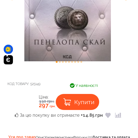
КОД ТОВАРУ:
525149
У наявності
Ціна:
Купити
330
грн.
297
грн.
За цю покупку ви отримаєте
+14.85 грн
Усе про товар
Опис
Характеристики
Відгуки (0)
Доставка та оплата