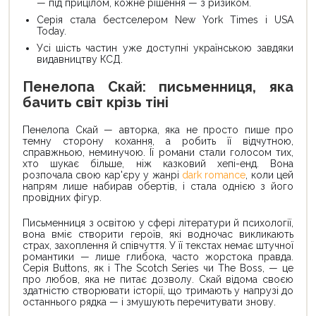
— під прицілом, кожне рішення — з ризиком.
Серія стала бестселером New York Times і USA
Today.
Усі шість частин уже доступні українською завдяки
видавництву КСД.
Пенелопа Скай: письменниця, яка
бачить світ крізь тіні
Пенелопа Скай — авторка, яка не просто пише про
темну сторону кохання, а робить її відчутною,
справжньою, неминучою. Її романи стали голосом тих,
хто шукає більше, ніж казковий хепі-енд. Вона
розпочала свою кар'єру у жанрі
dark romance
, коли цей
напрям лише набирав обертів, і стала однією з його
провідних фігур.
Письменниця з освітою у сфері літератури й психології,
вона вміє створити героїв, які водночас викликають
страх, захоплення й співчуття. У її текстах немає штучної
романтики — лише глибока, часто жорстока правда.
Серія Buttons, як і The Scotch Series чи The Boss, — це
про любов, яка не питає дозволу. Скай відома своєю
здатністю створювати історії, що тримають у напрузі до
останнього рядка — і змушують перечитувати знову.