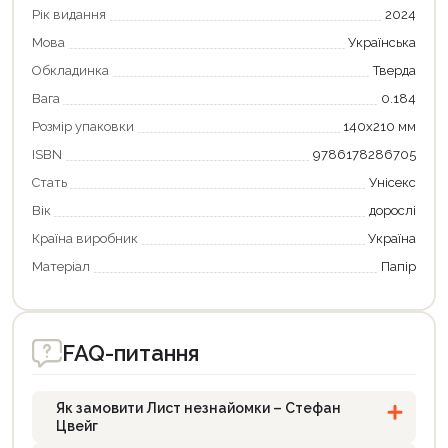
Рік видання
2024
Мова
Українська
Обкладинка
Тверда
Вага
0.184
Розмір упаковки
140х210 мм
ISBN
9786178286705
Стать
Унісекс
Вік
дорослі
Країна виробник
Україна
Матеріал
Папір
FAQ-питання
Як замовити Лист незнайомки – Стефан
Цвейг