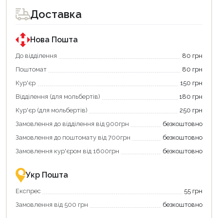
доступний
доступний
для
для
Доставка
покупки
покупки
за
за
державною
державною
програмою
програмою
Нова Пошта
єКнига.
«Національний
Використовуйте
кешбек».
До відділення
80 грн
свою
Оплачуйте
Поштомат
80 грн
карту
покупку
єКнига,
картою
Кур'єр
150 грн
щоб
«Національний
зекономити
кешбек»
Відділення (для мольбертів)
180 грн
та
та
отримати
отримуйте
Кур'єр (для мольбертів)
250 грн
додаткові
вигідне
Замовлення до відділення від 900грн
безкоштовно
переваги!
повернення
Купити
коштів!
Замовлення до поштомату від 700грн
безкоштовно
картою
Економте
єКнига
більше
Замовлення кур'єром від 1600грн
безкоштовно
–
разом
це
із
зручно
державною
Укр Пошта
та
підтримкою!
вигідно!
Експрес
55 грн
Замовлення від 500 грн
безкоштовно