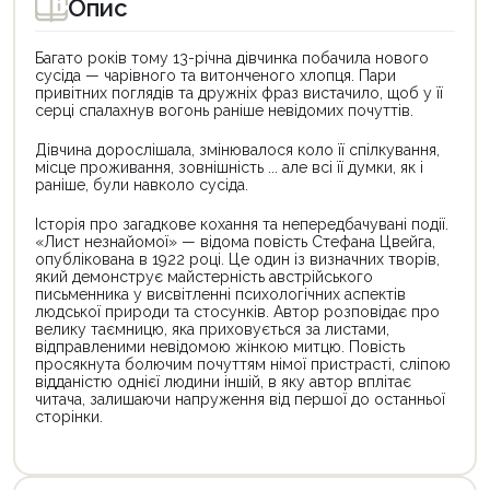
Опис
Багато років тому 13-річна дівчинка побачила нового
сусіда — чарівного та витонченого хлопця. Пари
привітних поглядів та дружніх фраз вистачило, щоб у її
серці спалахнув вогонь раніше невідомих почуттів.
Дівчина дорослішала, змінювалося коло її спілкування,
місце проживання, зовнішність ... але всі її думки, як і
раніше, були навколо сусіда.
Історія про загадкове кохання та непередбачувані події.
«Лист незнайомої» — відома повість Стефана Цвейга,
опублікована в 1922 році. Це один із визначних творів,
який демонструє майстерність австрійського
письменника у висвітленні психологічних аспектів
людської природи та стосунків. Автор розповідає про
велику таємницю, яка приховується за листами,
відправленими невідомою жінкою митцю. Повість
просякнута болючим почуттям німої пристрасті, сліпою
відданістю однієї людини іншій, в яку автор вплітає
читача, залишаючи напруження від першої до останньої
сторінки.
Цей
Цей
товар
товар