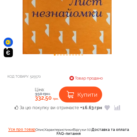
КОД ТОВАРУ:
525570
Товар продано
Ціна:
Купити
350
грн.
332,50
грн.
За цю покупку ви отримаєте
+16.63 грн
Усе про товар
Опис
Характеристики
Відгуки (0)
Доставка та оплата
FAQ-питання