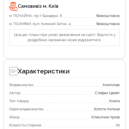
Продовжити покупки
Самовивіз м. Київ
Оформити замовлення
м. ПОЧАЙНА, пр-т Бандери, 6
безкоштовно
м. ПОЗНЯКИ, вул. Княжий Затон, 4
безкоштовно
Ціна діє тільки при умові замовлення на сайті. Вартість у
роздрібних магазинах може відрізнятися.
Характеристики
Видавництво
Книголав
Автор
Стефан Цвейг
Тип товару
Книга
Серія видавництва
Золота полиця
Жанр
Класична проза
Кількість сторінок
72