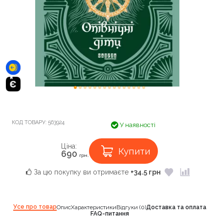
КОД ТОВАРУ:
563924
У наявності
Ціна:
Купити
690
грн.
За цю покупку ви отримаєте
+34.5 грн
Усе про товар
Опис
Характеристики
Відгуки (0)
Доставка та оплата
FAQ-питання