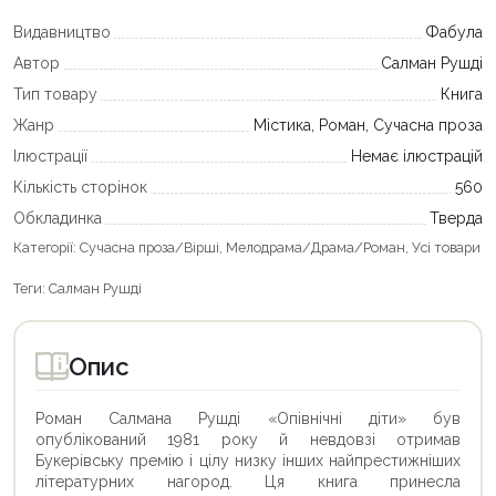
Видавництво
Фабула
Автор
Салман Рушді
Тип товару
Книга
Жанр
Містика, Роман, Сучасна проза
Ілюстрації
Немає ілюстрацій
Кількість сторінок
560
Обкладинка
Тверда
Категорії:
Сучасна проза/Вірші
,
Мелодрама/Драма/Роман
,
Усі товари
Теги:
Салман Рушді
Опис
Роман Салмана Рушді «Опівнічні діти» був
опублікований 1981 року й невдовзі отримав
Букерівську премію і цілу низку інших найпрестижніших
літературних нагород. Ця книга принесла