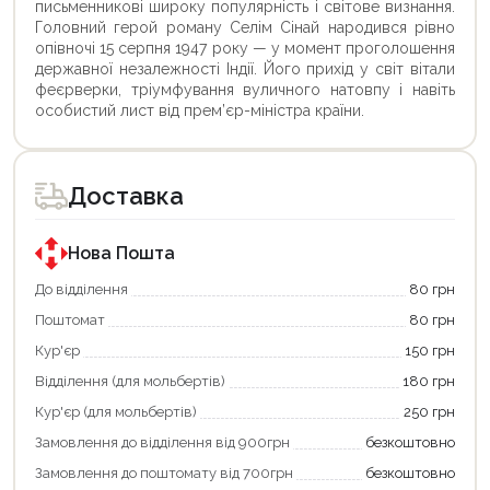
письменникові широку популярність і світове визнання.
Головний герой роману Селім Сінай народився рівно
опівночі 15 серпня 1947 року — у момент проголошення
державної незалежності Індії. Його прихід у світ вітали
феєрверки, тріумфування вуличного натовпу і навіть
особистий лист від прем’єр-міністра країни.
Доставка
Нова Пошта
До відділення
80 грн
Поштомат
80 грн
Кур'єр
150 грн
Відділення (для мольбертів)
180 грн
Кур'єр (для мольбертів)
250 грн
Замовлення до відділення від 900грн
безкоштовно
Замовлення до поштомату від 700грн
безкоштовно