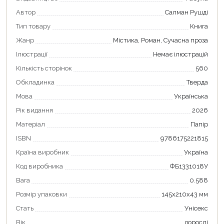
Автор
Салман Рушді
Тип товару
Книга
Жанр
Містика, Роман, Сучасна проза
Ілюстрації
Немає ілюстрацій
Кількість сторінок
560
Обкладинка
Тверда
Мова
Українська
Рік видання
2026
Матеріал
Папір
ISBN
9786175221815
Країна виробник
Україна
Код виробника
ФБ1331018У
Вага
0.588
Розмір упаковки
145x210x43 мм
Стать
Унісекс
Вік
дорослі