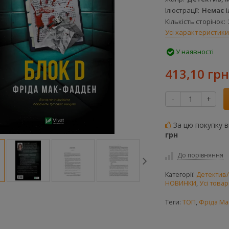
Ілюстрації
Немає 
Кількість сторінок
Усі характеристики
У наявності
413,10 грн
-
+
За цю покупку 
грн
До порівняння
Категорії:
Детектив
НОВИНКИ
,
Усі това
Теги:
ТОП
,
Фріда Ма