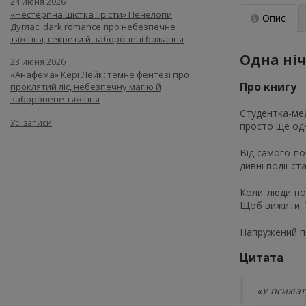
24 июня 2026
«Нестерпна шістка Трісти» Пенелопи
Опис
Дуглас: dark romance про небезпечне
тяжіння, секрети й заборонені бажання
Одна ніч
23 июня 2026
«Анафема» Кері Лейк: темне фентезі про
Про книгу
проклятий ліс, небезпечну магію й
заборонене тяжіння
Студентка-ме
Усі записи
просто ще одн
Від самого п
дивні події с
Коли люди поч
Щоб вижити, ї
Напружений пс
Цитата
«У психіа