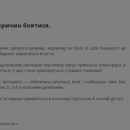
причин боятися.
енні суворого режиму, відомому як блок D. Для більшості це
чайдушно намагалася втекти.
під пильним наглядом персоналу панує тривожна атмосфера, а
ється: у цих стінах приховується страшна таємниця.
 зрозуміло — небезпека загрожує всім. І найбільше саме Емі.
к D, а й із власними демонами.
и та змушує сумніватися в кожному персонажі й кожній деталі.
цієнтів.»