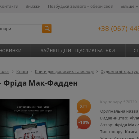
Контакти
Знижки
Позбудься зайвого – обери своє!
Більше
+38 (067) 44
НОВИНКИ
ЗАЙНЯТІ ДІТИ - ЩАСЛИВІ БАТЬКИ
С
талог
Книги
Книги для дорослих та молоді
Художня літератур
 – Фріда Мак-Фадден
Код товару:
570729
ХІТ!
Оригінальна назва
Видавництво
Viva
-10%
Автор
Фріда Мак
Тип товару
Книга
Жанр
Детектив, 