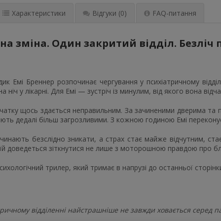
Характеристики
Відгуки
(0)
FAQ-питання
на зміна. Один закритий відділ. Безліч 
дик Емі Бреннер розпочинає чергування у психіатричному відділ
а ніч у лікарні. Для Емі — зустріч із минулим, від якого вона від
очатку щось здається неправильним. За зачиненими дверима та 
тають дедалі більш загрозливими. З кожною годиною Емі перекону
инають безслідно зникати, а страх стає майже відчутним, стає
й доведеться зіткнутися не лише з моторошною правдою про бло
ихологічний трилер, який тримає в напрузі до останньої сторінк
тричному відділенні найстрашніше не завжди ховається серед па