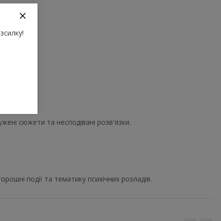
зсилку!
ружені сюжети та несподівані розв'язки.
орошні події та тематику психічних розладів.