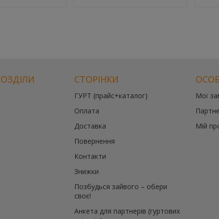
РОЗДІЛИ
СТОРІНКИ
ОСОБ
ГУРТ (прайс+каталог)
Мої з
Оплата
Партне
Доставка
Мій пр
Повернення
Контакти
Знижки
Позбудься зайвого – обери
своє!
Анкета для партнерів (гуртових