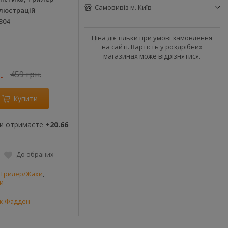
Самовивіз м. Київ
ілюстрацій
304
Ціна діє тільки при умові замовлення
на сайті. Вартість у роздрібних
магазинах може відрізнятися.
.
459 грн.
Купити
ви отримаєте
+20.66
До обраних
/Трилер/Жахи
,
ри
к-Фадден