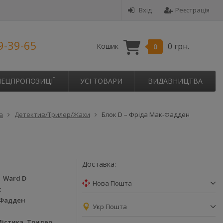
Вхід
Реєстрація
9-39-65
0 грн.
Кошик
0
ПЕЦПРОПОЗИЦІЇ
УСІ ТОВАРИ
ВИДАВНИЦТВА
а
Детектив/Трилер/Жахи
Блок D – Фріда Мак-Фадден
Доставка:
Ward D
Нова Пошта
t
-Фадден
Укр Пошта
Містика, Трилер