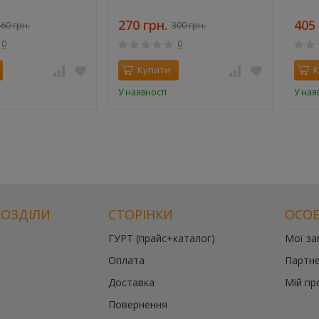
270 грн.
405 
60 грн.
300 грн.
0
0
Купити
К
У наявності
У ная
РОЗДІЛИ
СТОРІНКИ
ОСОБ
ГУРТ (прайс+каталог)
Мої з
Оплата
Партне
Доставка
Мій пр
Повернення