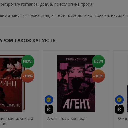
ntemporary romance, драма, психологічна проза
ний вік:
18+ через складні теми психологічної травми, насильст
ВАРОМ ТАКОЖ КУПУЮТЬ
NEW!
NEW!
-10%
-10%
ий принц. Книга 2
Агент – Елль Кеннеді
Огидн
моне