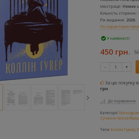
Ілюстрації
Немає 
Кількість сторінок
Рік видання
2026
Усі характеристики
У наявності
450 грн.
5
-
+
За цю покупку 
грн
До порівняння
Категорії:
Мелодрам
Сучасна проза/Вірш
Теги:
Коллін Гувер
,