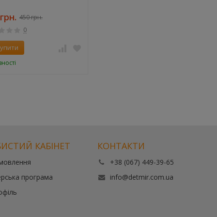
грн.
450 грн.
0
упити
вності
ИСТИЙ КАБІНЕТ
КОНТАКТИ
амовлення
+38 (067) 449-39-65
рська програма
info@detmir.com.ua
офіль