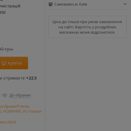
Самовивіз м. Київ
ілюстрацій
392
Ціна діє тільки при умові замовлення
на сайті. Вартість у роздрібних
магазинах може відрізнятися.
00 грн.
Купити
ви отримаєте
+22.5
До обраних
а/Драма/Роман
,
і
,
НОВИНКИ
,
Усі товари
New Adult