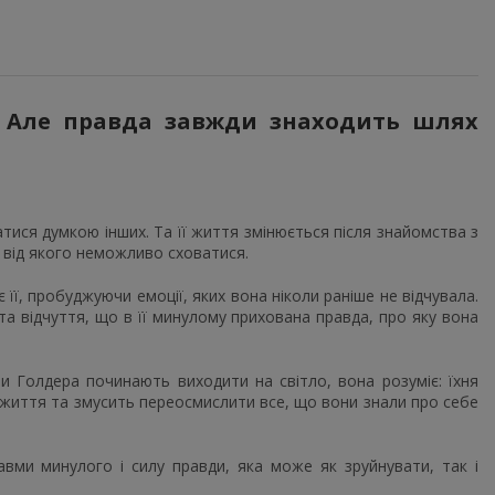
 Але правда завжди знаходить шлях
ися думкою інших. Та її життя змінюється після знайомства з
 від якого неможливо сховатися.
її, пробуджуючи емоції, яких вона ніколи раніше не відчувала.
а відчуття, що в її минулому прихована правда, про яку вона
и Голдера починають виходити на світло, вона розуміє: їхня
ні життя та змусить переосмислити все, що вони знали про себе
авми минулого і силу правди, яка може як зруйнувати, так і