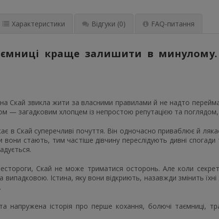
Характеристики
Відгуки
(0)
FAQ-питання
аємниці краще залишити в минулому.
на Скай звикла жити за власними правилами й не надто переймат
ом — загадковим хлопцем із непростою репутацією та поглядом,
ає в Скай суперечливі почуття. Він одночасно приваблює й лякає 
вони стають, тим частіше дівчину переслідують дивні спогади т
гадується.
рестороги, Скай не може триматися осторонь. Але коли секрет
ла випадковою. Істина, яку вони відкриють, назавжди змінить їх
.
та напружена історія про перше кохання, болючі таємниці, тр