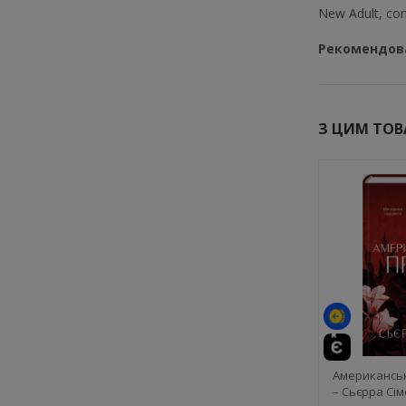
New Adult, co
Рекомендова
З ЦИМ ТО
Американськ
– Сьєрра Сі