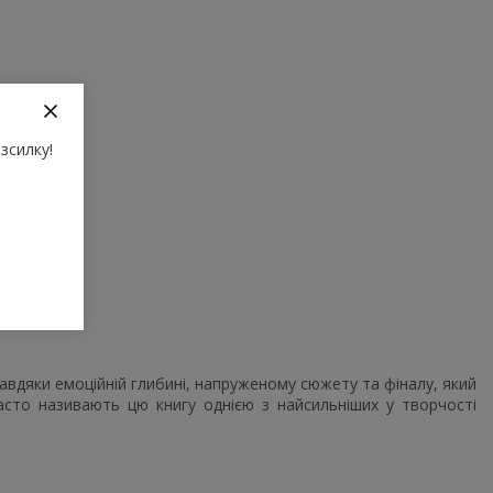
и.»
зсилку!
вдяки емоційній глибині, напруженому сюжету та фіналу, який
асто називають цю книгу однією з найсильніших у творчості