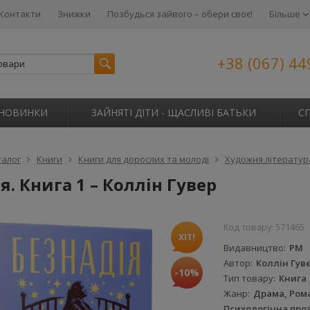
Контакти
Знижки
Позбудься зайвого – обери своє!
Більше
+38 (067) 44
НОВИНКИ
ЗАЙНЯТІ ДІТИ - ЩАСЛИВІ БАТЬКИ
С
талог
Книги
Книги для дорослих та молоді
Художня літератур
я. Книга 1 – Коллін Гувер
Код товару:
571465
ХІТ!
Видавництво
РМ
Автор
Коллін Гув
-10%
Тип товару
Книга
Жанр
Драма, Рома
Психологічна про