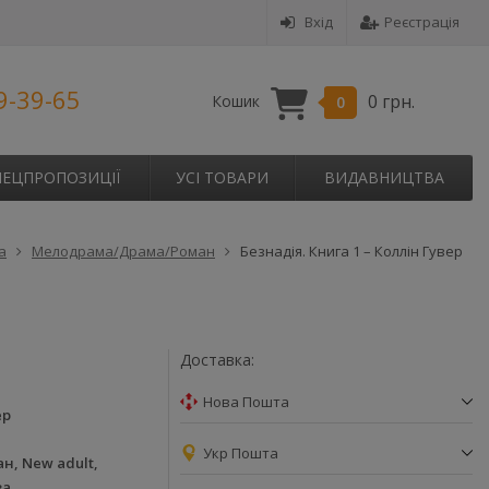
Вхід
Реєстрація
9-39-65
0 грн.
Кошик
0
ПЕЦПРОПОЗИЦІЇ
УСІ ТОВАРИ
ВИДАВНИЦТВА
а
Мелодрама/Драма/Роман
Безнадія. Книга 1 – Коллін Гувер
Доставка:
Нова Пошта
ер
Укр Пошта
н, New adult,
за