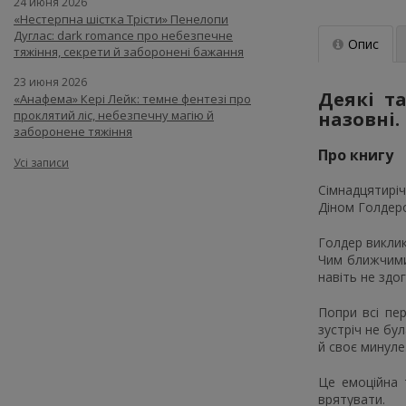
24 июня 2026
«Нестерпна шістка Трісти» Пенелопи
Дуглас: dark romance про небезпечне
Опис
тяжіння, секрети й заборонені бажання
23 июня 2026
Деякі т
«Анафема» Кері Лейк: темне фентезі про
назовні.
проклятий ліс, небезпечну магію й
заборонене тяжіння
Про книгу
Усі записи
Сімнадцятиріч
Діном Голдер
Голдер виклик
Чим ближчими 
навіть не здо
Попри всі пе
зустріч не бу
й своє минуле
Це емоційна 
врятувати.