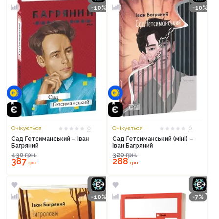
-10%
-10%
Очікується
0
Очікується
0
Сад Гетсиманський – Іван
Сад Гетсиманський (міні) –
Багряний
Іван Багряний
430
грн.
320
грн.
387
288
грн.
грн.
-10%
-7%