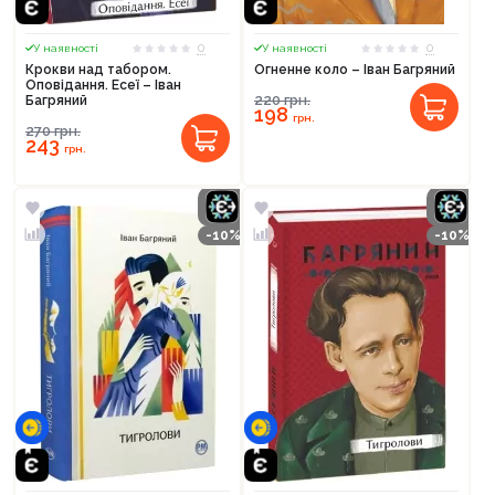
0
0
У наявності
У наявності
Крокви над табором.
Огненне коло – Іван Багряний
Оповідання. Есеї – Іван
220
грн.
Багряний
198
грн.
270
грн.
243
грн.
-10%
-10%