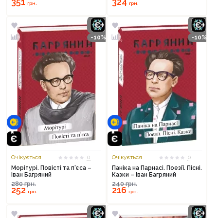
351
324
грн.
грн.
-10%
-10%
Очікується
0
Очікується
0
Морітурі. Повісті та п'єса –
Паніка на Парнасі. Поезії. Пісні.
Іван Багряний
Казки – Іван Багряний
Продовжити покупки
280
грн.
240
грн.
252
216
грн.
грн.
Оформити замовлення