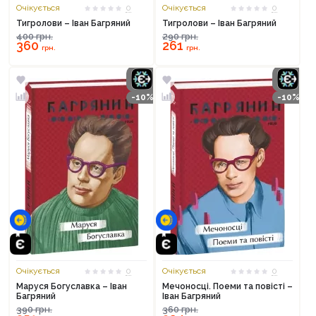
Очікується
0
Очікується
0
Тигролови – Іван Багряний
Тигролови – Іван Багряний
400
грн.
290
грн.
360
261
грн.
грн.
-10%
-10%
Очікується
0
Очікується
0
Маруся Богуславка – Іван
Мечоносці. Поеми та повісті –
Багряний
Іван Багряний
390
грн.
360
грн.