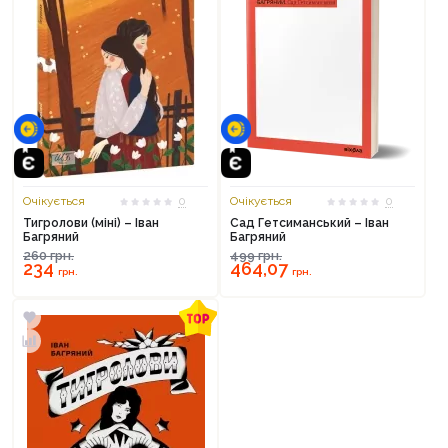
Очікується
0
Очікується
0
Тигролови (міні) – Іван
Сад Гетсиманський – Іван
Багряний
Багряний
260
грн.
499
грн.
234
464,07
грн.
грн.