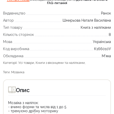
FAQ-питання
Видавництво
Ранок
Автор
Шмирьова Наталя Василівна
Тип товару
Книга з наліпками
Кількість сторінок
8
Мова
Українська
Код виробника
К166010У
Обкладинка
М'яка
Категорії:
Усі товари
,
Книги з віконцями та наліпками
,
Теги:
Мозаика
Опис
Мозаїка з наліпок:
- вчимо форми та числа від 1 до 5
- тренуємо дрібну моторику