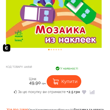
КОД ТОВАРУ:
220618
У наявності
Ціна:
Купити
49,90
грн.
За цю покупку ви отримаєте
+2.5 грн
Усе про товар
Опис
Характеристики
Відгуки (0)
Доставка та оплата