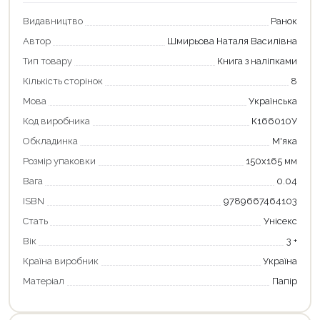
Видавництво
Ранок
Автор
Шмирьова Наталя Василівна
Тип товару
Книга з наліпками
Кількість сторінок
8
Мова
Українська
Код виробника
К166010У
Обкладинка
М'яка
Розмір упаковки
150х165 мм
Продовжити покупки
Вага
0.04
Оформити замовлення
ISBN
9789667464103
Стать
Унісекс
Вік
3 +
Країна виробник
Україна
Матеріал
Папір