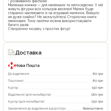
- розвиваємо фантазію
Маленька книжка — для маленьких та непосидючих. У ній
живуть фігурки всіх кольорів веселки! Малюк буде
старанно наклеювати їх на яскравий малюнок. Вийшло
не дуже охайно? Не засмучуйтесь! Сторіночки книги
ламіновані. Тому наліпки можна використовувати
багато разів.
Створюємо мозаїку з простих фігур!
Цей
товар
доступний
для
Доставка
покупки
за
державною
програмою
Нова Пошта
єКнига.
Використовуйте
До відділення
80 грн
свою
Поштомат
80 грн
карту
єКнига,
Кур'єр
150 грн
щоб
зекономити
Відділення (для мольбертів)
180 грн
та
отримати
Кур'єр (для мольбертів)
250 грн
додаткові
Замовлення до відділення від 900грн
безкоштовно
переваги!