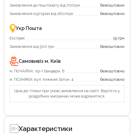
Купити
Замовлення до поштомату від 700грн
безкоштовно
картою
єКнига
Замовлення кур'єром від 1600грн
безкоштовно
–
це
зручно
Укр Пошта
та
вигідно!
Експрес
55 грн
Замовлення від 500 грн
безкоштовно
Самовивіз м. Київ
м. ПОЧАЙНА, пр-т Бандери, 6
безкоштовно
м. ПОЗНЯКИ, вул. Княжий Затон, 4
безкоштовно
Ціна діє тільки при умові замовлення на сайті. Вартість у
роздрібних магазинах може відрізнятися.
Характеристики