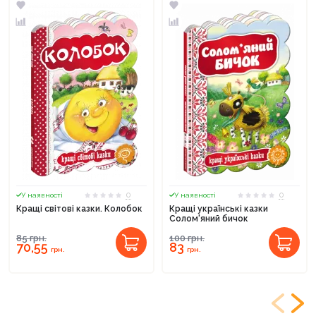
0
0
У наявності
У наявності
Кращі світові казки. Колобок
Кращі українські казки
Солом'яний бичок
85
грн.
100
грн.
70,55
83
грн.
грн.