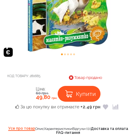
КОД ТОВАРУ:
280685
Товар продано
Ціна:
Купити
60
грн.
49,80
грн.
За цю покупку ви отримаєте
+2.49 грн
Усе про товар
Опис
Характеристики
Відгуки (0)
Доставка та оплата
FAQ-питання