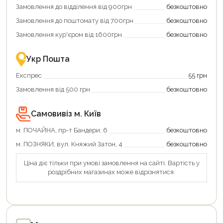
Замовлення до відділення від 900грн
безкоштовно
переваги!
Купити
Замовлення до поштомату від 700грн
безкоштовно
картою
єКнига
Замовлення кур'єром від 1600грн
безкоштовно
–
це
зручно
Укр Пошта
та
вигідно!
Експрес
55 грн
Замовлення від 500 грн
безкоштовно
Самовивіз м. Київ
м. ПОЧАЙНА, пр-т Бандери, 6
безкоштовно
м. ПОЗНЯКИ, вул. Княжий Затон, 4
безкоштовно
Ціна діє тільки при умові замовлення на сайті. Вартість у
роздрібних магазинах може відрізнятися.