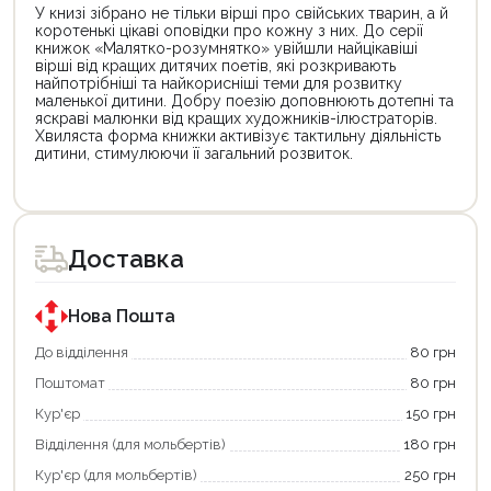
У книзі зібрано не тільки вірші про свійських тварин, а й
коротенькі цікаві оповідки про кожну з них. До серії
книжок «Малятко-розумнятко» увійшли найцікавіші
вірші від кращих дитячих поетів, які розкривають
найпотрібніші та найкорисніші теми для розвитку
маленької дитини. Добру поезію доповнюють дотепні та
яскраві малюнки від кращих художників-ілюстраторів.
Хвиляста форма книжки активізує тактильну діяльність
дитини, стимулюючи її загальний розвиток.
Цей
товар
доступний
для
Доставка
покупки
за
державною
програмою
Нова Пошта
єКнига.
Використовуйте
До відділення
80 грн
свою
Поштомат
80 грн
карту
єКнига,
Кур'єр
150 грн
щоб
зекономити
Відділення (для мольбертів)
180 грн
та
отримати
Кур'єр (для мольбертів)
250 грн
додаткові