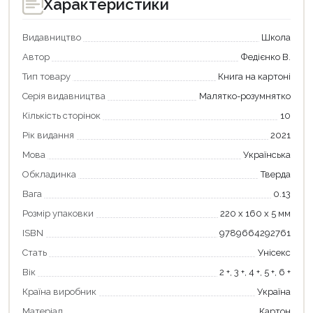
Характеристики
Видавництво
Школа
Автор
Федієнко В.
Тип товару
Книга на картоні
Серія видавництва
Малятко-розумнятко
Кількість сторінок
10
Рік видання
2021
Мова
Українська
Обкладинка
Тверда
Продовжити покупки
Вага
0.13
Оформити замовлення
Розмір упаковки
220 х 160 х 5 мм
ISBN
9789664292761
Стать
Унісекс
Вік
2 +, 3 +, 4 +, 5 +, 6 +
Країна виробник
Україна
Матеріал
Картон