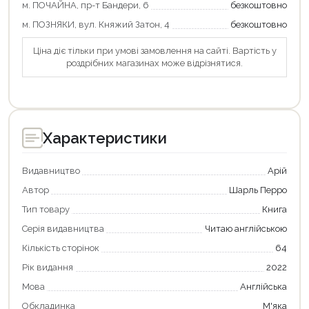
м. ПОЧАЙНА, пр-т Бандери, 6
безкоштовно
м. ПОЗНЯКИ, вул. Княжий Затон, 4
безкоштовно
Ціна діє тільки при умові замовлення на сайті. Вартість у
роздрібних магазинах може відрізнятися.
Характеристики
Видавництво
Арій
Автор
Шарль Перро
Тип товару
Книга
Серія видавництва
Читаю англійською
Кількість сторінок
64
Рік видання
2022
Продовжити покупки
Мова
Англійська
Оформити замовлення
Обкладинка
М'яка