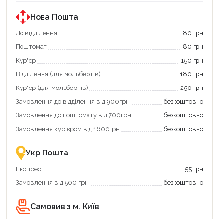
за
державною
програмою
Нова Пошта
«Національний
кешбек».
До відділення
80 грн
Оплачуйте
Поштомат
80 грн
покупку
картою
Кур'єр
150 грн
«Національний
кешбек»
Відділення (для мольбертів)
180 грн
та
отримуйте
Кур'єр (для мольбертів)
250 грн
вигідне
Замовлення до відділення від 900грн
безкоштовно
повернення
коштів!
Замовлення до поштомату від 700грн
безкоштовно
Економте
більше
Замовлення кур'єром від 1600грн
безкоштовно
-
разом
із
Укр Пошта
державною
підтримкою!
Експрес
55 грн
Замовлення від 500 грн
безкоштовно
Самовивіз м. Київ