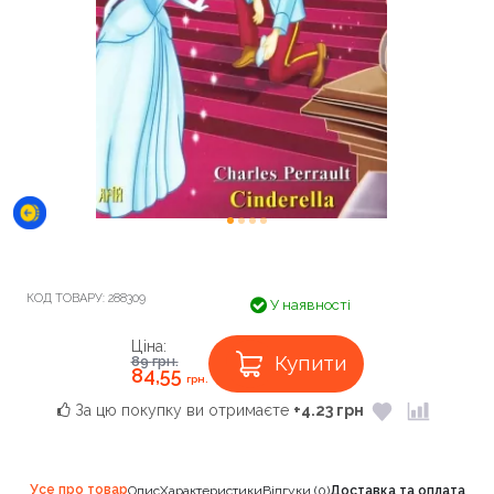
КОД ТОВАРУ:
288309
У наявності
Ціна:
Купити
89
грн.
84,55
грн.
За цю покупку ви отримаєте
+4.23 грн
Усе про товар
Опис
Характеристики
Відгуки (0)
Доставка та оплата