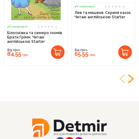
0
У наявності
Лев та мишеня. Скриня казок.
Читаю англійською Starter
0
У наявності
Білосніжка та семеро гномів.
Брати Грімм. Читаю
англійською Starter
89
грн.
69
грн.
84,55
65,55
грн.
грн.