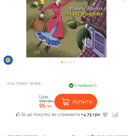
КОД ТОВАРУ:
287608
У наявності
Ціна:
Купити
100
грн.
95
грн.
За цю покупку ви отримаєте
+4.75 грн