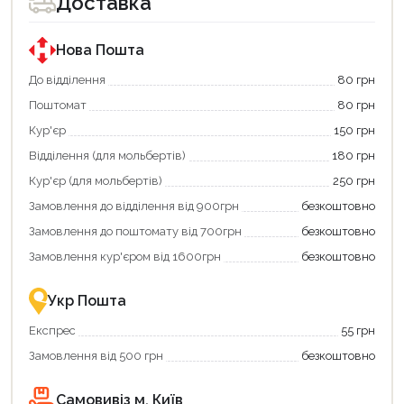
Доставка
покупки
за
державною
програмою
Нова Пошта
«Національний
кешбек».
До відділення
80 грн
Оплачуйте
Поштомат
80 грн
покупку
картою
Кур'єр
150 грн
«Національний
кешбек»
Відділення (для мольбертів)
180 грн
та
отримуйте
Кур'єр (для мольбертів)
250 грн
вигідне
Замовлення до відділення від 900грн
безкоштовно
повернення
коштів!
Замовлення до поштомату від 700грн
безкоштовно
Економте
більше
Замовлення кур'єром від 1600грн
безкоштовно
-
разом
із
Укр Пошта
державною
підтримкою!
Експрес
55 грн
Замовлення від 500 грн
безкоштовно
Самовивіз м. Київ