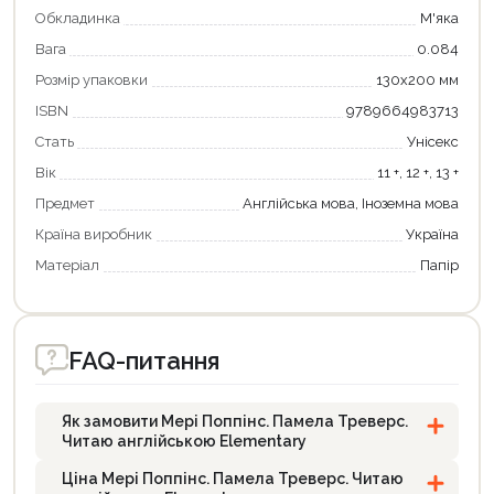
Обкладинка
М'яка
Вага
0.084
Розмір упаковки
130х200 мм
ISBN
9789664983713
Стать
Унісекс
Вік
11 +, 12 +, 13 +
Предмет
Англійська мова, Іноземна мова
Країна виробник
Україна
Матеріал
Папір
FAQ-питання
Як замовити Мері Поппінс. Памела Треверс.
Читаю англійською Elementary
Ціна Мері Поппінс. Памела Треверс. Читаю