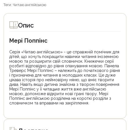
Теги:
Читаю англійською
Опис
Мері Поппінс
Серія «Читаю англійською» - це справжній помічник для
дітей, що хочуть покращити навички читання іноземною
мовою та розширити свій словничок. Книжечки серії
розбиті відповідно до рівня опанування мовою. Памела
Треверс Мері Поппінс – належить до початкового рівня
і призначена для читання в молодших класах. Це дуже
цікава історія про неймовірну няню, що вміє творити
дива. Навіть якщо дитина знайома з твором повернення
Мері Поппінс у її читацьке життя вже англійською
мовою, допоможе відкрити нові грані твору. Мері
Поппінс англійською розділена на короткі розділи з
словничком та вправами на закріплення.
Цей
товар
доступний
для