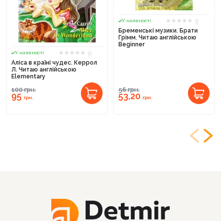
0
У наявності
Бременські музики. Брати
Грімм. Читаю англійською
Beginner
0
У наявності
Аліса в країні чудес. Керрол
Л. Читаю англійською
Elementary
100
грн.
56
грн.
95
53,20
грн.
грн.