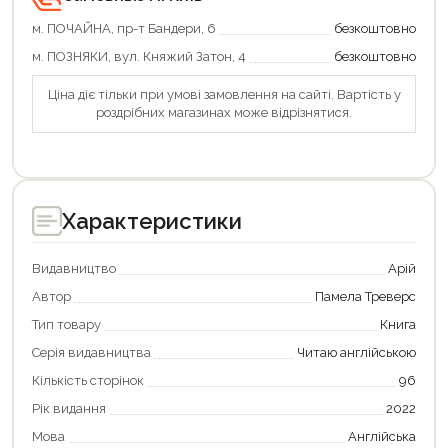
м. ПОЧАЙНА, пр-т Бандери, 6
безкоштовно
м. ПОЗНЯКИ, вул. Княжий Затон, 4
безкоштовно
Ціна діє тільки при умові замовлення на сайті. Вартість у
роздрібних магазинах може відрізнятися.
Характеристики
Видавництво
Арій
Автор
Памела Треверс
Тип товару
Книга
Серія видавництва
Читаю англійською
Кількість сторінок
96
Продовжити покупки
Рік видання
2022
Мова
Англійська
Оформити замовлення