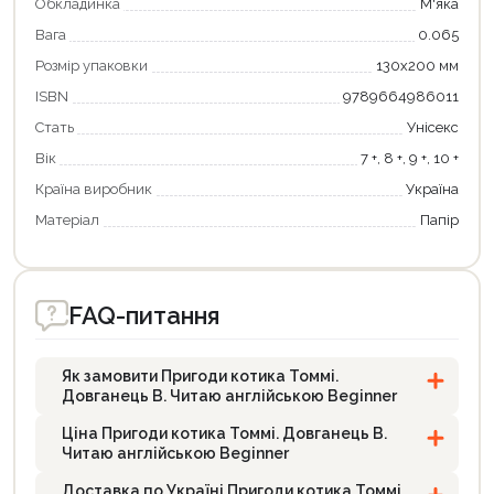
Обкладинка
М'яка
Вага
0.065
Розмір упаковки
130х200 мм
ISBN
9789664986011
Стать
Унісекс
Вік
7 +, 8 +, 9 +, 10 +
Країна виробник
Україна
Матеріал
Папір
FAQ-питання
Як замовити Пригоди котика Томмі.
Довганець В. Читаю англійською Beginner
Ціна Пригоди котика Томмі. Довганець В.
Читаю англійською Beginner
Доставка по Україні Пригоди котика Томмі.