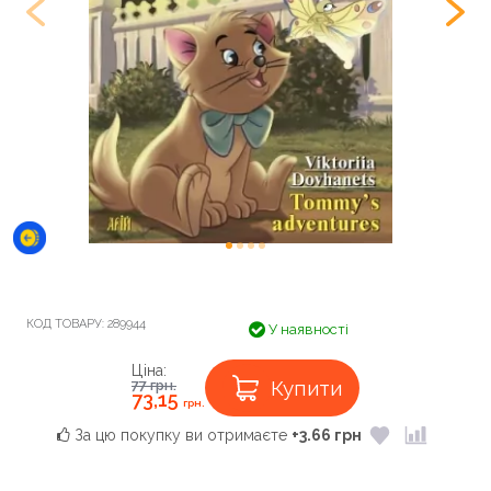
КОД ТОВАРУ:
289944
У наявності
Ціна:
Купити
77
грн.
73,15
грн.
За цю покупку ви отримаєте
+3.66 грн