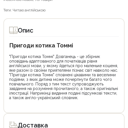
Теги:
Читаю англійською
Опис
Пригоди котика Томмі
"Пригоди котика Томмі" Довганець - це збірник
оповідань адаптованого для початківців рівня
англійської мови, у якому йдеться про маленьке кошеня,
яке разом із своїми приятелями пізнає світ навколо нас.
"Пригоди котика Томмі" сповнені цікавими та веселими
подіями, з яких дитина може почерпнути багато чого
повчального. Поряд з тим текст супроводжують
завдання на розуміння прочитаного, а також оригінальні
ілюстрації. Наприкінці видання подані підсумкові тексти,
а також англо-український словник.
Цей
товар
доступний
для
Доставка
покупки