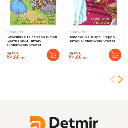
0
0
У наявності
У наявності
Білосніжка та семеро гномів.
Попелюшка. Шарль Перро.
Брати Грімм. Читаю
Читаю англійською Starter
англійською Starter
89
грн.
89
грн.
84,55
84,55
грн.
грн.