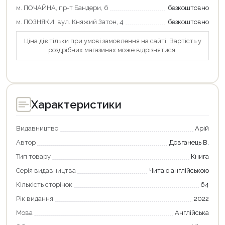
м. ПОЧАЙНА, пр-т Бандери, 6
безкоштовно
м. ПОЗНЯКИ, вул. Княжий Затон, 4
безкоштовно
Ціна діє тільки при умові замовлення на сайті. Вартість у
роздрібних магазинах може відрізнятися.
Продовжити покупки
Характеристики
Оформити замовлення
Видавництво
Арій
Автор
Довганець В.
Тип товару
Книга
Серія видавництва
Читаю англійською
Кількість сторінок
64
Рік видання
2022
Мова
Англійська