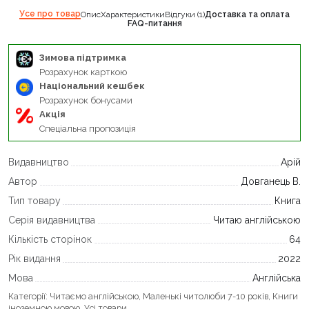
Усе про товар
Опис
Характеристики
Відгуки (1)
Доставка та оплата
FAQ-питання
Зимова підтримка
Розрахунок карткою
Національний кешбек
Розрахунок бонусами
Акція
Спеціальна пропозиція
Видавництво
Арій
Автор
Довганець В.
Тип товару
Книга
Серія видавництва
Читаю англійською
Кількість сторінок
64
Рік видання
2022
Мова
Англійська
Категорії:
Читаємо англійською
,
Маленькі читолюби 7-10 років
,
Книги
іноземною мовою
,
Усі товари