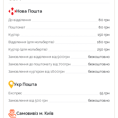
за
державною
програмою
Нова Пошта
«Національний
кешбек».
До відділення
80 грн
Оплачуйте
Поштомат
80 грн
покупку
картою
Кур'єр
150 грн
«Національний
кешбек»
Відділення (для мольбертів)
180 грн
та
отримуйте
Кур'єр (для мольбертів)
250 грн
вигідне
Замовлення до відділення від 900грн
безкоштовно
повернення
коштів!
Замовлення до поштомату від 700грн
безкоштовно
Економте
більше
Замовлення кур'єром від 1600грн
безкоштовно
-
разом
із
Укр Пошта
державною
підтримкою!
Експрес
55 грн
Замовлення від 500 грн
безкоштовно
Самовивіз м. Київ