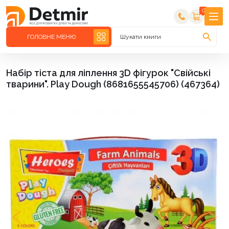
0
ГОЛОВНЕ МЕНЮ
Шукати книги
Набір тіста для ліплення 3D фігурок "Свійські
тварини". Play Dough (8681655545706) (467364)