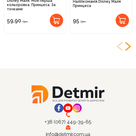
Disney Маля. Моя перша
Наліпкоманія Disney Маля
кольоровка. Принцеса. За
Принцеса
точками
59,90
95
грн.
грн.
+38 (067) 449-39-65
info@detmir.com.ua