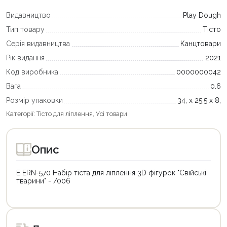
Видавництво
Play Dough
Тип товару
Тісто
Серія видавництва
Канцтовари
Рік видання
2021
Код виробника
0000000042
Вага
0.6
Розмір упаковки
34, х 25,5 х 8,
Категорії:
Тісто для ліплення
,
Усі товари
Опис
E ERN-570 Набір тіста для ліплення 3D фігурок "Свійські
тварини" - /006