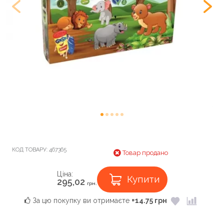
КОД ТОВАРУ:
467365
Товар продано
Ціна:
Купити
295,02
грн.
За цю покупку ви отримаєте
+14.75 грн