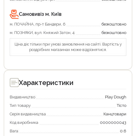
Самовивіз м. Київ
м. ПОЧАЙНА, пр-т Бандери, 6
безкоштовно
м. ПОЗНЯКИ, вул. Княжий Затон, 4
безкоштовно
Ціна діє тільки при умові замовлення на сайті. Вартість у
роздрібних магазинах може відрізнятися.
Характеристики
Видавництво
Play Dough
Тип товару
Тісто
Серія видавництва
Канцтовари
Продовжити покупки
Код виробника
0000000043
Оформити замовлення
Вага
0.6