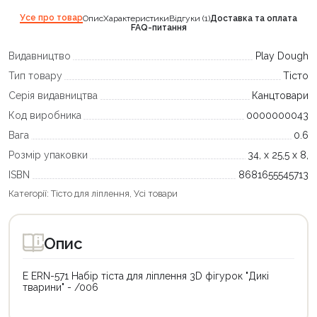
Усе про товар
Опис
Характеристики
Відгуки (1)
Доставка та оплата
FAQ-питання
Видавництво
Play Dough
Тип товару
Тісто
Серія видавництва
Канцтовари
Код виробника
0000000043
Вага
0.6
Розмір упаковки
34, х 25,5 х 8,
ISBN
8681655545713
Категорії:
Тісто для ліплення
,
Усі товари
Опис
E ERN-571 Набір тіста для ліплення 3D фігурок "Дикі
тварини" - /006