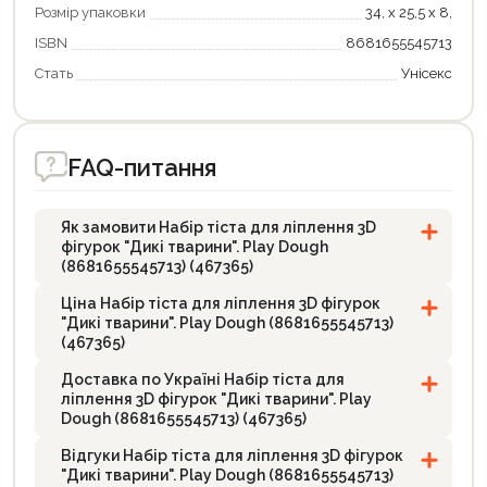
Розмір упаковки
34, х 25,5 х 8,
ISBN
8681655545713
Стать
Унісекс
FAQ-питання
Як замовити Набір тіста для ліплення 3D
фігурок "Дикі тварини". Play Dough
(8681655545713) (467365)
Ціна Набір тіста для ліплення 3D фігурок
"Дикі тварини". Play Dough (8681655545713)
(467365)
Доставка по Україні Набір тіста для
ліплення 3D фігурок "Дикі тварини". Play
Dough (8681655545713) (467365)
Відгуки Набір тіста для ліплення 3D фігурок
"Дикі тварини". Play Dough (8681655545713)