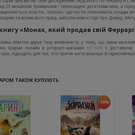
згодом присвятив себе дослідженню людського потенціалу й ство
д 25 мільйонів примірників і перекладені десятками мов, а серед й
вирізняється ясністю, теплом і здатністю пояснювати складні вн
Шарми та вплив його праць забезпечили історії про Довіру, Мету
книгу «Монах, який продав свій Феррарі
іана Мантла дарує тиху впевненість у тому, що зміни можливі
іна Шарми онлайн в інтернет-магазині
DETMIR
з доставкою а
торія, підходить для тих, хто прагне жити вільніше й гармонійніше
ВАРОМ ТАКОЖ КУПУЮТЬ
-10%