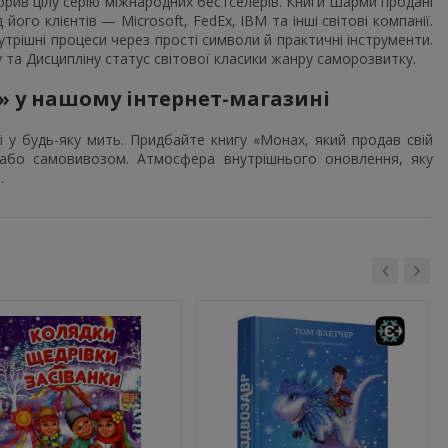
рив цілу серію міжнародних бестселерів. Книги Шарми продані
ого клієнтів — Microsoft, FedEx, IBM та інші світові компанії.
утрішні процеси через прості символи й практичні інструменти.
 та Дисципліну статус світової класики жанру саморозвитку.
» у нашому інтернет-магазині
 у будь-яку мить. Придбайте книгу «Монах, який продав свій
бо самовивозом. Атмосфера внутрішнього оновлення, яку
.