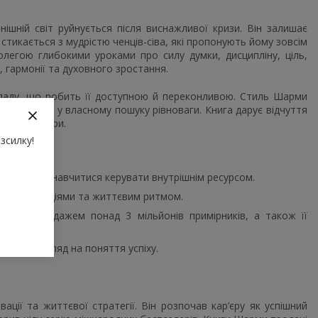
ішній світ руйнується після виснажливої кризи. Він залишає
 стикається з мудрістю ченців-сіва, які пропонують йому зовсім
легою глибокими уроками про силу думки, дисципліну, ціль,
, гармонії та духовного зростання.
ладу, що робить її доступною й переконливою. Стиль Шарми
жує читача у власному пошуку рівноваги. Книга дарує відчуття
 свої вибори.
зсилку!
ілі чесно і навчитися керувати внутрішнім ресурсом.
зумом, емоціями та життєвим ритмом.
 мов, продажем понад 3 мільйонів примірників, а також її
ку
.
 новий погляд на поняття успіху.
ації та життєвої стратегії. Він розпочав кар’єру як успішний