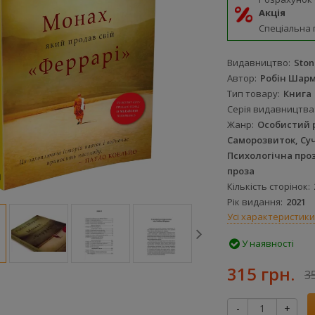
Акція
Спеціальна 
Видавництво
Ston
Автор
Робін Шар
Тип товару
Книга
Серія видавництва
Жанр
Особистий 
Саморозвиток, Су
Психологічна про
проза
Кількість сторінок
Рік видання
2021
Усі характеристики
У наявності
315 грн.
3
-
+