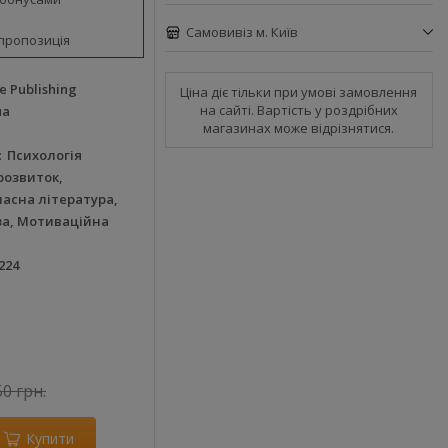
Самовивіз м. Київ
пропозиція
e Publishing
Ціна діє тільки при умові замовлення
на сайті. Вартість у роздрібних
ма
магазинах може відрізнятися.
Психологія
розвиток,
часна література,
за, Мотиваційна
224
50 грн.
Купити