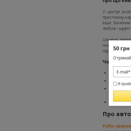
Про що кни
У центрі роз
престижну кар
інше бачення
любов і щиріс
Оповідь вирі
поєднує прост
50 грн
підтримки й в
Отримай 
Чому варто
Видання пі
У тексті 
Я прий
Міжнародн
присутніст
Видання бу
Про авт
Робін Шарм