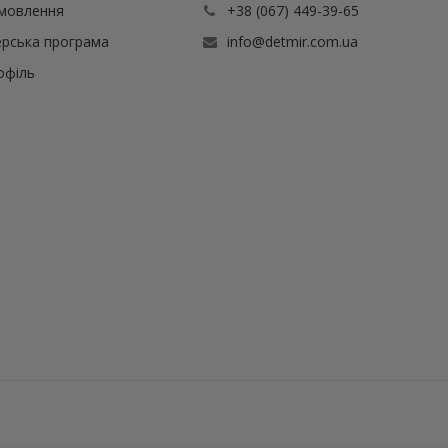
амовлення
+38 (067) 449-39-65
рська програма
info@detmir.com.ua
офіль