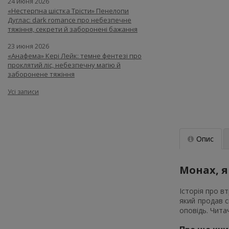
24 июня 2026
«Нестерпна шістка Трісти» Пенелопи
Дуглас: dark romance про небезпечне
тяжіння, секрети й заборонені бажання
23 июня 2026
«Анафема» Кері Лейк: темне фентезі про
проклятий ліс, небезпечну магію й
заборонене тяжіння
Усі записи
Опис
Монах, я
Історія про в
який продав с
оповідь. Чита