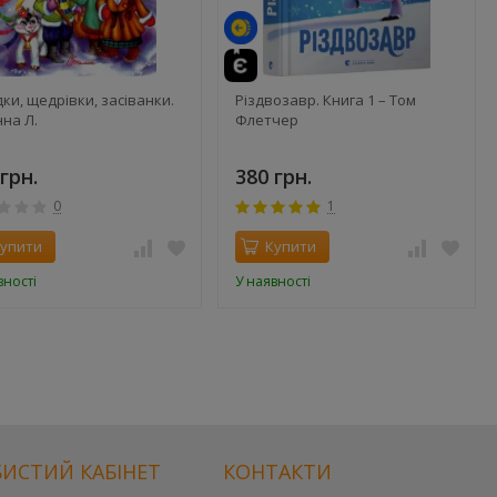
ки, щедрівки, засіванки.
Різдвозавр. Книга 1 – Том
на Л.
Флетчер
грн.
380 грн.
0
1
упити
Купити
вності
У наявності
ИСТИЙ КАБІНЕТ
КОНТАКТИ