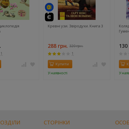
циклопедія
Кревні узи. Звіродухи. Книга 3
Коляд
а
Гумен
.
288 грн.
130 
320 грн.
1
1
Купити
К
У наявності
У ная
РОЗДІЛИ
СТОРІНКИ
ОСОБ