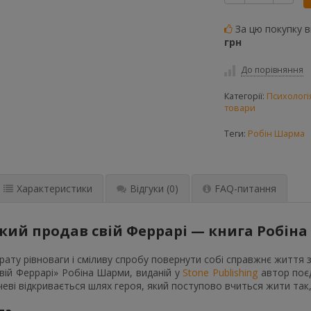
За цю покупку 
грн
До порівняння
Категорії:
Психологі
товари
Теги:
Робін Шарма
Характеристики
Відгуки
(0)
FAQ-питання
кий продав свій Феррарі — книга Робін
трату рівноваги і сміливу спробу повернути собі справжнє життя
вій Феррарі» Робіна Шарми, виданій у
Stone Publishing
автор поєд
чеві відкривається шлях героя, який поступово вчиться жити так