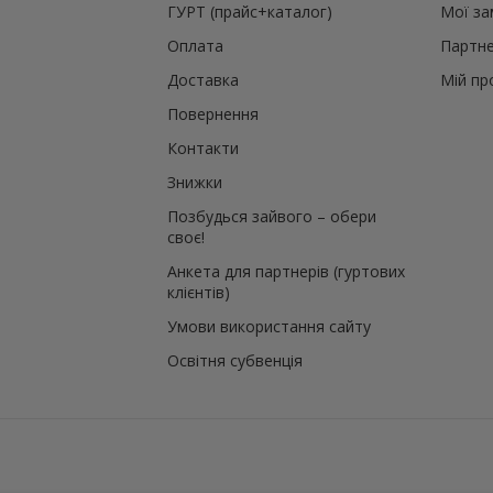
ГУРТ (прайс+каталог)
Мої з
Оплата
Партне
Доставка
Мій пр
Повернення
Контакти
Знижки
Позбудься зайвого – обери
своє!
Анкета для партнерів (гуртових
клієнтів)
Умови використання сайту
Освітня субвенція