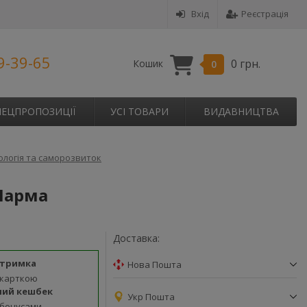
Вхід
Реєстрація
9-39-65
0 грн.
Кошик
0
ПЕЦПРОПОЗИЦІЇ
УСІ ТОВАРИ
ВИДАВНИЦТВА
ологія та саморозвиток
 Шарма
Доставка:
дтримка
Нова Пошта
 карткою
ний кешбек
Укр Пошта
 бонусами