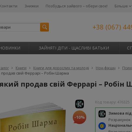
Контакти
Знижки
Позбудься зайвого – обери своє!
Більше
+38 (067) 44
НОВИНКИ
ЗАЙНЯТІ ДІТИ - ЩАСЛИВІ БАТЬКИ
С
талог
Книги
Книги для дорослих та молоді
Нон-фікшн
Псих
 продав свій Феррарі – Робін Шарма
який продав свій Феррарі – Робін
Код товару:
476325
Зимова пі
-10%
Розрахунок
Національ
Розрахунок