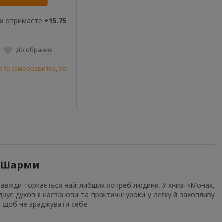
ви отримаєте
+15.75
До обраних
я та саморозвиток
,
Усі
а Шарми
 завжди торкається найглибших потреб людини. У книзі «Монах,
нує духовні настанови та практичні уроки у легку й захопливу
, щоб не зраджувати себе.