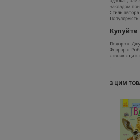
адвокат, але 
накладом пона
Стиль автора 
Популярність 
Купуйте 
Подорож Джул
Феррарі» Роб
створює ця іс
З ЦИМ ТО
-10%