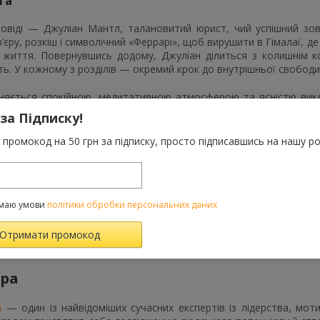
га
повіді — Джуліан Мантл, талановитий юрист, чий успішний зовн
’єру, розкіш і символічний «Феррарі», щоб вирушити в Гімалаї, де
 життя. Повернувшись додому, Джуліан ділиться з колишнім ко
ть. У кожному з розділів — окремий крок до внутрішньої свободи
зняється спокійною, медитативною атмосферою та ясністю вик
і метафори, філософський підтекст і м’який ритм, який супровод
 за Підписку!
ідкритого простору, де кожен може зупинитися та переосмислити
промокод на 50 грн за підписку, просто підписавшись на нашу ро
 прочитати книгу
дходить читачам, які прагнуть уповільнитися, поглянути на свої ц
поєднано художню історію та практичні поради щодо роботи з ро
маю умови
політики обробки персональних даних
е визнання книги підтверджене перекладами більш ніж на 70
ю у списках найпопулярніших робіт у жанрі
особистісного розвит
де корисним усім, хто шукає натхнення, психологічну рівновагу й
ора
а
— один із найвідоміших сучасних експертів із лідерства, мотив