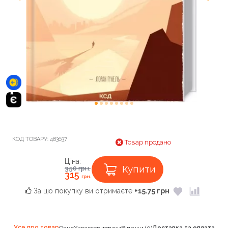
КОД ТОВАРУ:
483637
Товар продано
Ціна:
Купити
350
грн.
315
грн.
За цю покупку ви отримаєте
+15.75 грн
Усе про товар
Опис
Характеристики
Відгуки (0)
Доставка та оплата