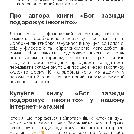
натхнення та новий вектор життя.
Про автора книги «Бог завжди
подорожує інкогніто»
Лоран Гунель — французький письменник, психолог і
фахівець з особистісного розвитку. Після навчання в
Сорбонні він глибоко занурився в коучинг, соціологію,
східну філософію та нейропсихологію. Його дебютний
роман «Бог завжди подорожує інкогніто» став
літературним проривом, завоював серця читачів
завдяки щирості, емоційній правдивості та здатності
передавати складні внутрішні процеси через захопливу
художню форму. Книга зробила його ім’я відомим у
всьому світі й започаткувала новий напрям у сучасній
психологічній прозі.
Купуйте книгу «Бог завжди
подорожує інкогніто» у нашому
інтернет-магазині
Історія, що торкається найпотаємніших куточків душі,
може чекати саме на вас. Замовляйте роман Лорана
Гунеля «Бог завжди подорожує інкогніто» в інтернет-
магазині
DETMIR
— з доставкою по Україні або