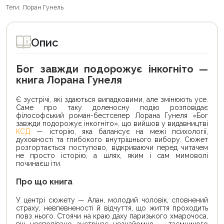
Теги:
Лоран Гунель
Опис
Бог завжди подорожує інкогніто —
книга Лорана Гунеля
Є зустрічі, які здаються випадковими, але змінюють усе.
Саме про таку доленосну подію розповідає
філософський роман-бестселер Лорана Гунеля «Бог
завжди подорожує інкогніто», що вийшов у видавництві
КСД
— історію, яка балансує на межі психології,
духовності та глибокого внутрішнього вибору. Сюжет
розгортається поступово, відкриваючи перед читачем
не просто історію, а шлях, яким і сам мимоволі
починаєш іти.
Про що книга
У центрі сюжету — Алан, молодий чоловік, сповнений
страху, невпевненості й відчуття, що життя проходить
повз нього. Стоячи на краю даху паризького хмарочоса,
він несподівано зустрічає незнайомця — таємничого