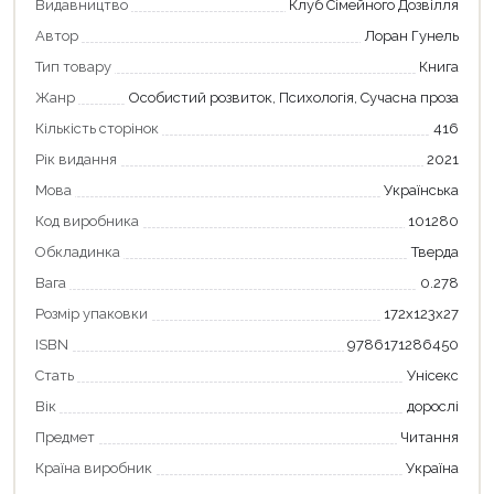
Видавництво
Клуб Сімейного Дозвілля
Автор
Лоран Гунель
Тип товару
Книга
Жанр
Особистий розвиток, Психологія, Сучасна проза
Кількість сторінок
416
Рік видання
2021
Мова
Українська
Код виробника
101280
Обкладинка
Тверда
Вага
0.278
Розмір упаковки
172х123х27
ISBN
9786171286450
Стать
Унісекс
Вік
дорослі
Предмет
Читання
Країна виробник
Україна