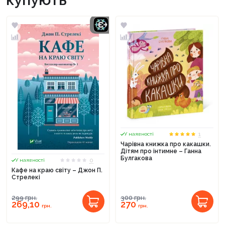
1
У наявності
Чарівна книжка про какашки.
Дітям про інтимне – Ганна
Булгакова
0
У наявності
Кафе на краю світу – Джон П.
Стрелекі
299
грн.
300
грн.
269,10
270
грн.
грн.