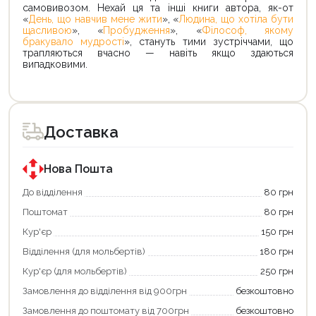
самовивозом. Нехай ця та інші книги автора, як-от
«
День, що навчив мене жити
», «
Людина, що хотіла бути
щасливою
», «
Пробудження
», «
Філософ, якому
бракувало мудрості
», стануть тими зустріччами, що
трапляються вчасно — навіть якщо здаються
випадковими.
Доставка
Нова Пошта
До відділення
80 грн
Поштомат
80 грн
Кур'єр
150 грн
Відділення (для мольбертів)
180 грн
Кур'єр (для мольбертів)
250 грн
Замовлення до відділення від 900грн
безкоштовно
Замовлення до поштомату від 700грн
безкоштовно