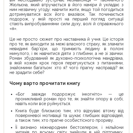
Жюльєна, який втручається в його наміри й укладає з
ним незвичну угоду: навчити жити, якщо той погодиться
дотримуватися всіх його вказівок. Так починається
подорож, у якій прості на перший погляд ситуації
стають випробуваннями сили духу, волі й справжнього
«я».
Це не просто сюжет про наставника й учня. Це історія
про те, як виходити за межі власного страху, як зламати
невидимі бар’єри, що тримають людину в полоні
минулого, і як навчитися діяти з глибини, а не зі звички.
Роман збудований як духовно-психологічна мандрівка,
в якій кожен крок героя перегукується з питаннями,
знайомими багатьом: хто я? чого прагну насправді? як
не зрадити себе?
Чому варто прочитати книгу
«Бог завжди подорожує інкогніто» — це
проникливий роман про те, як знайти опору в собі,
навіть коли все руйнується.
Книга буде близькою тим, хто відчуває втому від
поверхневої мотивації та шукає глибших відповідей,
а також тим, хто прагне особистісного прориву.
Її визнано міжнародним бестселером, і мільйони
читачів по всьому світу знайшли в ній підтримку,