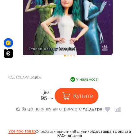
КОД ТОВАРУ:
494564
У наявності
Ціна:
Купити
95
грн.
За цю покупку ви отримаєте
+4.75 грн
Усе про товар
Опис
Характеристики
Відгуки (0)
Доставка та оплата
FAQ-питання