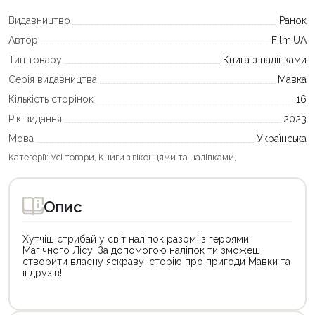
Видавництво
Ранок
Автор
Film.UA
Тип товару
Книга з наліпками
Серія видавництва
Мавка
Кількість сторінок
16
Рік видання
2023
Мова
Українська
Категорії:
Усі товари
,
Книги з віконцями та наліпками
,
Опис
Хутчіш стрибай у світ наліпок разом із героями
Магічного Лісу! За допомогою наліпок ти зможеш
створити власну яскраву історію про пригоди Мавки та
ії друзів!
Цей
Цей
товар
товар