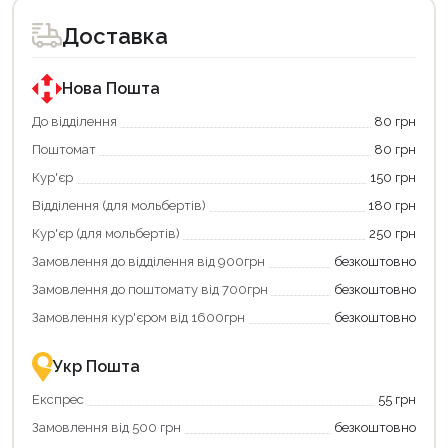
доступний
доступний
для
для
Доставка
покупки
покупки
за
за
державною
державною
програмою
програмою
Нова Пошта
єКнига.
«Національний
Використовуйте
кешбек».
До відділення
80 грн
свою
Оплачуйте
Поштомат
80 грн
карту
покупку
єКнига,
картою
Кур'єр
150 грн
щоб
«Національний
зекономити
кешбек»
Відділення (для мольбертів)
180 грн
та
та
отримати
отримуйте
Кур'єр (для мольбертів)
250 грн
додаткові
вигідне
Замовлення до відділення від 900грн
безкоштовно
переваги!
повернення
Купити
коштів!
Замовлення до поштомату від 700грн
безкоштовно
картою
Економте
єКнига
більше
Замовлення кур'єром від 1600грн
безкоштовно
–
разом
це
із
зручно
державною
Укр Пошта
та
підтримкою!
вигідно!
Експрес
55 грн
Замовлення від 500 грн
безкоштовно