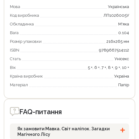
Мова
Українська
Код виробника
ЛП1026005У
Обкладинка
М'яка
Вага
0.104
Розмір упаковки
216х265 мм
ISBN
9789667514112
Стать
Унісекс
Продовжити покупки
Вік
5 +, 6 +, 7 +, 8 +, 9 +, 10 +
Оформити замовлення
Країна виробник
Україна
Матеріал
Папір
FAQ-питання
Як замовити Мавка. Світ наліпок. Загадки
Магічного Лісу