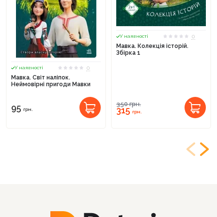
0
У наявності
Мавка. Колекція історій.
Збірка 1
0
У наявності
Мавка. Світ наліпок.
Неймовірні пригоди Мавки
350
грн.
95
315
грн.
грн.