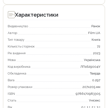
Характеристики
Видавництво
Ранок
Автор
Film.UA
Тип товару
Книга
Кількість сторінок
72
Рік видання
2023
Мова
Українська
Код виробника
ЛП1629004У
Продовжити покупки
Обкладинка
Тверда
Оформити замовлення
Вага
0.297
Розмір упаковки
207х205 мм
ISBN
9786170983305
Стать
Унісекс
Вік
0 +, 1 +, 2 +, 3 +