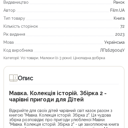
Видавництво
Ранок
Автор
Film.UA
Тип товару
Книга
Кількість сторінок
72
Рік видання
2023
Мова
Українська
Код виробника
ЛП1629004У
Категорії:
Усі товари
,
Малюки (0-3 роки)
,
Цінопадна добірка
Опис
Мавка. Колекція історій. Збірка 2 -
чарівні пригоди для Дітей
Відкрийте для своїх дітей чарівний світ казок разом з
книгою "Мавка. Колекція історій. Збірка 2". Ця чудова
збірка розповідає про пригоди улюбленої Мавки.
"Мавка. Колекція історій. Збірка 2" - це захоплююча книга