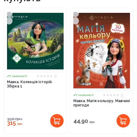
0
У наявності
Мавка. Колекція історій.
Збірка 1
0
У наявності
Мавка. Магія кольору. Мавчині
пригоди
350
грн.
44,90
315
грн.
грн.