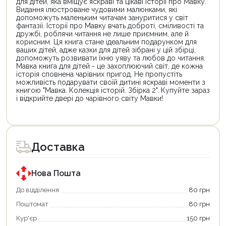
для дітей, яка вміщує яскраві та цікаві історії про Мавку.
Видання ілюстроване чудовими малюнками, які
допоможуть маленьким читачам зануритися у світ
фантазії. Історії про Мавку вчать доброті, сміливості та
дружбі, роблячи читання не лише приємним, але й
корисним. Ця книга стане ідеальним подарунком для
ваших дітей, адже казки для дітей зібрані у цій збірці,
допоможуть розвивати їхню уяву та любов до читання.
Мавка книга для дітей - це захоплюючий світ, де кожна
історія сповнена чарівних пригод. Не пропустіть
можливість подарувати своїй дитині яскраві моменти з
книгою "Мавка. Колекція історій. Збірка 2". Купуйте зараз
і відкрийте двері до чарівного світу Мавки!
Цей
Цей
товар
товар
доступний
доступний
для
для
Доставка
покупки
покупки
за
за
державною
державною
програмою
програмою
Нова Пошта
єКнига.
«Національний
Використовуйте
кешбек».
До відділення
80 грн
свою
Оплачуйте
Поштомат
80 грн
карту
покупку
єКнига,
картою
Кур'єр
150 грн
щоб
«Національний