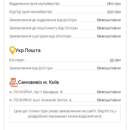
зекономити
кешбек»
Відділення (для мольбертів)
180 грн
та
та
отримати
отримуйте
Кур'єр (для мольбертів)
250 грн
додаткові
вигідне
Замовлення до відділення від 900грн
безкоштовно
переваги!
повернення
Купити
коштів!
Замовлення до поштомату від 700грн
безкоштовно
картою
Економте
єКнига
більше
Замовлення кур'єром від 1600грн
безкоштовно
–
разом
це
із
зручно
державною
Укр Пошта
та
підтримкою!
вигідно!
Експрес
55 грн
Замовлення від 500 грн
безкоштовно
Самовивіз м. Київ
м. ПОЧАЙНА, пр-т Бандери, 6
безкоштовно
м. ПОЗНЯКИ, вул. Княжий Затон, 4
безкоштовно
Ціна діє тільки при умові замовлення на сайті. Вартість у
роздрібних магазинах може відрізнятися.