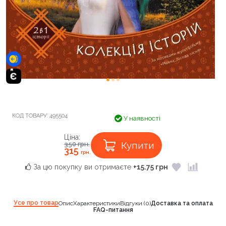
КОД ТОВАРУ:
495504
У наявності
Ціна:
Купити
350
грн.
315
грн.
За цю покупку ви отримаєте
+15.75 грн
Усе про товар
Опис
Характеристики
Відгуки (0)
Доставка та оплата
FAQ-питання