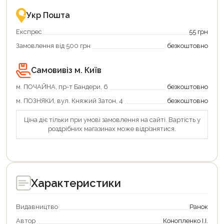
це
із
зручно
державною
Укр Пошта
та
підтримкою!
вигідно!
Експрес
55 грн
Замовлення від 500 грн
безкоштовно
Самовивіз м. Київ
м. ПОЧАЙНА, пр-т Бандери, 6
безкоштовно
м. ПОЗНЯКИ, вул. Княжий Затон, 4
безкоштовно
Ціна діє тільки при умові замовлення на сайті. Вартість у
роздрібних магазинах може відрізнятися.
Характеристики
Видавництво
Ранок
Автор
Конопленко І.І.