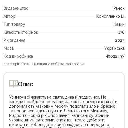
Видавництво
Ранок
Автор
Конопленко І.І.
Тип товару
Казки
Кількість сторінок
176
Рік видання
2023
Мова
Українська
Код виробника
Ч902249У
Категорії:
Казки
,
Цінопадна добірка
,
Усі товари
Опис
Узимку всі чекають на свята, дива й подарунки. Не
завжди все йде як по маслу, але відважні українські діти
допомагають казковим героям подолати зло й брехню
та попри все відсвяткувати День святого Миколая,
Різдво та Новий рік.Оповідання, написані сучасними
українськими авторами, сповнені тепла, доброти,
щирості й любові до тварин і людей, до природи та