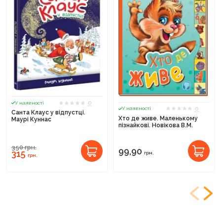
0
У наявності
0
У наявності
Санта Клаус у відпустці.
Хто де живе. Маленькому
Маурі Куннас
пізнайкові. Новікова В.М.
350
грн.
99,90
315
грн.
грн.