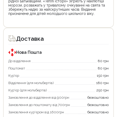
рідної Батьківщини. «Теплі історії» зігріють у найлютіші
морози, розважать у тривалому очікуванні на свята та
збережуть надію за найскрутніших часів. Видання
призначене для дітей молодшого шкільного віку.
Цей
Цей
товар
товар
доступний
доступний
для
для
Доставка
покупки
покупки
за
за
державною
державною
програмою
програмою
Нова Пошта
єКнига.
«Національний
Використовуйте
кешбек».
До відділення
80 грн
свою
Оплачуйте
Поштомат
80 грн
карту
покупку
єКнига,
картою
Кур'єр
150 грн
щоб
«Національний
зекономити
кешбек»
Відділення (для мольбертів)
180 грн
та
та
отримати
отримуйте
Кур'єр (для мольбертів)
250 грн
додаткові
вигідне
Замовлення до відділення від 900грн
безкоштовно
переваги!
повернення
Купити
коштів!
Замовлення до поштомату від 700грн
безкоштовно
картою
Економте
єКнига
більше
Замовлення кур'єром від 1600грн
безкоштовно
–
разом