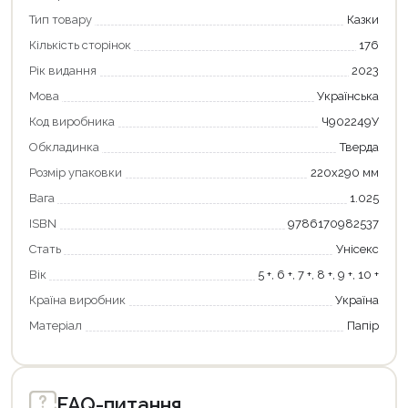
Тип товару
Казки
Кількість сторінок
176
Рік видання
2023
Мова
Українська
Код виробника
Ч902249У
Обкладинка
Тверда
Розмір упаковки
220х290 мм
Вага
1.025
Продовжити покупки
ISBN
9786170982537
Стать
Унісекс
Оформити замовлення
Вік
5 +, 6 +, 7 +, 8 +, 9 +, 10 +
Країна виробник
Україна
Матеріал
Папір
FAQ-питання