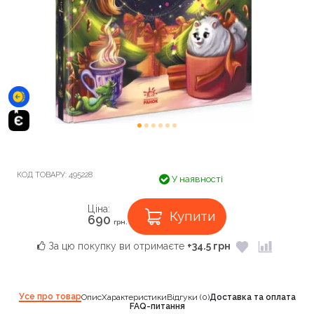
КОД ТОВАРУ:
495228
У наявності
Ціна:
Купити
690
грн.
За цю покупку ви отримаєте
+34.5 грн
Усе про товар
Опис
Характеристики
Відгуки (0)
Доставка та оплата
FAQ-питання