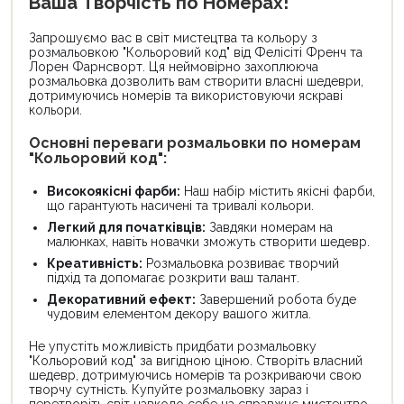
Ваша Творчість по Номерах!
Запрошуємо вас в світ мистецтва та кольору з
розмальовкою "Кольоровий код" від Фелісіті Френч та
Лорен Фарнсворт. Ця неймовірно захоплююча
розмальовка дозволить вам створити власні шедеври,
дотримуючись номерів та використовуючи яскраві
кольори.
Основні переваги розмальовки по номерам
"Кольоровий код":
Високоякісні фарби:
Наш набір містить якісні фарби,
що гарантують насичені та тривалі кольори.
Легкий для початківців:
Завдяки номерам на
малюнках, навіть новачки зможуть створити шедевр.
Креативність:
Розмальовка розвиває творчий
підхід та допомагає розкрити ваш талант.
Декоративний ефект:
Завершений робота буде
чудовим елементом декору вашого житла.
Не упустіть можливість придбати розмальовку
"Кольоровий код" за вигідною ціною. Створіть власний
шедевр, дотримуючись номерів та розкриваючи свою
творчу сутність. Купуйте розмальовку зараз і