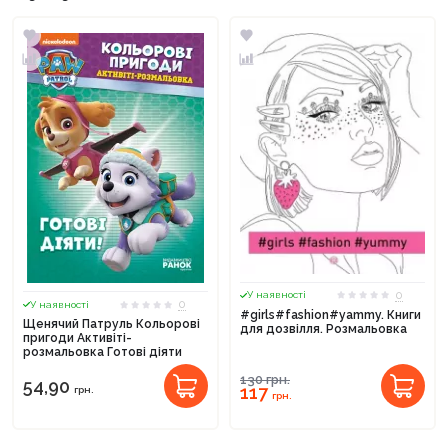
0
У наявності
0
У наявності
#girls#fashion#yammy. Книги
Щенячий Патруль Кольорові
для дозвілля. Розмальовка
пригоди Активіті-
розмальовка Готові діяти
130
грн.
54,90
117
грн.
грн.