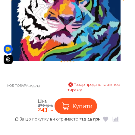
Товар продано та знято з
КОД ТОВАРУ:
499719
тиражу
Ціна:
Купити
270
грн.
243
грн.
За цю покупку ви отримаєте
+12.15 грн