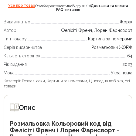
Усе про товар
Опис
Характеристики
Відгуки (0)
Доставка та оплата
FAQ-питання
Видавництво
Жорж
Автор
Фелісіті Френч, Лорен Фарнсворт
Тип товару
Картина за номерами
Серія видавництва
Розмальовки ЖОРЖ
Кількість сторінок
64
Рік видання
2023
Мова
Українська
Категорії:
Розмальовки
,
Картини за номерами
,
Цінопадна добірка
,
Усі
товари
Опис
Розмальовка Кольоровий код від
Фелісіті Френч і Лорен Фарнсворт -