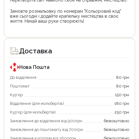
перетворіть світ навколо себе на справжнє мистецтво.
Замовте розмальовку по номерам "Кольоровий код"
вже сьогодні і додайте крапельку мистецтва в своє
життя. Нехай ваші руки створюють!
Цей
Цей
товар
товар
доступний
доступний
для
для
Доставка
покупки
покупки
за
за
державною
державною
програмою
програмою
Нова Пошта
єКнига.
«Національний
Використовуйте
кешбек».
До відділення
80 грн
свою
Оплачуйте
Поштомат
80 грн
карту
покупку
єКнига,
картою
Кур'єр
150 грн
щоб
«Національний
зекономити
кешбек»
Відділення (для мольбертів)
180 грн
та
та
отримати
отримуйте
Кур'єр (для мольбертів)
250 грн
додаткові
вигідне
Замовлення до відділення від 900грн
безкоштовно
переваги!
повернення
Купити
коштів!
Замовлення до поштомату від 700грн
безкоштовно
картою
Економте
єКнига
більше
Замовлення кур'єром від 1600грн
безкоштовно