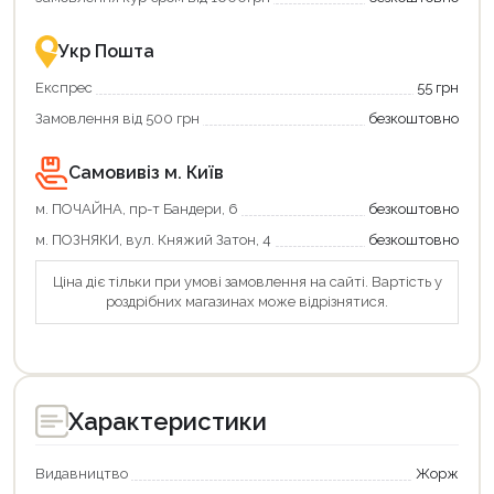
–
разом
це
із
зручно
державною
Укр Пошта
та
підтримкою!
вигідно!
Експрес
55 грн
Замовлення від 500 грн
безкоштовно
Самовивіз м. Київ
м. ПОЧАЙНА, пр-т Бандери, 6
безкоштовно
м. ПОЗНЯКИ, вул. Княжий Затон, 4
безкоштовно
Ціна діє тільки при умові замовлення на сайті. Вартість у
роздрібних магазинах може відрізнятися.
Характеристики
Видавництво
Жорж