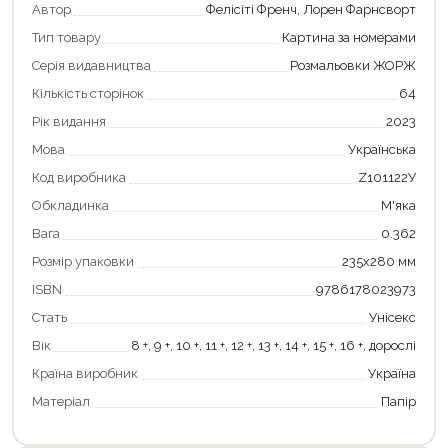
Автор
Фелісіті Френч, Лорен Фарнсворт
Тип товару
Картина за номерами
Продовжити покупки
Серія видавництва
Розмальовки ЖОРЖ
Оформити замовлення
Кількість сторінок
64
Рік видання
2023
Мова
Українська
Код виробника
Z101122У
Обкладинка
М'яка
Вага
0.362
Розмір упаковки
235х280 мм
ISBN
9786178023973
Стать
Унісекс
Вік
8 +, 9 +, 10 +, 11 +, 12 +, 13 +, 14 +, 15 +, 16 +, дорослі
Країна виробник
Україна
Матеріал
Папір