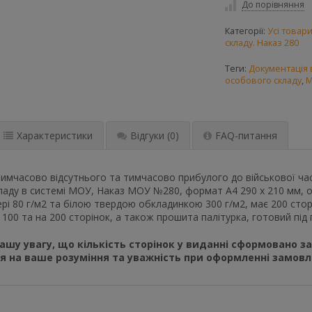
До порівняння
Категорії:
Усі товар
складу. Наказ 280
Теги:
Документація в
особового складу
,
М
Характеристики
Відгуки
(0)
FAQ-питання
тимчасово відсутнього та тимчасово прибулого до військової час
аду в системі МОУ, Наказ МОУ №280, формат А4 290 х 210 мм, ор
рі 80 г/м2 та білою твердою обкладинкою 300 г/м2, має 200 стор
 100 та на 200 сторінок, а також прошита палітурка, готовий під
шу увагу, що кількість сторінок у виданні сформовано за
я на ваше розуміння та уважність при оформленні замовл