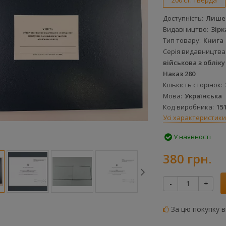
200 ст. тверда
Доступність
Лише 
Видавництво
Зірк
Тип товару
Книга
Серія видавництва
військова з обліку
Наказ 280
Кількість сторінок
Мова
Українська
Код виробника
15
Усі характеристики
У наявності
380 грн.
-
+
За цю покупку 