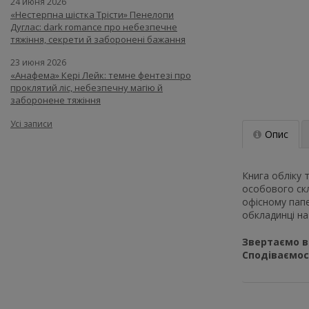
24 июня 2026
«Нестерпна шістка Трісти» Пенелопи
Дуглас: dark romance про небезпечне
тяжіння, секрети й заборонені бажання
23 июня 2026
«Анафема» Кері Лейк: темне фентезі про
проклятий ліс, небезпечну магію й
заборонене тяжіння
Усі записи
Опис
Книга обліку 
особового скл
офісному папе
обкладинці на
Звертаємо ва
Сподіваємос