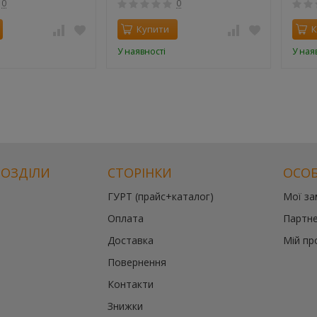
0
0
Купити
К
У наявності
У ная
РОЗДІЛИ
СТОРІНКИ
ОСОБ
ГУРТ (прайс+каталог)
Мої з
Оплата
Партне
Доставка
Мій пр
Повернення
Контакти
Знижки