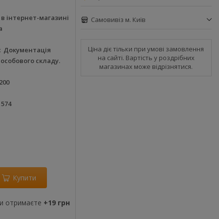
в інтернет-магазині
Самовивіз м. Київ
а
Ціна діє тільки при умові замовлення
Документація
на сайті. Вартість у роздрібних
 особового складу.
магазинах може відрізнятися.
200
1574
Купити
ви отримаєте
+19 грн