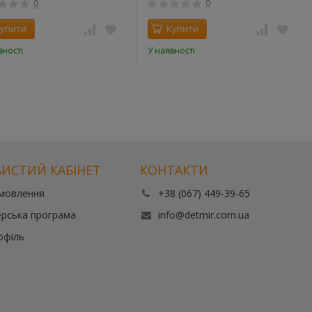
0
0
упити
Купити
вності
У наявності
ИСТИЙ КАБІНЕТ
КОНТАКТИ
амовлення
+38 (067) 449-39-65
рська програма
info@detmir.com.ua
офіль