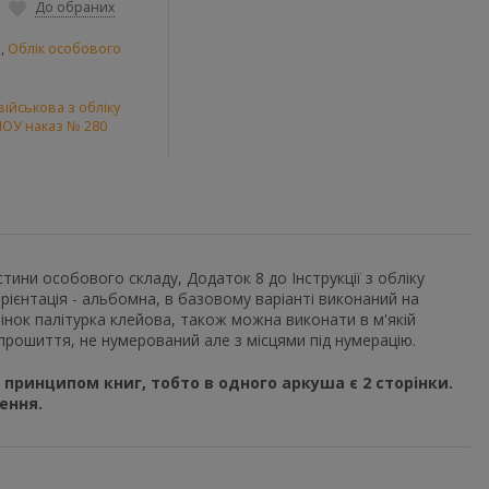
До обраних
и
,
Облік особового
ійськова з обліку
ОУ наказ № 280
тини особового складу, Додаток 8 до Інструкції з обліку
ієнтація - альбомна, в базовому варіанті виконаний на
інок палітурка клейова, також можна виконати в м'якій
 прошиття, не нумерований але з місцями під нумерацію.
 принципом книг, тобто в одного аркуша є 2 сторінки.
ення.