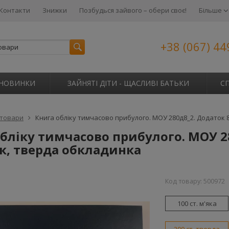
Контакти
Знижки
Позбудься зайвого – обери своє!
Більше
+38 (067) 44
НОВИНКИ
ЗАЙНЯТІ ДІТИ - ЩАСЛИВІ БАТЬКИ
С
 товари
Книга обліку тимчасово прибулого. МОУ 280д8_2. Додаток 8
бліку тимчасово прибулого. МОУ 28
к, тверда обкладинка
Код товару:
500972
100 ст. м'яка