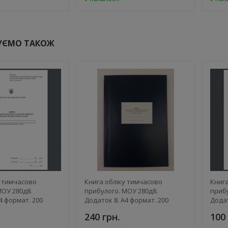
УЄМО ТАКОЖ
у тимчасово
Книга обліку тимчасово
Книга
МОУ 280д8.
прибулого. МОУ 280д8.
прибу
4 формат. 200
Додаток 8. А4 формат. 200
Додат
яка обкладинка
сторінок, тверда обкладинка
сторі
240 грн.
100 