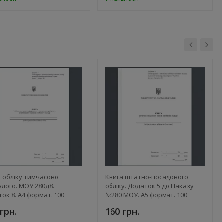
 обліку тимчасово
Книга штатно-посадового
лого. МОУ 280д8.
обліку. Додаток 5 до Наказу
ок 8. А4 формат. 100
№280 МОУ. А5 формат. 100
нок, м'яка обкладинка
сторінок, м'яка обкладинка
грн.
160 грн.