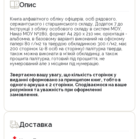
Опис
Книга алфавітного обліку офіцерів, осіб рядового,
сержантського і старшинського складу, Додаток 7 до
Інструкції з обліку особового складу в системі МОУ,
Наказ МОУ №280, формат А4 290 х 210 мм, орієнтація -
альбомна, в базовому варіанті виконаний на офісному
папері 80 г/м2 та твердою обкладинкою 300 г/м2, має
200 сторінок (4-8 осіб на сторінку) палітурка тверда,
також можна виконати в м'якій обкладинці, а також
прошита палітурка, готовий під прошиття, не
нумерований але з місцями під нумерацію.
Звертаємо вашу увагу, що кількість сторінок у
виданні сформовано за принципом книг, тобто в
одного аркуша є 2 сторінки. Сподіваємося на ваше
розуміння та уважність при оформленні
замовлення.
Доставка