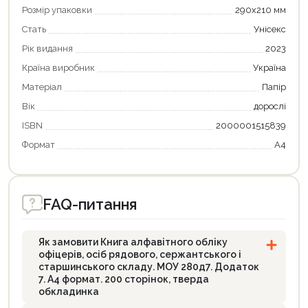
Розмір упаковки
290х210 мм
Стать
Унісекс
Рік видання
2023
Країна виробник
Україна
Матеріал
Папір
Вік
дорослі
ISBN
2000001515839
Формат
А4
Продовжити покупки
FAQ-питання
Оформити замовлення
Як замовити Книга алфавітного обліку
офіцерів, осіб рядового, сержантського і
старшинського складу. МОУ 280д7. Додаток
7. А4 формат. 200 сторінок, тверда
обкладинка