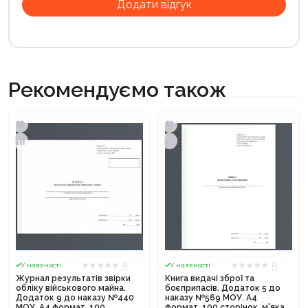
Рекомендуємо також
0
0
У наявності
У наявності
Журнал результатів звірки
Книга видачі зброї та
обліку військового майна.
боєприпасів. Додаток 5 до
Додаток 9 до наказу №440
наказу №569 МОУ. А4
МОУ. А4 формат. 100
формат. 100 сторінок, м'яка