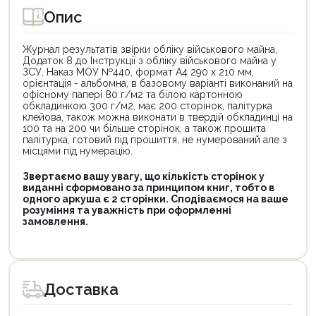
Опис
Журнал результатів звірки обліку військового майна,
Додаток 8 до Інструкції з обліку військового майна у
ЗСУ, Наказ МОУ №440, формат А4 290 х 210 мм,
орієнтація - альбомна, в базовому варіанті виконаний на
офісному папері 80 г/м2 та білою картонною
обкладинкою 300 г/м2, має 200 сторінок, палітурка
клейова, також можна виконати в твердій обкладинці на
100 та на 200 чи більше сторінок, а також прошита
палітурка, готовий під прошиття, не нумерований але з
місцями під нумерацію.
Звертаємо вашу увагу, що кількість сторінок у
виданні сформовано за принципом книг, тобто в
одного аркуша є 2 сторінки. Сподіваємося на ваше
розуміння та уважність при оформленні
замовлення.
Доставка