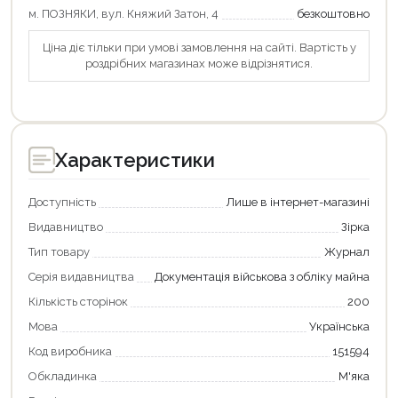
м. ПОЗНЯКИ, вул. Княжий Затон, 4
безкоштовно
Ціна діє тільки при умові замовлення на сайті. Вартість у
роздрібних магазинах може відрізнятися.
Характеристики
Доступність
Лише в інтернет-магазині
Видавництво
Зірка
Тип товару
Журнал
Серія видавництва
Документація військова з обліку майна
Кількість сторінок
200
Мова
Українська
Код виробника
151594
Обкладинка
М'яка