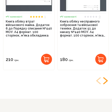
1
0
У наявності
У наявності
Книга обліку втрат
Книга обліку несправного
військового майна. Додаток
озброєння та військової
6 до Порядку списання №440
техніки. Додаток 51 до
МОУ. А4 формат. 100
наказу №440 МОУ. А4
сторінок, м'яка обкладинка
формат. 100 сторінок, м'яка
обкладинка
210
180
грн.
грн.