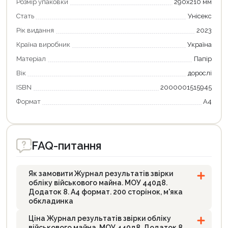
Розмір упаковки
290х210 мм
Стать
Унісекс
Рік видання
2023
Країна виробник
Україна
Матеріал
Папір
Вік
дорослі
ISBN
2000001515945
Формат
А4
Продовжити покупки
Оформити замовлення
FAQ-питання
Як замовити Журнал результатів звірки
обліку військового майна. МОУ 440д8.
Додаток 8. А4 формат. 200 сторінок, м'яка
обкладинка
Ціна Журнал результатів звірки обліку
військового майна. МОУ 440д8. Додаток 8.