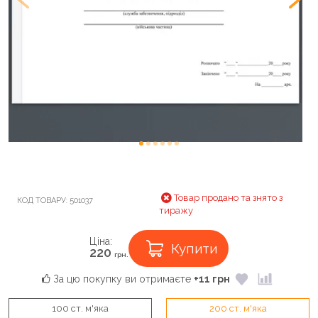
Товар продано та знято з
КОД ТОВАРУ:
501037
тиражу
Ціна:
Купити
220
грн.
За цю покупку ви отримаєте
+11 грн
100 ст. м'яка
200 ст. м'яка