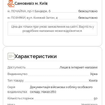
Самовивіз м. Київ
м. ПОЧАЙНА, пр-т Бандери, 6
безкоштовно
м. ПОЗНЯКИ, вул. Княжий Затон, 4
безкоштовно
Ціна діє тільки при умові замовлення на сайті. Вартість у
роздрібних магазинах може відрізнятися.
Характеристики
Доступність
Лише в інтернет-магазині
Видавництво
Зірка
Тип товару
Книга
Серія
Документація військова з обліку особового
видавництва
складу. Наказ 280
Кількість сторінок
50
Мова
Українська