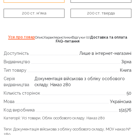
200 ст. м'яка
200 ст. тверда
Усе про товар
Опис
Характеристики
Відгуки (0)
Доставка та оплата
FAQ-питання
Доступність
Лише в інтернет-магазині
Видавництво
Зірка
Тип товару
Книга
Серія
Документація військова з обліку особового
видавництва
складу. Наказ 280
Кількість сторінок
50
Мова
Українська
Код виробника
151576
Категорії:
Усі товари
,
Облік особового складу. Наказ 280
Теги:
Документація військова з обліку особового складу
,
МОУ наказ №
280