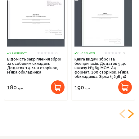
0
0
У наявності
У наявності
Відомість закріплення зброї
Книга видачі зброї та
за особовим складом.
боєприпасів. Додаток 5 до
Додаток 14. 100 сторінок,
наказу №569 МОУ. А4
м'яка обкладинка
формат. 100 сторінок, м'яка
обкладинка. Зірка (523834)
180
190
грн.
грн.