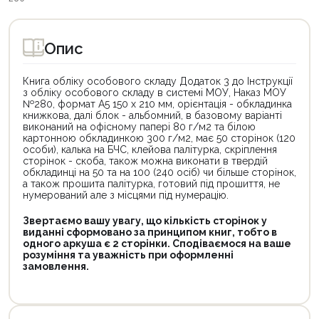
Опис
Книга обліку особового складу Додаток 3 до Інструкції
з обліку особового складу в системі МОУ, Наказ МОУ
№280, формат А5 150 х 210 мм, орієнтація - обкладинка
книжкова, далі блок - альбомний, в базовому варіанті
виконаний на офісному папері 80 г/м2 та білою
картонною обкладинкою 300 г/м2, має 50 сторінок (120
особи), калька на БЧС, клейова палітурка, скріплення
сторінок - скоба, також можна виконати в твердій
обкладинці на 50 та на 100 (240 осіб) чи більше сторінок,
а також прошита палітурка, готовий під прошиття, не
нумерований але з місцями під нумерацію.
Звертаємо вашу увагу, що кількість сторінок у
виданні сформовано за принципом книг, тобто в
одного аркуша є 2 сторінки. Сподіваємося на ваше
розуміння та уважність при оформленні
замовлення.