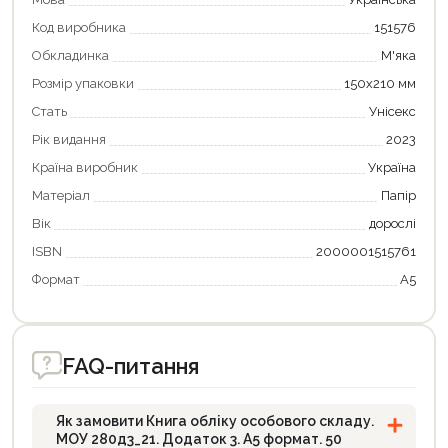
Код виробника
151576
Обкладинка
М'яка
Розмір упаковки
150х210 мм
Стать
Унісекс
Рік видання
2023
Країна виробник
Україна
Матеріал
Папір
Вік
дорослі
Продовжити покупки
ISBN
2000001515761
Оформити замовлення
Формат
А5
FAQ-питання
Як замовити Книга обліку особового складу.
МОУ 280д3_21. Додаток 3. А5 формат. 50