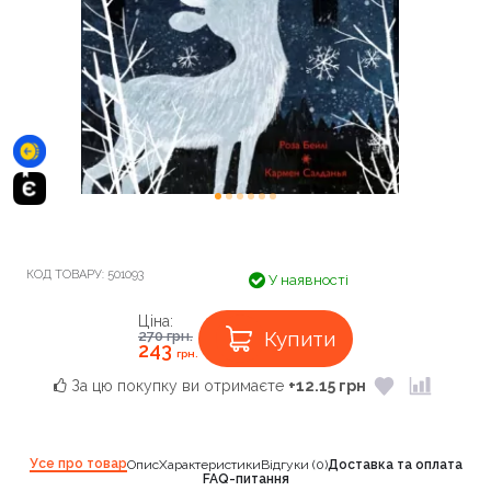
КОД ТОВАРУ:
501093
У наявності
Ціна:
Купити
270
грн.
243
грн.
За цю покупку ви отримаєте
+12.15 грн
Усе про товар
Опис
Характеристики
Відгуки (0)
Доставка та оплата
FAQ-питання