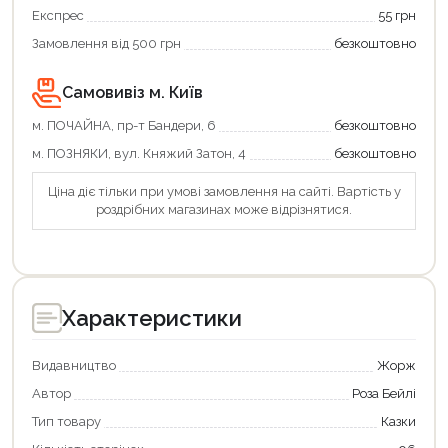
вигідно!
Експрес
55 грн
Замовлення від 500 грн
безкоштовно
Самовивіз м. Київ
м. ПОЧАЙНА, пр-т Бандери, 6
безкоштовно
м. ПОЗНЯКИ, вул. Княжий Затон, 4
безкоштовно
Ціна діє тільки при умові замовлення на сайті. Вартість у
роздрібних магазинах може відрізнятися.
Характеристики
Видавництво
Жорж
Автор
Роза Бейлі
Тип товару
Казки