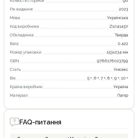
Кількість сторінок
96
Рік видання
2023
Мова
Українська
Код виробника
Z104145У
Обкладинка
Тверда
Вага
0.422
Розмір упаковки
153х234 мм
Продовжити покупки
ISBN
9786178023799
Стать
Унісекс
Оформити замовлення
Вік
5 +, 6 +, 7 +, 8 +, 9 +, 10 +
Країна виробник
Україна
Матеріал
Папір
FAQ-питання