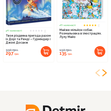
2
У наявності
Майже мільйон собак.
0
У наявності
Розмальовка в ілюстраціях.
Твоя різдвяна пригода разом
Лулу Майо
із Дорі та Ренді – Гурміндер і
Джоні Досанж
330
грн.
150
грн.
297
135
грн.
грн.