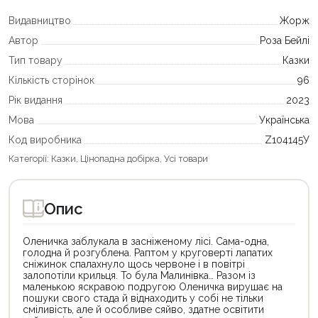
Видавництво
Жорж
Автор
Роза Бейлі
Тип товару
Казки
Кількість сторінок
96
Рік видання
2023
Мова
Українська
Код виробника
Z104145У
Категорії:
Казки
,
Цінопадна добірка
,
Усі товари
Опис
Оленичка заблукала в засніженому лісі. Сама-одна,
голодна й розгублена. Раптом у круговерті лапатих
сніжинок спалахнуло щось червоне і в повітрі
залопотіли крильця. То була Малинівка… Разом із
маленькою яскравою подругою Оленичка вирушає на
пошуки свого стада й віднаходить у собі не тільки
сміливість, але й особливе сяйво, здатне освітити