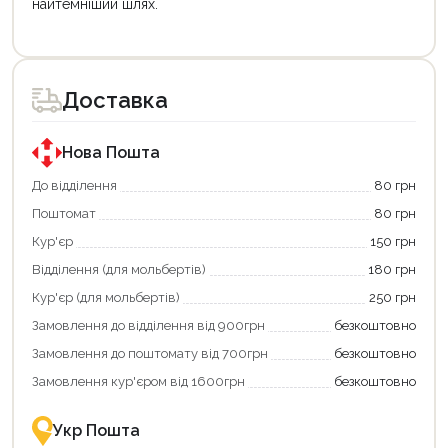
найтемніший шлях.
Цей
Цей
товар
товар
доступний
доступний
для
для
Доставка
покупки
покупки
за
за
державною
державною
програмою
програмою
Нова Пошта
єКнига.
«Національний
Використовуйте
кешбек».
До відділення
80 грн
свою
Оплачуйте
Поштомат
80 грн
карту
покупку
єКнига,
картою
Кур'єр
150 грн
щоб
«Національний
зекономити
кешбек»
Відділення (для мольбертів)
180 грн
та
та
отримати
отримуйте
Кур'єр (для мольбертів)
250 грн
додаткові
вигідне
Замовлення до відділення від 900грн
безкоштовно
переваги!
повернення
Купити
коштів!
Замовлення до поштомату від 700грн
безкоштовно
картою
Економте
єКнига
більше
Замовлення кур'єром від 1600грн
безкоштовно
–
разом
це
із
зручно
державною
Укр Пошта
та
підтримкою!