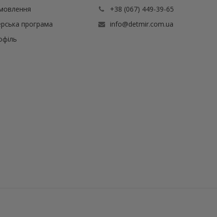
амовлення
+38 (067) 449-39-65
рська програма
info@detmir.com.ua
офіль