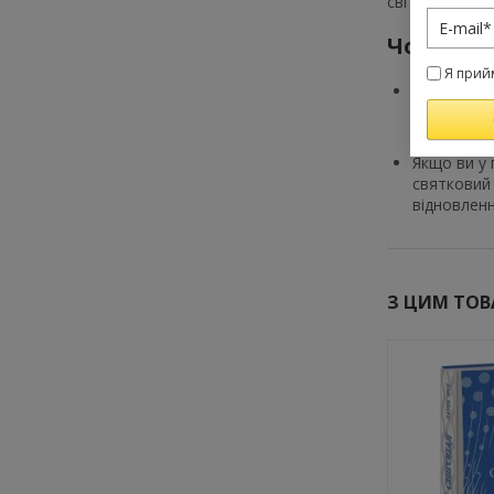
світі продано
Чому ва
Я прий
Це видання
містить сл
роман у ці
Якщо ви у 
святковий 
відновленн
З ЦИМ ТО
-10%
-10%