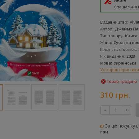
Акція
Спеціальна 
Видавництво
Viva
Автор
Джеймз Па
Тип товару
Книга
Жанр
Сучасна пр
Кількість сторінок
Рік видання
2023
Мова
Українська
Усі характеристики
Товар продано
310 грн.
-
+
За цю покупку 
грн