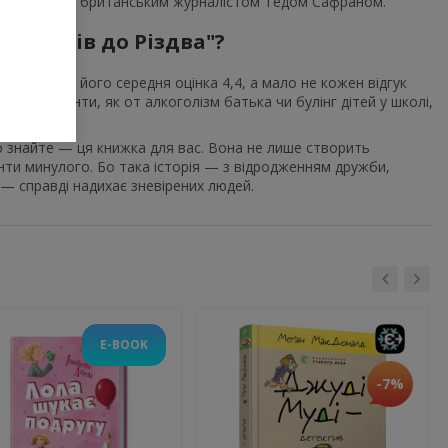
півавторстві з британським журналістом Тедом Сафраном.
их днів до Різдва"?
 на Amazon його середня оцінка 4,4, а мало не кожен відгук
етні елементи, як от алкоголізм батька чи булінг дітей у школі,
о знайте — ця книжка для вас. Вона не лише створить
енти минулого. Бо така історія — з відродженням дружби,
— справді надихає зневірених людей.
E-BOOK
-7%