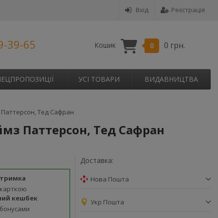
Вхід
Реєстрація
9-39-65
0 грн.
Кошик
0
ПЕЦПРОПОЗИЦІЇ
УСІ ТОВАРИ
ВИДАВНИЦТВА
 Паттерсон, Тед Сафран
ймз Паттерсон, Тед Сафран
Доставка:
дтримка
Нова Пошта
 карткою
ний кешбек
Укр Пошта
 бонусами