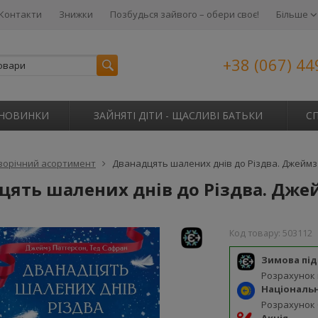
Контакти
Знижки
Позбудься зайвого – обери своє!
Більше
+38 (067) 44
НОВИНКИ
ЗАЙНЯТІ ДІТИ - ЩАСЛИВІ БАТЬКИ
С
ворічний асортимент
Дванадцять шалених днів до Різдва. Джеймз
цять шалених днів до Різдва. Дже
Код товару:
503112
Зимова пі
Розрахунок
Національ
Розрахунок