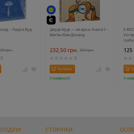
опад – Лаура Вуд
Джуді Муді — лікарка. Книга 5 –
E-BOO
Меґан МакДоналд
Усі п
Ізабе
232,50 грн.
125 
90 грн.
250 грн.
0
0
Купити
К
У наявності
У ная
РОЗДІЛИ
СТОРІНКИ
ОСОБ