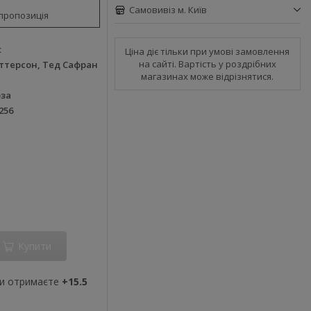
Самовивіз м. Київ
пропозиція
t
Ціна діє тільки при умові замовлення
на сайті. Вартість у роздрібних
ттерсон, Тед Сафран
магазинах може відрізнятися.
оза
256
Купити
ви отримаєте
+15.5