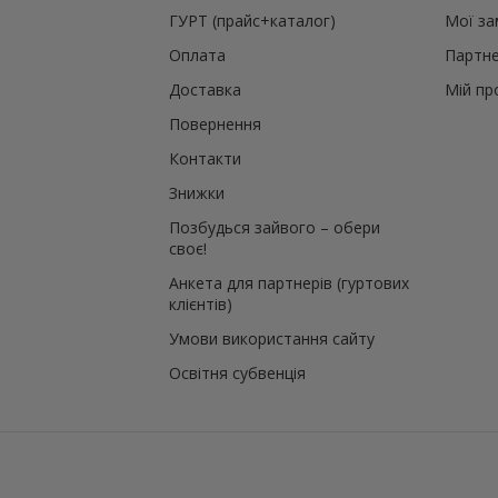
ГУРТ (прайс+каталог)
Мої з
Оплата
Партне
Доставка
Мій пр
Повернення
Контакти
Знижки
Позбудься зайвого – обери
своє!
Анкета для партнерів (гуртових
клієнтів)
Умови використання сайту
Освітня субвенція