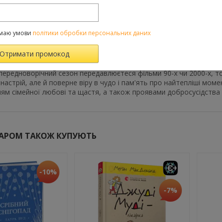
 понад 375 мільйонів копій його книжок. Цей роман написав у с
рто придбати книжку "Дванадцять шален
маю умови
політики обробки персональних даних
, яке вселяє оптимізм, вподобали чимало читачів в усьому світі:
ова «магічно», «дивовижно» і т.д. І хоч текст містить жорсткі сюж
лому сприймається як сучасна казка.
передноворічний сезон передавлюєтеся фільми 90-х чи 2000-х, т
настрій, але й поверне віру в чудо і пам'ять про найтепліші мом
ям сімейної любові та щастя, а також проявами добросусідства 
ВАРОМ ТАКОЖ КУПУЮТЬ
-10%
-7%