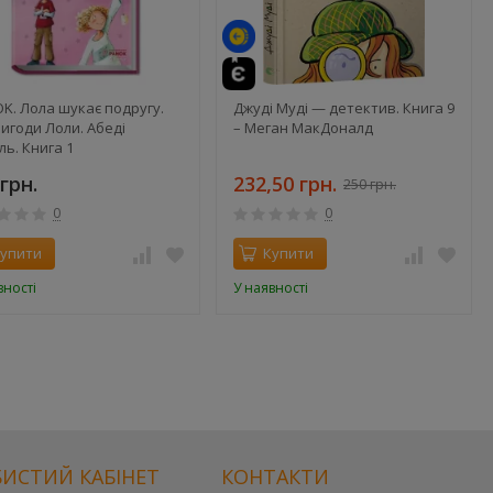
K. Лола шукає подругу.
Джуді Муді — детектив. Книга 9
ригоди Лоли. Абеді
– Меган МакДоналд
ль. Книга 1
грн.
232,50 грн.
250 грн.
0
0
упити
Купити
вності
У наявності
ИСТИЙ КАБІНЕТ
КОНТАКТИ