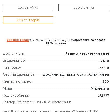
100 ст. м'яка
200 ст. м'яка
200 ст. тверда
Усе про товар
Опис
Характеристики
Відгуки (0)
Доставка та оплата
FAQ-питання
Доступність
Лише в інтернет-магазині
Видавництво
Зірка
Тип товару
Книга
Серія видавництва
Документація військова з обліку майна
Кількість сторінок
200
Мова
Українська
Код виробника
152337
Категорії:
Усі товари
,
Облік військового майна
Теги:
Документація військова з обліку майна
,
МОУ наказ № 480