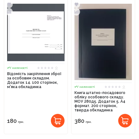
0
У наявності
Відомість закріплення зброї
за особовим складом.
Додаток 14. 100 сторінок,
0
м'яка обкладинка
У наявності
Книга штатно-посадового
обліку особового складу.
МОУ 280д5. Додаток 5. А4
формат. 200 сторінок,
тверда обкладинка
180
380
грн.
грн.