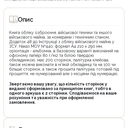
Опис
Книга обліку озброєння, військової техніки та іншого
військового майна, за номерами і технічним станом,
Додаток 48 до Інструкції з обліку військового майна у
ЗСУ, Наказ МОУ №440, формат А4 210 х 290 мм,
орієнтація - альбомна, в базовому варіанті виконаний на
офісному папері 80 г/м2 та білою твердою
обкладинкою, має 200 сторінок, палітурка клейова,
також можна виконати в м'якій обкладинці та на 100 чи
більше сторінок, а також прошита палітурка, готовий під
прошиття, не нумерований але з місцями під нумерацію.
Звертаємо вашу увагу, що кількість сторінок у
виданні сформовано за принципом книг, тобто в
одного аркуша є 2 сторінки. Сподіваємося на ваше
розуміння та уважність при оформленні
замовлення.