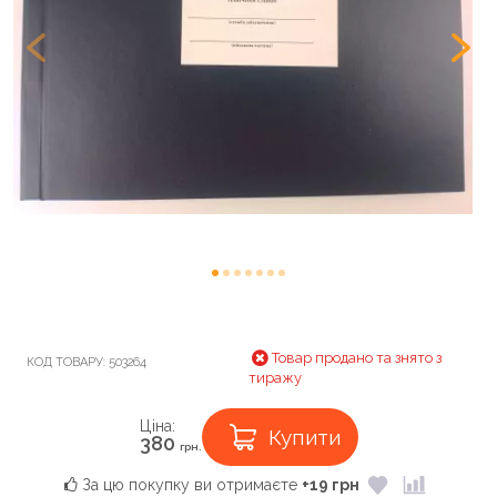
Товар продано та знято з
КОД ТОВАРУ:
503264
тиражу
Ціна:
Купити
380
грн.
За цю покупку ви отримаєте
+19 грн