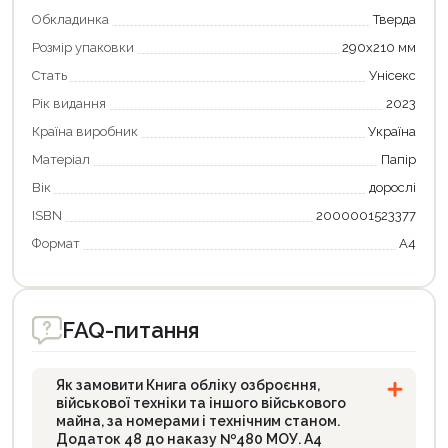
Обкладинка
Тверда
Розмір упаковки
290х210 мм
Стать
Унісекс
Рік видання
2023
Країна виробник
Україна
Матеріал
Папір
Вік
дорослі
ISBN
2000001523377
Формат
А4
Продовжити покупки
Оформити замовлення
FAQ-питання
Як замовити Книга обліку озброєння,
військової техніки та іншого військового
майна, за номерами і технічним станом.
Додаток 48 до наказу №480 МОУ. А4