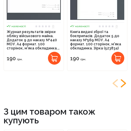
0
0
У наявності
У наявності
Журнал результатів звірки
Книга видачі зброї та
обліку військового майна.
боєприпасів. Додаток 5 до
Додаток 9 до наказу №440
наказу №569 МОУ. А4
МОУ. А4 формат. 100
формат. 100 сторінок, м'яка
сторінок, м'яка обкладинка.
обкладинка. Зірка (523834)
Зірка (523825)
190
190
грн.
грн.
З цим товаром також
купують